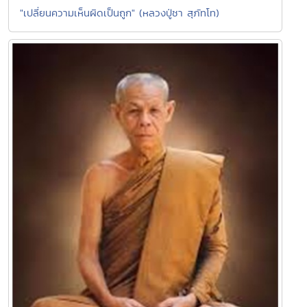
"เปลี่ยนความเห็นผิดเป็นถูก" (หลวงปู่ชา สุภัทโท)