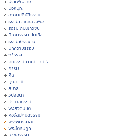
ประเพณีไทย
บอกบุญ
สถานปฏิบัติธรรม
ธรรมะจากหลวงพ่อ
ธรรมะกับเยาวชน
นิทานธรรมะบันเทิง
ธรรมะบรรยาย
บทความธรรมะ
กวีธรรมะ
คติธรรม คำคม โดนใจ
กรรม
ศีล
บุญทาน
สมาธิ
วิปัสสนา
ปริวาสกรรม
ฟังสวดมนต์
คอร์สปฏิบัติธรรม
พระพุทธศาสนา
พระไตรปิฏก
หัวข้อธรรม