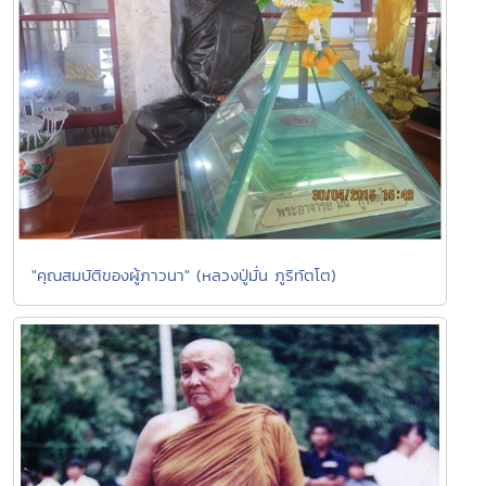
"คุณสมบัติของผู้ภาวนา" (หลวงปู่มั่น ภูริทัตโต)