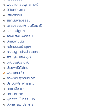
พจนานุกรมพุทธศาสน์
มิลินทปัญหา
เสียงธรรม
สถานีเพลงธรรมะ
เพลงธรรมะ/ดนตรีสมาธิ
ธรรมะปฏิบัติ
คลังแสงแห่งธรรม
บทสวดมนต์
หลักธรรมนำสุขฯ
กรรมฐานประจำวันเกิด
ฮีต ๑๒ คอง ๑๔
งานบุญประจำปี
ประเพณีทั่วไทย
พระพุทธเจ้า
ภาพพระพุทธประวัติ
ประวัติพระพุทธสาวก
ทศชาติชาดก
นิทานชาดก
พุทธวจนในธรรมบท
มงคล ๓๘ ประการ