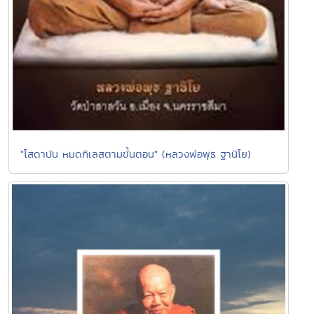
"โสดาบัน หมดกิเลสตามขั้นตอน" (หลวงพ่อพุธ ฐานิโย)