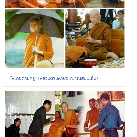
"ให้เดินตามครู" (หลวงตามหาบัว ญาณสัมปันโน)