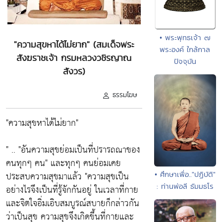
• พระพุทธเจ้า ๗
"ความสุขหาได้ไม่ยาก" (สมเด็จพระ
พระองค์ ใกล้กาล
สังฆราชเจ้า กรมหลวงวชิรญาณ
ปัจจุบัน
สังวร)
ธรรมโฆษ
"ความสุขหาได้ไม่ยาก"
" .. "อันความสุขย่อมเป็นที่ปรารถณาของ
คนทุกๆ คน" และทุกๆ คนย่อมเคย
ประสบความสุขมาแล้ว "ความสุขเป็น
• ศึกษาเพื่อ.."ปฏิบัติ"
: ท่านพ่อลี ธัมมธโร
อย่างไรจึงเป็นที่รู้จักกันอยู่ ในเวลาที่กาย
และจิตใจอิ่มเอิบสมบูรณ์สบายก็กล่าวกัน
ว่าเป็นสุข ความสุขจึงเกิดขึ้นที่กายและ