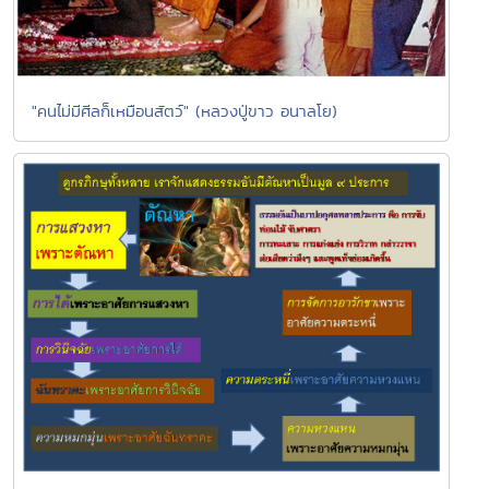
"คนไม่มีศีลก็เหมือนสัตว์" (หลวงปู่ขาว อนาลโย)