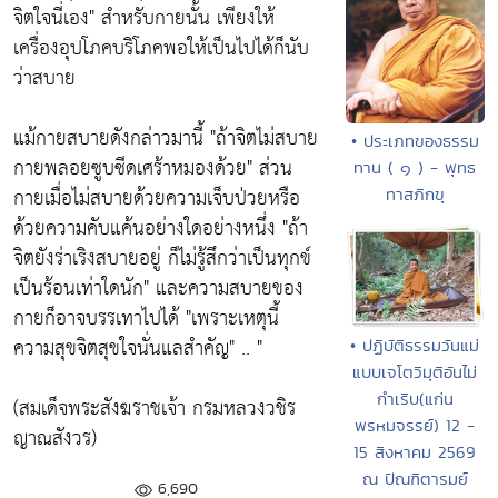
จิตใจนี่เอง" สำหรับกายนั้น เพียงให้
เครื่องอุปโภคบริโภคพอให้เป็นไปได้ก็นับ
ว่าสบาย
แม้กายสบายดังกล่าวมานี้ "ถ้าจิตไม่สบาย
• ประเภทของธรรม
กายพลอยซูบซีดเศร้าหมองด้วย" ส่วน
ทาน ( ๑ ) - พุทธ
กายเมื่อไม่สบายด้วยความเจ็บป่วยหรือ
ทาสภิกขุ
ด้วยความคับแค้นอย่างใดอย่างหนึ่ง "ถ้า
จิตยังร่าเริงสบายอยู่ ก็ไม่รู้สึกว่าเป็นทุกข์
เป็นร้อนเท่าใดนัก" และความสบายของ
กายก็อาจบรรเทาไปได้ "เพราะเหตุนี้
ความสุขจิตสุขใจนั่นแลสำคัญ" .. "
• ปฏิบัติธรรมวันแม่
แบบเจโตวิมุติอันไม่
กำเริบ(แก่น
(สมเด็จพระสังฆราชเจ้า กรมหลวงวชิร
พรหมจรรย์) 12 -
ญาณสังวร)
15 สิงหาคม 2569
ณ ปัณฑิตารมย์
6,690