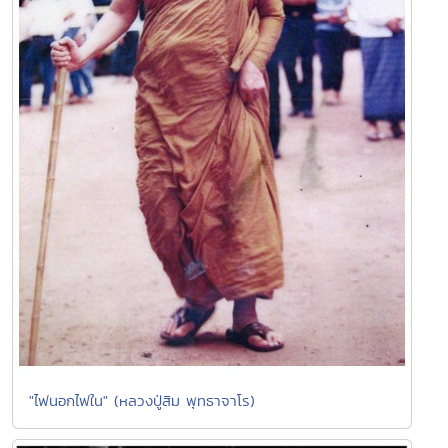
"ไฟนอกไฟใน" (หลวงปู่สิม พุทธาจาโร)