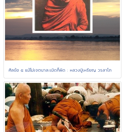
ศีลข้อ ๕ แม้ไม่เจตนาละเมิดก็ผิด : หลวงปู่เหรียญ วรลาโภ