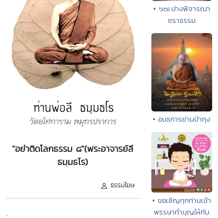
• ๖๗.ปางพิจารณา
ชราธรรม
• อนธการย่านป่ากุง
"อย่าติดโลกธรรม ๘"(พระอาจารย์ลี
ธมฺมธโร)
ธรรมโฆษ
• ขอเชิญทุกท่านเข้า
.
พรรษาทำบุญให้กับ