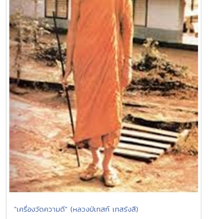
"เครื่องวัดความดี" (หลวงป่เทสก์ เทสรังสี)