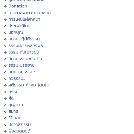
Donation
เทศกาลงานวัดช่วยชาติ
การเผยแผ่ศาสนา
ประเพณีไทย
บอกบุญ
สถานปฏิบัติธรรม
ธรรมะจากหลวงพ่อ
ธรรมะกับเยาวชน
นิทานธรรมะบันเทิง
ธรรมะบรรยาย
บทความธรรมะ
กวีธรรมะ
คติธรรม คำคม โดนใจ
กรรม
ศีล
บุญทาน
สมาธิ
วิปัสสนา
ปริวาสกรรม
ฟังสวดมนต์