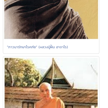
"ภาวนารักษาโรคภัย" (หลวงปู่ฝั้น อาจาโร)