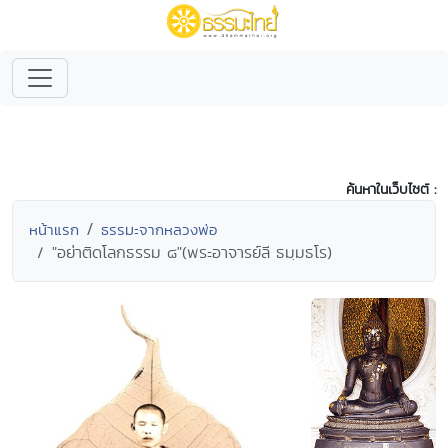
ค้นหาในเว็บไซต์ :
หน้าแรก
ธรรมะจากหลวงพ่อ
"อย่าติดโลกธรรม ๘"(พระอาจารย์ลี ธมฺมธโร)