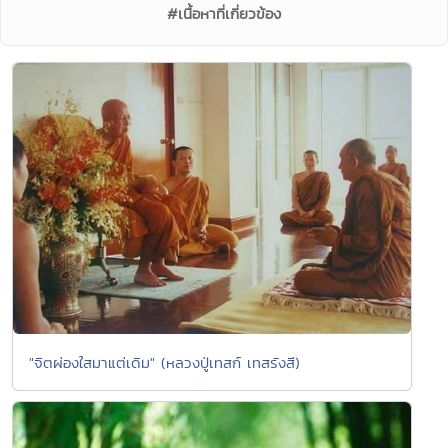
#เนื้อหาที่เกี่ยวข้อง
"จิตผ่องใสมาแต่เดิม" (หลวงปู่เทสก์ เทสรังสี)