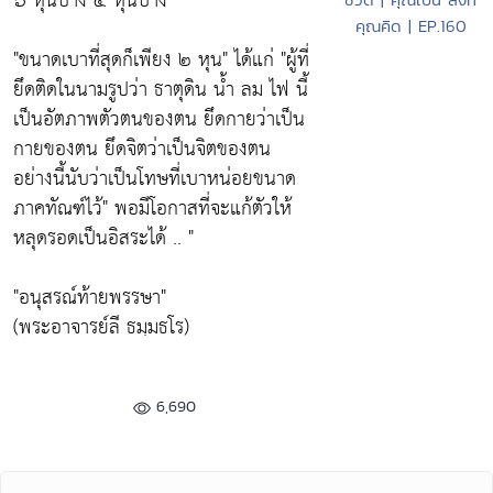
๖ หุนบ้าง ๔ หุนบ้าง
คุณคิด | EP.160
"
ขนาดเบาที่สุดก็เพียง ๒ หุน"
ได้แก่
"ผู้ที่
ยึดติดในนามรูปว่า ธาตุดิน น้ำ ลม ไฟ นี้
เป็นอัตภาพตัวตนของตน ยึดกายว่าเป็น
กายของตน ยึดจิตว่าเป็นจิตของตน
อย่างนี้นับว่าเป็นโทษที่เบาหน่อยขนาด
ภาคทัณฑ์ไว้"
พอมีโอกาสที่จะแก้ตัวให้
หลุดรอดเป็นอิสระได้ .. "
"อนุสรณ์ท้ายพรรษา"
(พระอาจารย์ลี ธมฺมธโร)
6,690