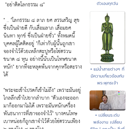
"อย่าติดโลกธรรม ๘"
ตัวเองทุกวัน
" ..
"โลกธรรม ๘ ลาภ ยศ สรรเสริญ สุข
ซึ่งเป็นฝ่ายดี กับเสื่อมลาภ เสื่อมยศ
นินทา ทุกข์ ซึ่งเป็นฝ่ายชั่ว"
ทั้งหมดนี้
บุคคลผู้ใดติดอยู่
"ก็เท่ากับผู้นั้นถูกเขา
จองจำไว้ด้วยเหล็กตะปูหรือโซ่ตรวน
ขนาด ๘ หุน อย่างนี้นับเป็นโทษขนาด
หนัก"
ยากที่จะหลุดพ้นจากคุกหรือตะราง
• แม่น้ำสายต่างๆ ที่
ได้
มีความเกี่ยวข้องกับ
พระพุทธเจ้า
"พระจะเข้าโปรดก็เข้าไม่ถึง"
เพราะมันอยู่
ไกลลึกเข้าไปยากลำบาก
"ตัวเองจะออก
มาก็ออกมาไม่ได้ เพราะมันหนักเครื่อง
พันธนาการที่เขาจองจำไว้"
บางคนโทษ
• เปลี่ยนระดับ
เบาหน่อยก็ถูกเขาจำไว้ด้วยโซ่ตรวนเพียง
พลังงาน เปลี่ยน
ชีวิต | คุณเป็น สิ่งที่