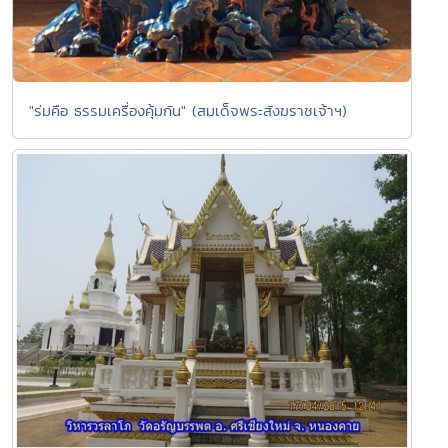
"ร่มคือ ธรรมเครื่องคุ้มกัน" (สมเด็จพระสังฆราชเจ้าฯ)