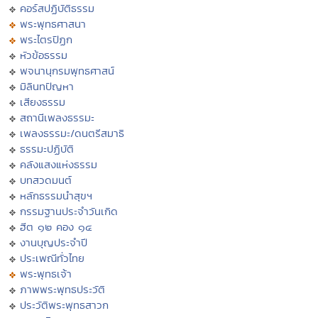
คอร์สปฏิบัติธรรม
พระพุทธศาสนา
พระไตรปิฏก
หัวข้อธรรม
พจนานุกรมพุทธศาสน์
มิลินทปัญหา
เสียงธรรม
สถานีเพลงธรรมะ
เพลงธรรมะ/ดนตรีสมาธิ
ธรรมะปฏิบัติ
คลังแสงแห่งธรรม
บทสวดมนต์
หลักธรรมนำสุขฯ
กรรมฐานประจำวันเกิด
ฮีต ๑๒ คอง ๑๔
งานบุญประจำปี
ประเพณีทั่วไทย
พระพุทธเจ้า
ภาพพระพุทธประวัติ
ประวัติพระพุทธสาวก