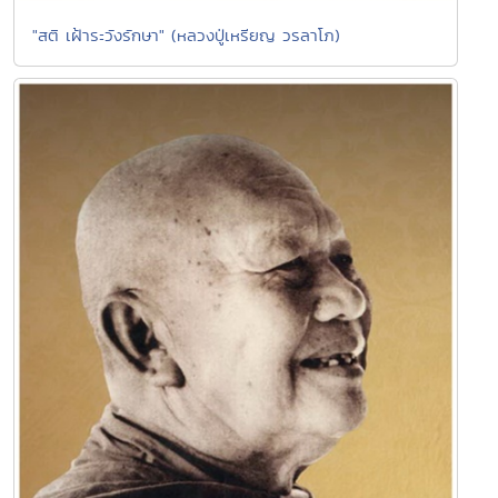
"สติ เฝ้าระวังรักษา" (หลวงปู่เหรียญ วรลาโภ)