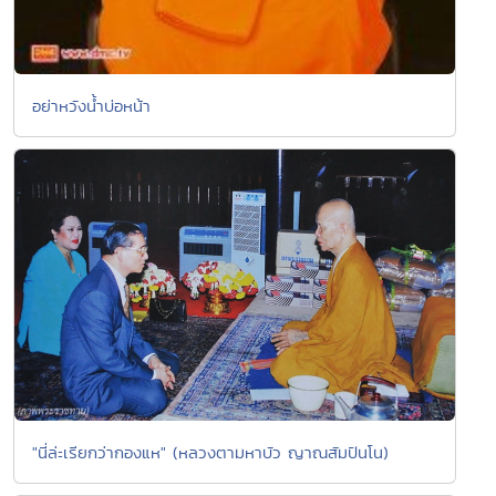
อย่าหวังน้ำบ่อหน้า
"นี่ล่ะเรียกว่ากองแห" (หลวงตามหาบัว ญาณสัมปันโน)