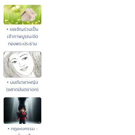
• ขอเชิญร่วมเป็น
เจ้าภาพบูรณะปิด
ทองพระประธาน
• มนต์มายาหญิง
(อสาตมันตชาดก)
• กฎแห่งกรรม :