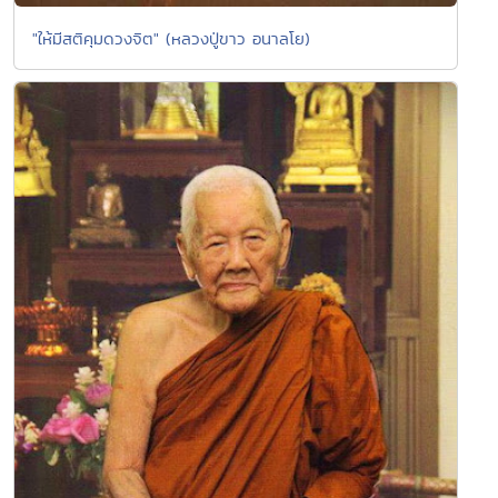
"ให้มีสติคุมดวงจิต" (หลวงปู่ขาว อนาลโย)