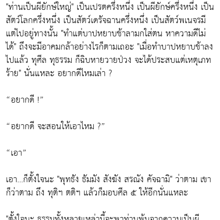
"ท่านเป็นผียักษ์ใหญ่" เป็นเปรตครึ่งหนึ่ง เป็นผียักษ์ครึ่งหนึ่ง เป็น
สัตว์โลกครึ่งหนึ่ง เป็นสัตว์เดรัจฉานครึ่งหนึ่ง เป็นสัตว์พเนจรมี
แต่ไปอยู่ทางนั้น "ทำแต่บาปหยาบช้าลามกใส่ตน หาความดีไม่
ได้" ถึงจะมีอาคมกล้าอย่างไรก็ตามเถอะ "เมื่อทำบาปหยาบช้าลง
ไปแล้ว ทุศีล ทุธรรม ก็ฉิบหายวายป่วง จะได้ประสบแต่เหตุเภท
ร้าย" นั่นแหละ อยากดีไหมเล่า ?
“อยากดี !”
“อยากดี จะสอนให้เอาไหม ?”
“เอา”
เอา...ก็ตั้งใจนะ "พุทธัง ธัมมัง สังฆัง สรณัง คัจฉามิ" ว่าตาม เขา
ก็ว่าตาม ถึง ทุติฯ ตติฯ แล้วก็มอบศีล ๕ ให้อีกนั่นแหละ
"ตั้งใจนะ ธรรมทั้งหลายเหล่านี้จะพาท่านพ้นจากความเป็นผี