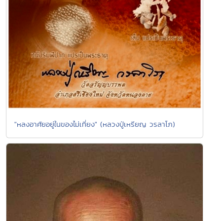
"หลงอาศัยอยู่ในของไม่เที่ยง" (หลวงปู่เหรียญ วรลาโภ)