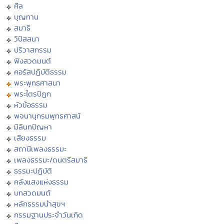
ศีล
บุญทาน
สมาธิ
วิปัสสนา
ปริวาสกรรม
ฟังสวดมนต์
คอร์สปฏิบัติธรรม
พระพุทธศาสนา
พระไตรปิฏก
หัวข้อธรรม
พจนานุกรมพุทธศาสน์
มิลินทปัญหา
เสียงธรรม
สถานีเพลงธรรมะ
เพลงธรรมะ/ดนตรีสมาธิ
ธรรมะปฏิบัติ
คลังแสงแห่งธรรม
บทสวดมนต์
หลักธรรมนำสุขฯ
กรรมฐานประจำวันเกิด