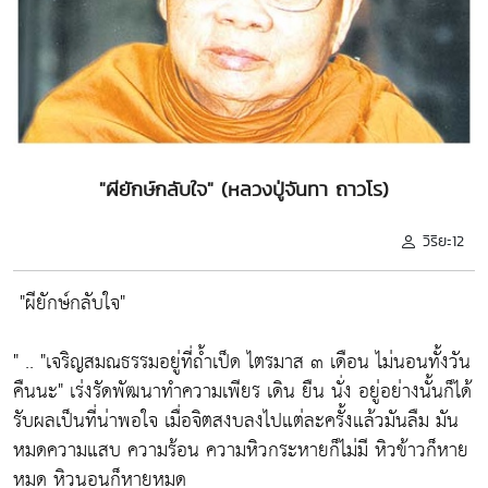
"ผียักษ์กลับใจ" (หลวงปู่จันทา ถาวโร)
วิริยะ12
"ผียักษ์กลับใจ"
" .. "เจริญสมณธรรมอยู่ที่ถ้ำเป็ด ไตรมาส ๓ เดือน ไม่นอนทั้งวัน
คืนนะ" เร่งรัดพัฒนาทำความเพียร เดิน ยืน นั่ง อยู่อย่างนั้นก็ได้
รับผลเป็นที่น่าพอใจ เมื่อจิตสงบลงไปแต่ละครั้งแล้วมันลืม มัน
หมดความแสบ ความร้อน ความหิวกระหายก็ไม่มี หิวข้าวก็หาย
หมด หิวนอนก็หายหมด