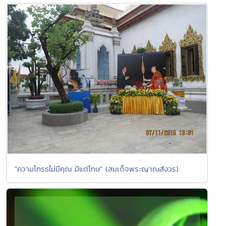
"ความโกรธไม่มีคุณ มีแต่โทษ" (สมเด็จพระญาณสังวร)