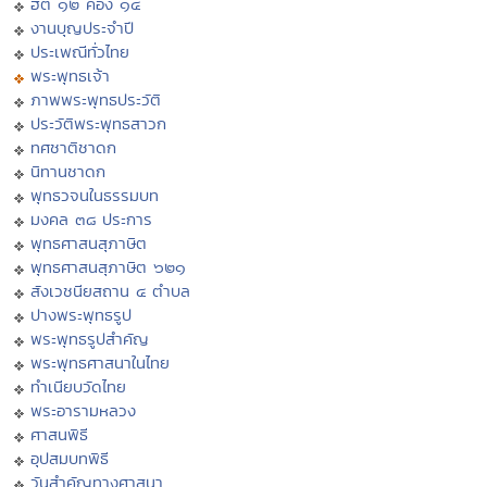
ฮีต ๑๒ คอง ๑๔
งานบุญประจำปี
ประเพณีทั่วไทย
พระพุทธเจ้า
ภาพพระพุทธประวัติ
ประวัติพระพุทธสาวก
ทศชาติชาดก
นิทานชาดก
พุทธวจนในธรรมบท
มงคล ๓๘ ประการ
พุทธศาสนสุภาษิต
พุทธศาสนสุภาษิต ๖๒๑
สังเวชนียสถาน ๔ ตำบล
ปางพระพุทธรูป
พระพุทธรูปสำคัญ
พระพุทธศาสนาในไทย
ทำเนียบวัดไทย
พระอารามหลวง
ศาสนพิธี
อุปสมบทพิธี
วันสำคัญทางศาสนา