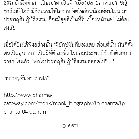
ธรรมอันมืดดำมา เป็นเปรต เป็นผี "เบื้องปลายมาพบปราชญ์
ชาติเมธี ใจดี มีศีลธรรมให้โอวาท จิตใจอ่อนน้อมอ่อนโยน มา
ประพฤติปฏิบัติธรรม ก็จะมีสุคติเป็นที่ไปเบื้องหน้านะ" ไม่ต้อง
สงสัย
เมื่อได้ยินได้ฟังอย่างนั้น "ผียักษ์มันก็ยอมเลย ต่อแต่นั้น มันก็ตั้ง
ตนเป็นอุบาสก" เป็นผีที่ดี ละชั่ว ไม่ยอมประพฤติชั่วช้าด้วยกาย
วาจา ใจแล้ว "พอใจประพฤติปฏิบัติธรรมตลอดไป" .. "
"หลวงปู่จันทา ถาวโร"
http://www.dharma-
gateway.com/monk/monk_biography/lp-chanta/lp-
chanta-04-01.htm
6,691