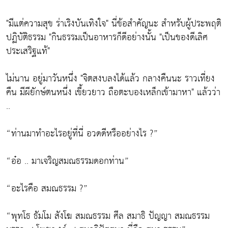
"มีแต่ความสุข ร่าเริงบันเทิงใจ" นี่ข้อสำคัญนะ สำหรับผู้ประพฤติ
ปฏิบัติธรรม "กินธรรมเป็นอาหารก็ดีอย่างนั้น "เป็นของดีเลิศ
ประเสริฐแท้"
ไม่นาน อยู่มาวันหนึ่ง "จิตสงบลงได้แล้ว กลางคืนนะ ราวเที่ยง
คืน มีผียักษ์ตนหนึ่ง เขี้ยวยาว ถือตะบองเหล็กเข้ามาหา" แล้วว่า
..
“ท่านมาทำอะไรอยู่ที่นี่ อวดดีหรืออย่างไร ?”
“อ๋อ .. มาเจริญสมณธรรมดอกท่าน”
“อะไรคือ สมณธรรม ?”
“พุทโธ ธัมโม สังโฆ สมณธรรม ศีล สมาธิ ปัญญา สมณธรรม