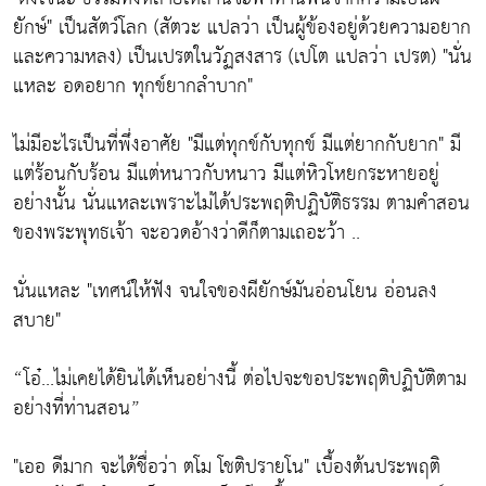
ยักษ์" เป็นสัตว์โลก (สัตวะ แปลว่า เป็นผู้ข้องอยู่ด้วยความอยาก
และความหลง) เป็นเปรตในวัฏสงสาร (เปโต แปลว่า เปรต) "นั่น
แหละ อดอยาก ทุกข์ยากลำบาก"
ไม่มีอะไรเป็นที่พึ่งอาศัย "มีแต่ทุกข์กับทุกข์ มีแต่ยากกับยาก" มี
แต่ร้อนกับร้อน มีแต่หนาวกับหนาว มีแต่หิวโหยกระหายอยู่
อย่างนั้น นั่นแหละเพราะไม่ได้ประพฤติปฏิบัติธรรม ตามคำสอน
ของพระพุทธเจ้า จะอวดอ้างว่าดีก็ตามเถอะว้า ..
นั่นแหละ "เทศน์ให้ฟัง จนใจของผียักษ์มันอ่อนโยน อ่อนลง
สบาย"
“โอ๋...ไม่เคยได้ยินได้เห็นอย่างนี้ ต่อไปจะขอประพฤติปฏิบัติตาม
อย่างที่ท่านสอน”
"เออ ดีมาก จะได้ชื่อว่า ตโม โชติปรายโน" เบื้องต้นประพฤติ