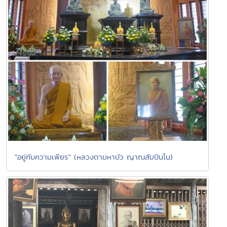
"อยู่กับความเพียร" (หลวงตามหาบัว ญาณสัมปันโน)