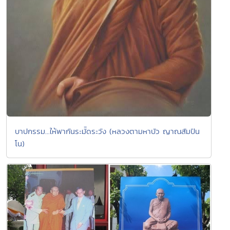
บาปกรรม...ให้พากันระมััดระวัง (หลวงตามหาบัว ญาณสัมปัน
โน)