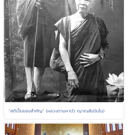
"สติเป็นของสำคัญ" (หลวงตามหาบัว ญาณสัมปันโน)