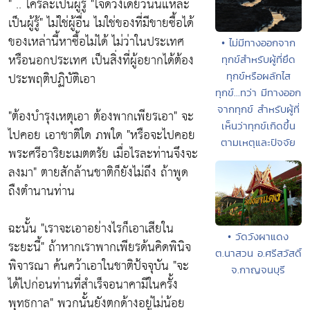
" .. ใครละเป็นผู้รู้
"ใจดวงเดียวนั่นแหล่ะ
เป็นผู้รู้"
ไม่ใช่ผู้อื่น ไมใช่ของที่มีขายซื้อได้
ของเหล่านี้หาซื้อไม่ได้ ไม่ว่าในประเทศ
• ไม่มีทางออกจาก
หรือนอกประเทศ เป็นสิ่งที่ผู้อยากได้ต้อง
ทุกข์สำหรับผู้ที่ยึด
ประพฤติปฏิบัติเอา
ทุกข์หรือผลักไส
ทุกข์...ทว่า มีทางออก
จากทุกข์ สำหรับผู้ที่
"ต้องบำรุงเหตุเอา ต้องพากเพียรเอา"
จะ
เห็นว่าทุกข์เกิดขึ้น
ไปคอย เอาชาติใด ภพใด
"หรือจะไปคอย
ตามเหตุและปัจจัย
พระศรีอาริยะเมตตรัย เมื่อไรละท่านจึงจะ
ลงมา"
ตายสักล้านชาติก็ยังไม่ถึง ถ้าพูด
ถืงตำนานท่าน
ฉะนั้น
"เราจะเอาอย่างไรก็เอาเสียใน
• วัดวังผาแดง
ระยะนี้"
ถ้าหากเราพากเพียรด้นคิดพินิจ
ต.นาสวน อ.ศรีสวัสดิ์
พิจารณา ค้นคว้าเอาในชาติป้จจุบัน
"จะ
จ.กาญจนบุรี
ได้ไปก่อนท่านที่สำเร็จอนาคามีในครั้ง
พุทธกาล"
พวกนั้นยังตกด้างอยู่ไม่น้อย