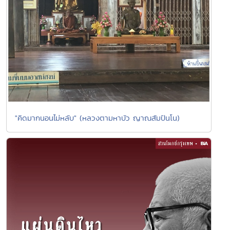
"คิดมากนอนไม่หลับ" (หลวงตามหาบัว ญาณสัมปันโน)