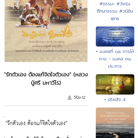
#ธรรมะ #วัยรุ่น
ศึกษาธรรม #วนิอิน
พุทธ
• มงคลที่ ๑๕ การให้
ทาน - มงคล ๓๘
ประการ
"รักตัวเอง ต้องแก้จิตใจตัวเอง" (หลวง
ปู่ศรี มหาวีโร)
วิริยะ12
• อริยสัจ 4
.
"รักตัวเอง ต้องแก้จิตใจตัวเอง"