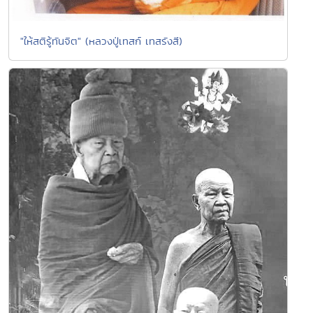
"ให้สติรู้ทันจิต" (หลวงปู่เทสก์ เทสรังสี)