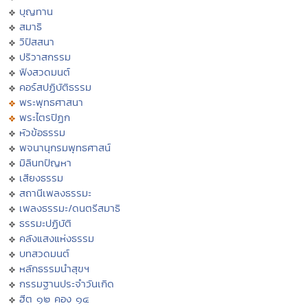
บุญทาน
สมาธิ
วิปัสสนา
ปริวาสกรรม
ฟังสวดมนต์
คอร์สปฏิบัติธรรม
พระพุทธศาสนา
พระไตรปิฏก
หัวข้อธรรม
พจนานุกรมพุทธศาสน์
มิลินทปัญหา
เสียงธรรม
สถานีเพลงธรรมะ
เพลงธรรมะ/ดนตรีสมาธิ
ธรรมะปฏิบัติ
คลังแสงแห่งธรรม
บทสวดมนต์
หลักธรรมนำสุขฯ
กรรมฐานประจำวันเกิด
ฮีต ๑๒ คอง ๑๔