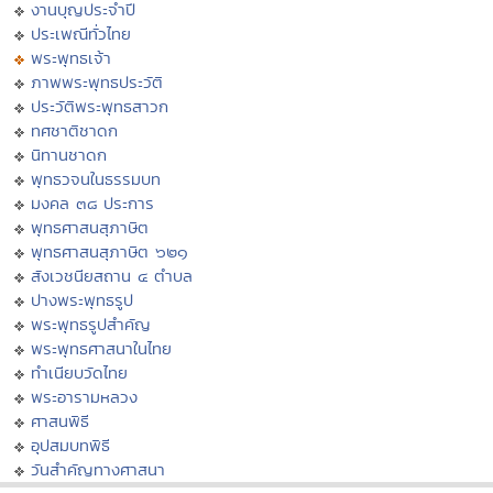
งานบุญประจำปี
ประเพณีทั่วไทย
พระพุทธเจ้า
ภาพพระพุทธประวัติ
ประวัติพระพุทธสาวก
ทศชาติชาดก
นิทานชาดก
พุทธวจนในธรรมบท
มงคล ๓๘ ประการ
พุทธศาสนสุภาษิต
พุทธศาสนสุภาษิต ๖๒๑
สังเวชนียสถาน ๔ ตำบล
ปางพระพุทธรูป
พระพุทธรูปสำคัญ
พระพุทธศาสนาในไทย
ทำเนียบวัดไทย
พระอารามหลวง
ศาสนพิธี
อุปสมบทพิธี
วันสำคัญทางศาสนา