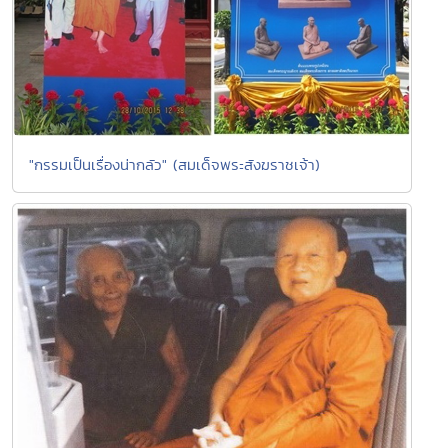
"กรรมเป็นเรื่องน่ากลัว" (สมเด็จพระสังฆราชเจ้า)