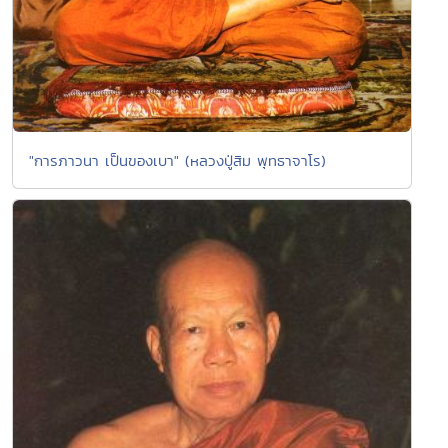
"การภาวนา เป็นของเบา" (หลวงปู่สิม พุทธาจาโร)