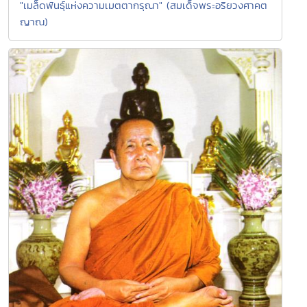
"เมล็ดพันธุ์แห่งความเมตตากรุณา" (สมเด็จพระอริยวงศาคต
ญาณ)