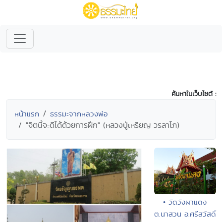
ค้นหาในเว็บไซต์ :
หน้าแรก
ธรรมะจากหลวงพ่อ
"จิตนี้จะดีได้ด้วยการฝึก" (หลวงปู่เหรียญ วรลาโภ)
• วัดวังผาแดง
ต.นาสวน อ.ศรีสวัสดิ์