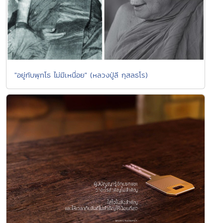
"อยู่กับพุทโธ ไม่มีเหนื่อย" (หลวงปู่ลี กุสลธโร)