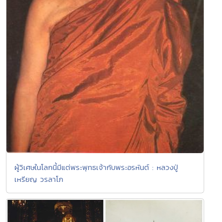
ผู้วิเศษในโลกนี้มีแต่พระพุทธเจ้ากับพระอรหันต์ : หลวงปู่
เหรียญ วรลาโภ