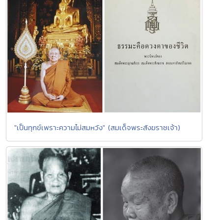
"เป็นทุกข์เพราะความไม่สมหวัง" (สมเด็จพระสังฆราชเจ้า)