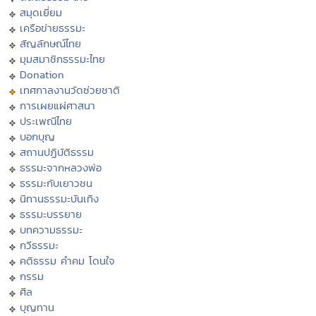
สมุดเยี่ยม
เครือข่ายธรรมะ
สัญลักษณ์ไทย
มุมสมาชิกธรรมะไทย
Donation
เทศกาลงานวัดช่วยชาติ
การเผยแผ่ศาสนา
ประเพณีไทย
บอกบุญ
สถานปฏิบัติธรรม
ธรรมะจากหลวงพ่อ
ธรรมะกับเยาวชน
นิทานธรรมะบันเทิง
ธรรมะบรรยาย
บทความธรรมะ
กวีธรรมะ
คติธรรม คำคม โดนใจ
กรรม
ศีล
บุญทาน