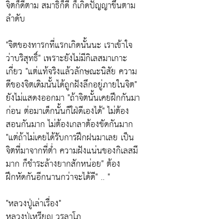
จิตก็ดีตาม สมาธิก็ดี ก็เกิดปัญญาขึ้นตาม
ลำดับ
"จิตของทารกที่แรกเกิดนั้นนะ เราเข้าใจ
ว่าบริสุทธิ์"
เพราะยังไม่มีกิเลสมาเกาะ
เกี่ยว
"แต่แท้จริงแล้วลักษณะนิสัย ความ
ดีของจิตเดิมนั้นได้ถูกฝังลึกอยู่ภายในจิต"
ยังไม่แสดงออกมา
"ถ้าจิตนั้นเคยฝึกกันมา
ก่อน ต่อมาเด็กนั้นก็ใฝ่ดีเองได้"
ไม่ต้อง
สอนกันมาก ไม่ต้องเกลาต้องขัดกันมาก
"แต่ถ้าไม่เคยได้รับการฝึกฝนมาเลย เป็น
จิตที่มาจากที่ตํ่า ความฝังแน่นของกิเลสมี
มาก ก็ชำระล้างยากสักหน่อย"
ต้อง
ฝึกหัดกันอีกนานกว่าจะได้ดี" .. "
"หลวงปู่เล่าเรื่อง"
หลวงปู่เหรียญ วรลาโภ