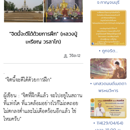
จ.กาญจนบุรี
"จิตนี้จะดีได้ด้วยการฝึก" (หลวงปู่
เหรียญ วรลาโภ)
• ถูกจริต...
วิริยะ12
.
"จิตนี้จะดีได้ด้วยการฝึก"
• บทสวดมนต์เมตตา
พรหมวิหาร
ผู้เขียน :
"จิตที่ฝึกดีแล้ว จะไปอยู่ในสถาน
ที่แห่งใด ที่แวดล้อมอย่างไรก็ไม่ถดถอย
ไม่ตกลงต่ำและไม่เดือดร้อนอีกแล้ว ใช่
ไหมครับ"
• 114(29/04/64)
เวลา 18.00 น.