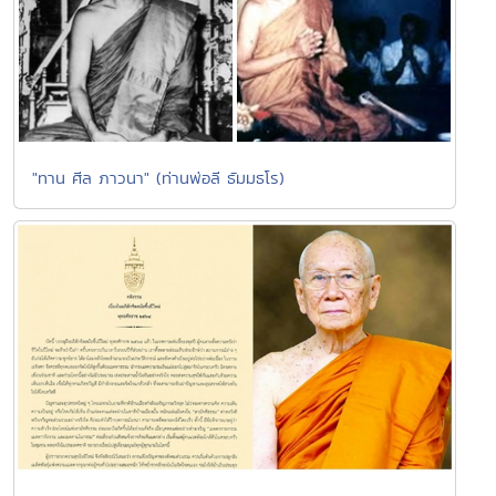
"ทาน ศีล ภาวนา" (ท่านพ่อลี ธัมมธโร)