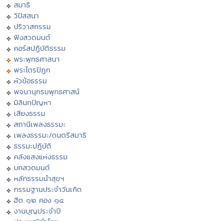
สมาธิ
วิปัสสนา
ปริวาสกรรม
ฟังสวดมนต์
คอร์สปฏิบัติธรรม
พระพุทธศาสนา
พระไตรปิฏก
หัวข้อธรรม
พจนานุกรมพุทธศาสน์
มิลินทปัญหา
เสียงธรรม
สถานีเพลงธรรมะ
เพลงธรรมะ/ดนตรีสมาธิ
ธรรมะปฏิบัติ
คลังแสงแห่งธรรม
บทสวดมนต์
หลักธรรมนำสุขฯ
กรรมฐานประจำวันเกิด
ฮีต ๑๒ คอง ๑๔
งานบุญประจำปี