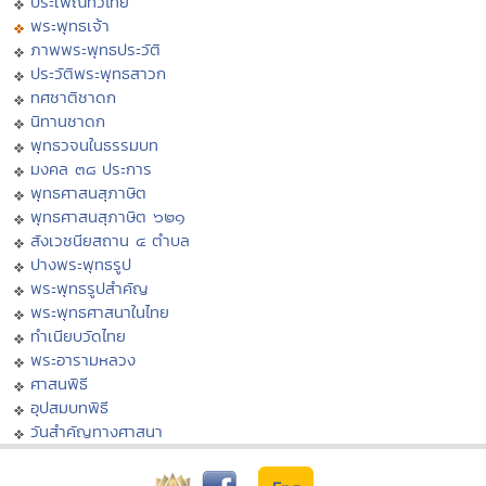
ประเพณีทั่วไทย
พระพุทธเจ้า
ภาพพระพุทธประวัติ
ประวัติพระพุทธสาวก
ทศชาติชาดก
นิทานชาดก
พุทธวจนในธรรมบท
มงคล ๓๘ ประการ
พุทธศาสนสุภาษิต
พุทธศาสนสุภาษิต ๖๒๑
สังเวชนียสถาน ๔ ตำบล
ปางพระพุทธรูป
พระพุทธรูปสำคัญ
พระพุทธศาสนาในไทย
ทำเนียบวัดไทย
พระอารามหลวง
ศาสนพิธี
อุปสมบทพิธี
วันสำคัญทางศาสนา