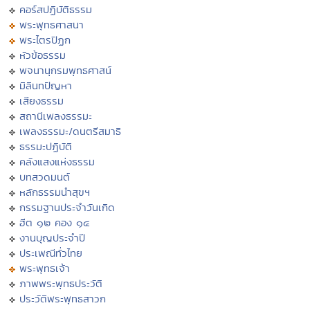
คอร์สปฏิบัติธรรม
พระพุทธศาสนา
พระไตรปิฏก
หัวข้อธรรม
พจนานุกรมพุทธศาสน์
มิลินทปัญหา
เสียงธรรม
สถานีเพลงธรรมะ
เพลงธรรมะ/ดนตรีสมาธิ
ธรรมะปฏิบัติ
คลังแสงแห่งธรรม
บทสวดมนต์
หลักธรรมนำสุขฯ
กรรมฐานประจำวันเกิด
ฮีต ๑๒ คอง ๑๔
งานบุญประจำปี
ประเพณีทั่วไทย
พระพุทธเจ้า
ภาพพระพุทธประวัติ
ประวัติพระพุทธสาวก