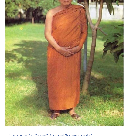
"แค่ลมหายใจเข้าออก" (หลวงปู่สิม พุทธาจาโร)