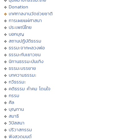
Donation
เทศกาลงานวัดช่วยชาติ
การเผยแผ่ศาสนา
ประเพณีไทย
บอกบุญ
สถานปฏิบัติธรรม
ธรรมะจากหลวงพ่อ
ธรรมะกับเยาวชน
นิทานธรรมะบันเทิง
ธรรมะบรรยาย
บทความธรรมะ
กวีธรรมะ
คติธรรม คำคม โดนใจ
กรรม
ศีล
บุญทาน
สมาธิ
วิปัสสนา
ปริวาสกรรม
ฟังสวดมนต์