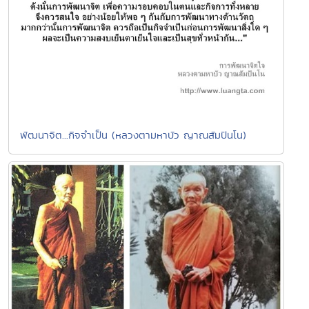
พัฒนาจิต...กิจจำเป็น (หลวงตามหาบัว ญาณสัมปันโน)