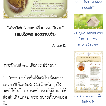
กรรม ก็ชนะผลของ
กรรมได้"
"พระนิพนธ์ ๗๙ เชื่อกรรมไว้ก่อน"
• ปัญหาเกี่ยวกับการ
(สมเด็จพระสังฆราชเจ้า)
ให้ทาน - พระ
อาจารย์สมภพ
วิริยะ12
.
"พระนิพนธ์ ๗๙ เชื่อกรรมไว้ก่อน"
" ..
"ความปลงใจเชื่อให้จริงในเรื่องกรรม
และการให้ผลของกรรม มีผลใหญ่จริง"
จะทำให้กลัวการกระทำกรรมไม่ดี ผลไม่ดี
ย่อมไม่เกิดแก่ตน ความสบายทั้งปวงย่อม
• รับ รู้ สังเกตุ เห็น
ไม่ทำอะไร
มีมา