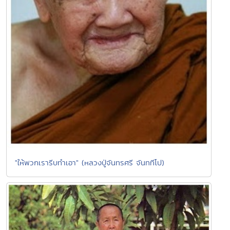
"ให้พวกเรารีบทำเอา" (หลวงปู่จันทรศรี จันททีโป)