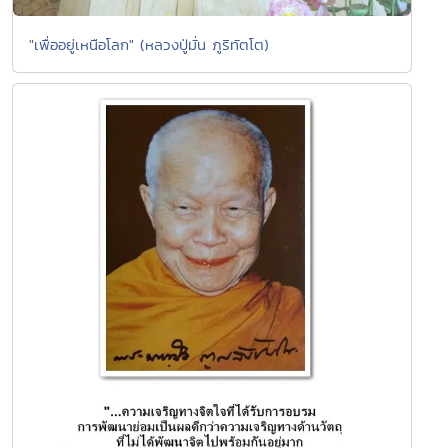
"เพื่ออยู่เหนือโลก" (หลวงปู่มั่น ภูริทัตโต)