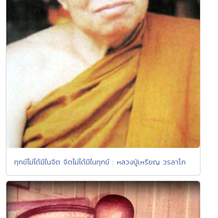
ทุกข์ไม่ได้มีในจิต จิตไม่ได้มีในทุกข์ : หลวงปู่เหรียญ วรลาโภ