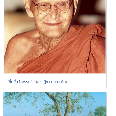
"ขึ้นชื่อว่ากรรม" (หลวงปู่ขาว อนาลโย)