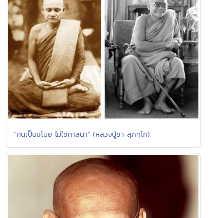
"คนเป็นขโมย ไม่ใช่ศาสนา" (หลวงปู่ชา สุภทฺโท)