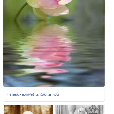
(คำสอนหลวงพ่อ) เราใช้บุญทุกวัน