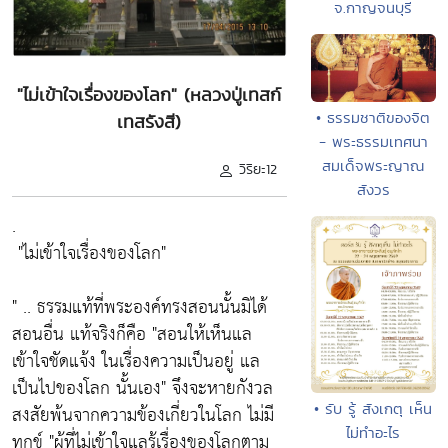
จ.กาญจนบุรี
"ไม่เข้าใจเรื่องของโลก" (หลวงปู่เทสก์
• ธรรมชาติของจิต
เทสรังสี)
- พระธรรมเทศนา
สมเด็จพระญาณ
วิริยะ12
สังวร
.
"ไม่เข้าใจเรื่องของโลก"
" .. ธรรมแท้ที่พระองค์ทรงสอนนั้นมิได้
สอนอื่น แท้จริงก็คือ
"สอนให้เห็นแล
เข้าใจชัดแจ้ง ในเรื่องความเป็นอยู่ แล
เป็นไปของโลก นั้นเอง"
จึงจะหายกังวล
• รับ รู้ สังเกตุ เห็น
สงสัยพ้นจากความข้องเกี่ยวในโลก ไม่มี
ไม่ทำอะไร
ทุกข์
"ผู้ที่ไม่เข้าใจแลรู้เรื่องของโลกตาม