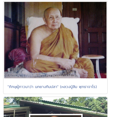
"ภิกษุผู้ภาวนาว่า นกยางกินปลา" (หลวงปู่สิม พุทธาจาโร)