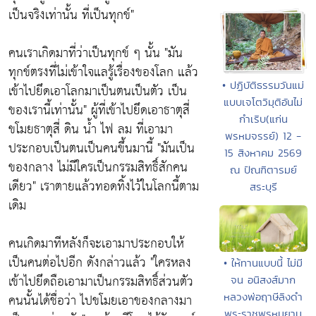
เป็นจริงเท่านั้น ที่เป็นทุกข์"
คนเราเกิดมาที่ว่าเป็นทุกข์ ๆ นั้น
"มัน
ทุกข์ตรงที่ไม่เข้าใจแลรู้เรื่องของโลก แล้ว
• ปฏิบัติธรรมวันแม่
เข้าไปยึดเอาโลกมาเป็นตนเป็นตัว เป็น
แบบเจโตวิมุติอันไม่
ของเรานี้เท่านั้น"
ผู้ที่เข้าไปยึดเอาธาตุสี่
กำเริบ(แก่น
ขโมยธาตุสี่ ดิน น้ำ ไฟ ลม ที่เอามา
พรหมจรรย์) 12 -
ประกอบเป็นตนเป็นคนขึ้นมานี้
"มันเป็น
15 สิงหาคม 2569
ของกลาง ไม่มีใครเป็นกรรมสิทธิ์สักคน
ณ ปัณฑิตารมย์
เดียว"
เราตายแล้วทอดทิ้งไว้ในโลกนี้ตาม
สระบุรี
เดิม
คนเกิดมาทีหลังก็จะเอามาประกอบให้
เป็นคนต่อไปอีก ดังกล่าวแล้ว
"ใครหลง
• ให้ทานแบบนี้ ไม่มี
เข้าไปยึดถือเอามาเป็นกรรมสิทธิ์ส่วนตัว
จน อนิสงส์มาก
หลวงพ่อฤาษีลิงดำ
คนนั้นได้ชื่อว่า ไปขโมยเอาของกลางมา
พระราชพรหมยาน