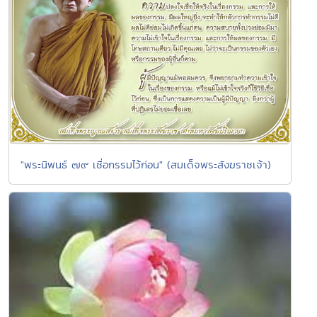
"พระนิพนธ์ ๗๙ เชื่อกรรมไว้ก่อน" (สมเด็จพระสังฆราชเจ้า)