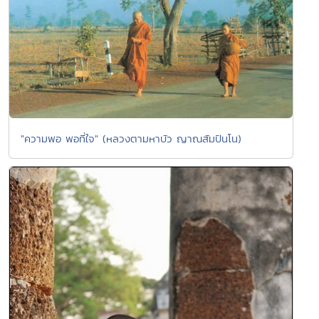
"ความพอ พอที่ใจ" (หลวงตามหาบัว ญาณสัมปันโน)