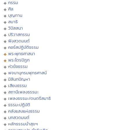
กรรม
ศีล
บุญทาน
สมาธิ
วิปัสสนา
ปริวาสกรรม
ฟังสวดมนต์
คอร์สปฏิบัติธรรม
พระพุทธศาสนา
พระไตรปิฏก
หัวข้อธรรม
พจนานุกรมพุทธศาสน์
มิลินทปัญหา
เสียงธรรม
สถานีเพลงธรรมะ
เพลงธรรมะ/ดนตรีสมาธิ
ธรรมะปฏิบัติ
คลังแสงแห่งธรรม
บทสวดมนต์
หลักธรรมนำสุขฯ