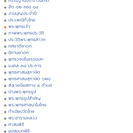
กรรมฐานประจำวันเกิด
ฮีต ๑๒ คอง ๑๔
งานบุญประจำปี
ประเพณีทั่วไทย
พระพุทธเจ้า
ภาพพระพุทธประวัติ
ประวัติพระพุทธสาวก
ทศชาติชาดก
นิทานชาดก
พุทธวจนในธรรมบท
มงคล ๓๘ ประการ
พุทธศาสนสุภาษิต
พุทธศาสนสุภาษิต ๖๒๑
สังเวชนียสถาน ๔ ตำบล
ปางพระพุทธรูป
พระพุทธรูปสำคัญ
พระพุทธศาสนาในไทย
ทำเนียบวัดไทย
พระอารามหลวง
ศาสนพิธี
อุปสมบทพิธี