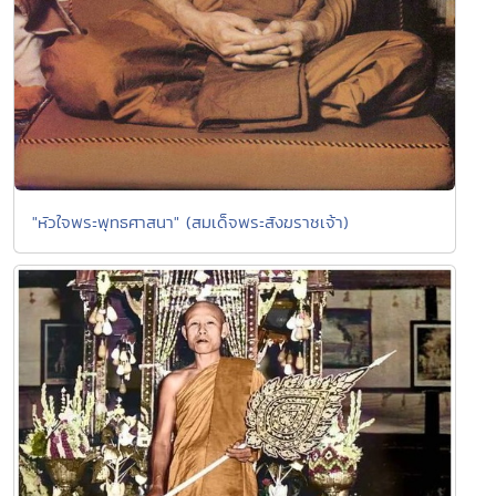
"หัวใจพระพุทธศาสนา" (สมเด็จพระสังฆราชเจ้า)