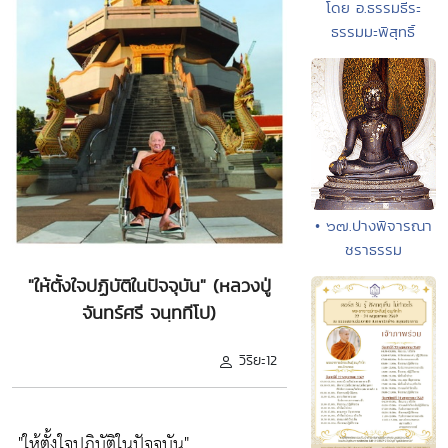
โดย อ.ธรรมธีระ
ธรรมมะพิสุทธิ์
• ๖๗.ปางพิจารณา
ชราธรรม
"ให้ตั้งใจปฏิบัติในปัจจุบัน" (หลวงปู่
จันทร์ศรี จนฺททีโป)
วิริยะ12
"ให้ตั้งใจปฏิบัติในปัจจุบัน"