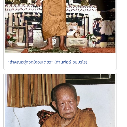
"สำคัญอยู่ที่จิตใจอันเดียว" (ท่านพ่อลี ธมฺมธโร)