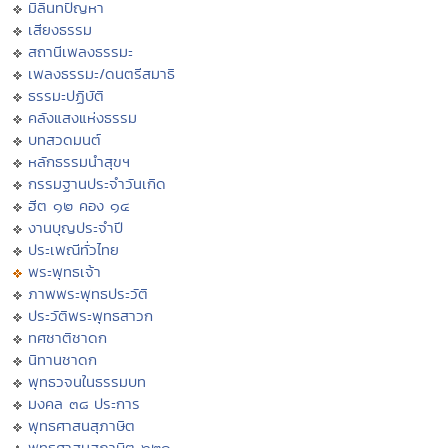
มิลินทปัญหา
เสียงธรรม
สถานีเพลงธรรมะ
เพลงธรรมะ/ดนตรีสมาธิ
ธรรมะปฏิบัติ
คลังแสงแห่งธรรม
บทสวดมนต์
หลักธรรมนำสุขฯ
กรรมฐานประจำวันเกิด
ฮีต ๑๒ คอง ๑๔
งานบุญประจำปี
ประเพณีทั่วไทย
พระพุทธเจ้า
ภาพพระพุทธประวัติ
ประวัติพระพุทธสาวก
ทศชาติชาดก
นิทานชาดก
พุทธวจนในธรรมบท
มงคล ๓๘ ประการ
พุทธศาสนสุภาษิต
พุทธศาสนสุภาษิต ๖๒๑