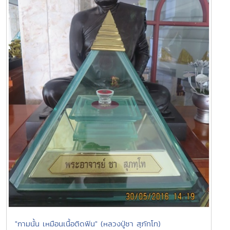
"กามนั้น เหมือนเนื้อติดฟัน" (หลวงปู่ชา สุภัทโท)