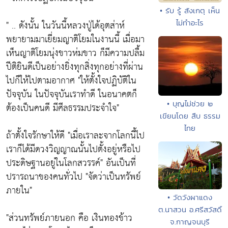
• รับ รู้ สังเกตุ เห็น
" .. ดังนั้น ในวันนี้หลวงปู่ได้อุตส่าห์
ไม่ทำอะไร
พยายามมาเยี่ยมญาติโยมในงานนี้ เมื่อมา
เห็นญาติโยมนุ่งขาวห่มขาว ก็มีความปลื้ม
ปีติยินดีเป็นอย่างยิ่งทุกสิ่งทุกอย่างที่ผ่าน
ไปก็ให้ไปตามอากาศ
"ให้ตั้งใจปฏิบัติใน
ปัจจุบัน ในปัจจุบันเราทำดี ในอนาคตก็
• บุญไม่ช่วย ๒
ต้องเป็นคนดี มีศีลธรรมประจำใจ"
เขียนโดย สืบ ธรรม
ไทย
ถ้าตั้งใจรักษาให้ดี
"เมื่อเราละจากโลกนี้ไป
เราก็ได้มีดวงวิญญาณนั้นไปตั้งอยู่หรือไป
ประดิษฐานอยู่ในโลกสวรรค์"
อันเป็นที่
ปรารถนาของคนทั่วไป
"จัดว่าเป็นทรัพย์
ภายใน"
• วัดวังผาแดง
ต.นาสวน อ.ศรีสวัสดิ์
"ส่วนทรัพย์ภายนอก คือ เงินทองข้าว
จ.กาญจนบุรี