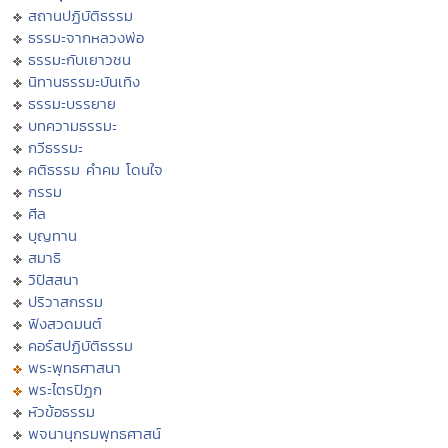
สถานปฏิบัติธรรม
ธรรมะจากหลวงพ่อ
ธรรมะกับเยาวชน
นิทานธรรมะบันเทิง
ธรรมะบรรยาย
บทความธรรมะ
กวีธรรมะ
คติธรรม คำคม โดนใจ
กรรม
ศีล
บุญทาน
สมาธิ
วิปัสสนา
ปริวาสกรรม
ฟังสวดมนต์
คอร์สปฏิบัติธรรม
พระพุทธศาสนา
พระไตรปิฏก
หัวข้อธรรม
พจนานุกรมพุทธศาสน์