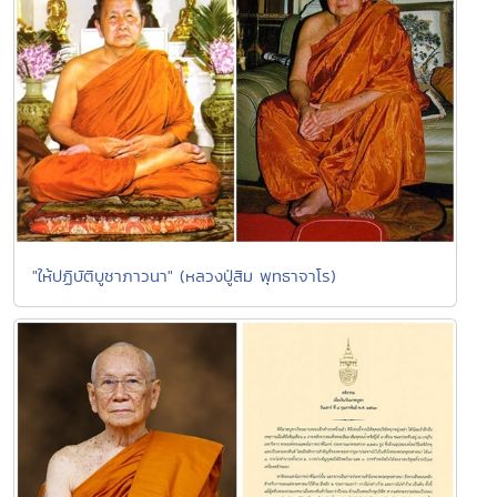
"ให้ปฏิบัติบูชาภาวนา" (หลวงปู่สิม พุทธาจาโร)