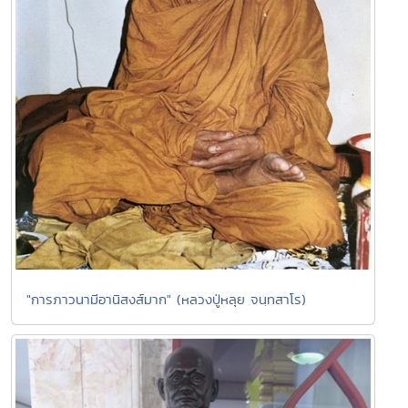
"การภาวนามีอานิสงส์มาก" (หลวงปู่หลุย จนฺทสาโร)