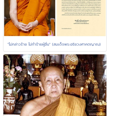
"ไม่กล่าวร้าย ไม่ทำร้ายผู้อื่น" (สมเด็จพระอริยวงศาคตญาณ)