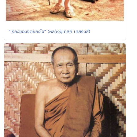
"เรื่องของจิตของใจ" (หลวงปู่เทสก์ เทสรังสี)