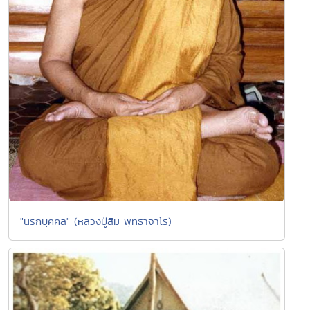
"นรกบุคคล" (หลวงปู่สิม พุทธาจาโร)