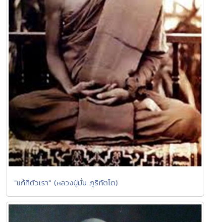
"แก้ที่ตัวเรา" (หลวงปู่มั่น ภูริทัตโต)