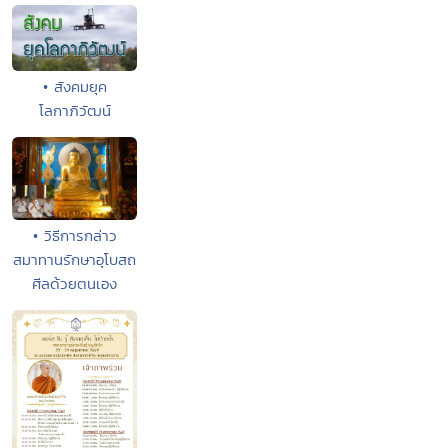
• สังคมยุค
โลกาภิวัฒน์
• วิธีการกล่าว
สมาทานรักษาอุโบสถ
ศีลด้วยตนเอง