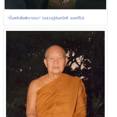
"ตั้งสติเพื่อพิจารณา" (หลวงปู่จันทร์ศรี จนฺททีโป)