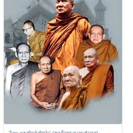
"โมหะ หลงยึดมั่นถือมั่น" (สมเด็จพระญาณสังวรฯ)