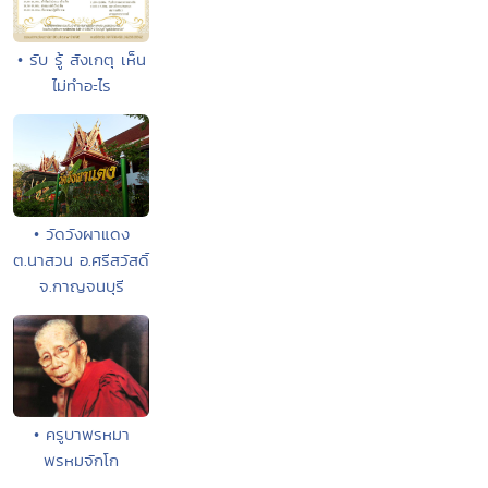
• รับ รู้ สังเกตุ เห็น
ไม่ทำอะไร
• วัดวังผาแดง
ต.นาสวน อ.ศรีสวัสดิ์
จ.กาญจนบุรี
• ครูบาพรหมา
พรหมจักโก