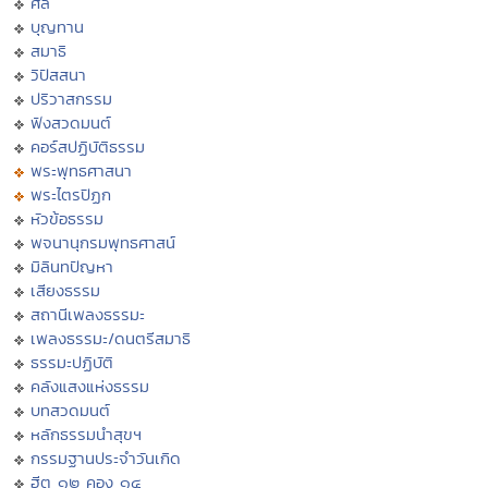
ศีล
บุญทาน
สมาธิ
วิปัสสนา
ปริวาสกรรม
ฟังสวดมนต์
คอร์สปฏิบัติธรรม
พระพุทธศาสนา
พระไตรปิฏก
หัวข้อธรรม
พจนานุกรมพุทธศาสน์
มิลินทปัญหา
เสียงธรรม
สถานีเพลงธรรมะ
เพลงธรรมะ/ดนตรีสมาธิ
ธรรมะปฏิบัติ
คลังแสงแห่งธรรม
บทสวดมนต์
หลักธรรมนำสุขฯ
กรรมฐานประจำวันเกิด
ฮีต ๑๒ คอง ๑๔