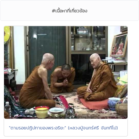
#เนื้อหาที่เกี่ยวข้อง
"ตามรอยปฏิปทาของพระอริยะ" (หลวงปู่จนทร์ศรี จันททีโป)