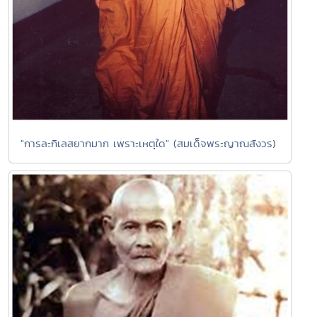
"การละกิเลสยากมาก เพราะเหตุใด" (สมเด็จพระญาณสังวร)