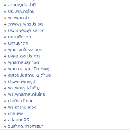
งานบุญประจำปี
ประเพณีทั่วไทย
พระพุทธเจ้า
ภาพพระพุทธประวัติ
ประวัติพระพุทธสาวก
ทศชาติชาดก
นิทานชาดก
พุทธวจนในธรรมบท
มงคล ๓๘ ประการ
พุทธศาสนสุภาษิต
พุทธศาสนสุภาษิต ๖๒๑
สังเวชนียสถาน ๔ ตำบล
ปางพระพุทธรูป
พระพุทธรูปสำคัญ
พระพุทธศาสนาในไทย
ทำเนียบวัดไทย
พระอารามหลวง
ศาสนพิธี
อุปสมบทพิธี
วันสำคัญทางศาสนา