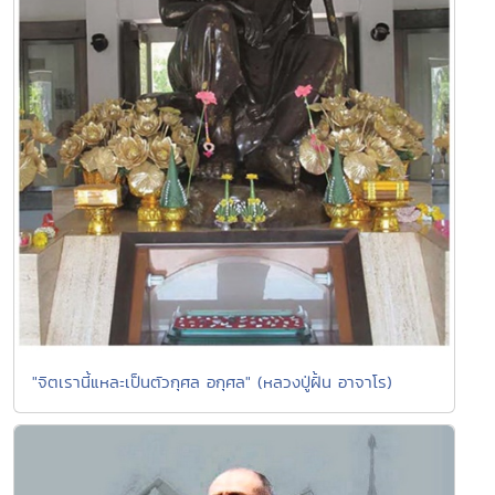
"จิตเรานี้แหละเป็นตัวกุศล อกุศล" (หลวงปู่ฝั้น อาจาโร)