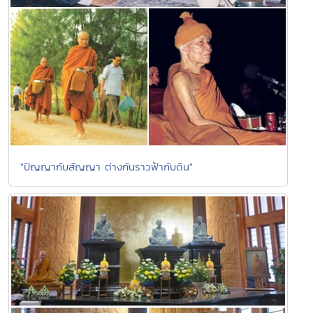
"ปัญญากับสัญญา ต่างกันราวฟ้ากับดิน"