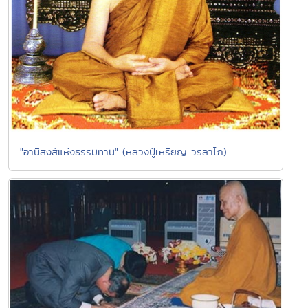
"อานิสงส์แห่งธรรมทาน" (หลวงปู่เหรียญ วรลาโภ)