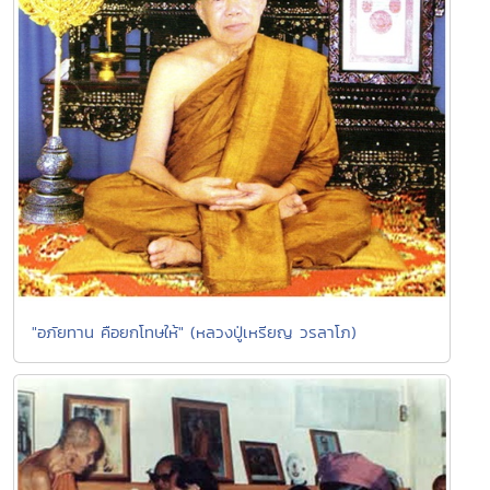
"อภัยทาน คือยกโทษให้" (หลวงปู่เหรียญ วรลาโภ)