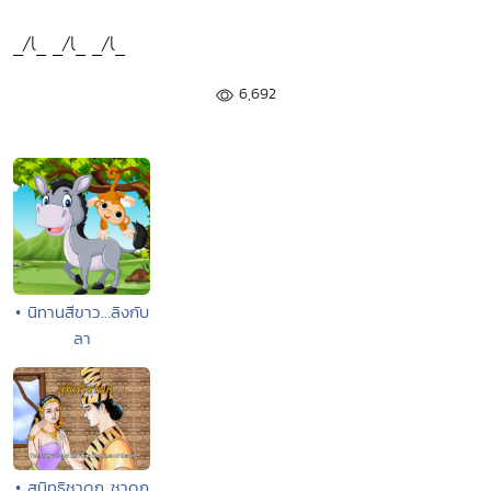
_/l_ _/l_ _/l_
6,692
• นิทานสีขาว...ลิงกับ
ลา
• สมิทธิชาดก ชาดก