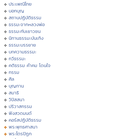
ประเพณีไทย
บอกบุญ
สถานปฏิบัติธรรม
ธรรมะจากหลวงพ่อ
ธรรมะกับเยาวชน
นิทานธรรมะบันเทิง
ธรรมะบรรยาย
บทความธรรมะ
กวีธรรมะ
คติธรรม คำคม โดนใจ
กรรม
ศีล
บุญทาน
สมาธิ
วิปัสสนา
ปริวาสกรรม
ฟังสวดมนต์
คอร์สปฏิบัติธรรม
พระพุทธศาสนา
พระไตรปิฏก