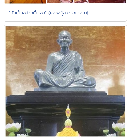
"มันเป็นอย่างนั้นเอง" (หลวงปู่ขาว อนาลโย)