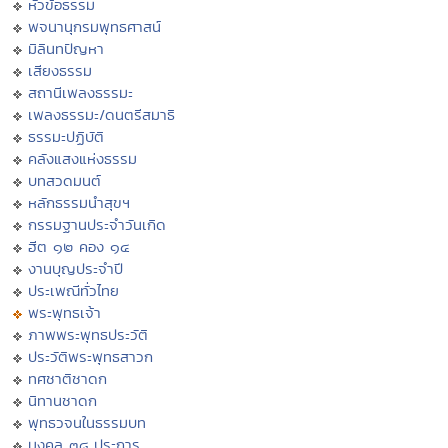
หัวข้อธรรม
พจนานุกรมพุทธศาสน์
มิลินทปัญหา
เสียงธรรม
สถานีเพลงธรรมะ
เพลงธรรมะ/ดนตรีสมาธิ
ธรรมะปฏิบัติ
คลังแสงแห่งธรรม
บทสวดมนต์
หลักธรรมนำสุขฯ
กรรมฐานประจำวันเกิด
ฮีต ๑๒ คอง ๑๔
งานบุญประจำปี
ประเพณีทั่วไทย
พระพุทธเจ้า
ภาพพระพุทธประวัติ
ประวัติพระพุทธสาวก
ทศชาติชาดก
นิทานชาดก
พุทธวจนในธรรมบท
มงคล ๓๘ ประการ