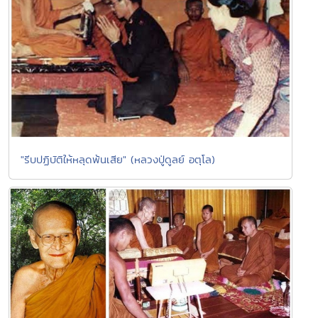
"รีบปฏิบัติให้หลุดพ้นเสีย" (หลวงปู่ดูลย์ อตุโล)