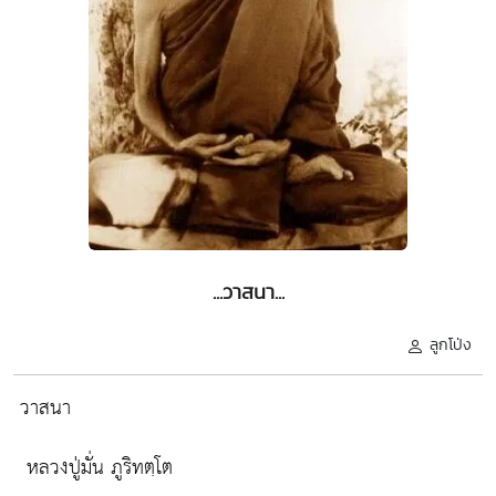
...วาสนา...
ลูกโป่ง
วาสนา
หลวงปู่มั่น ภูริทตฺโต