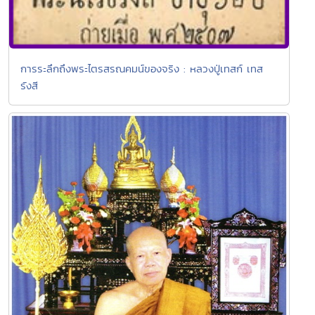
การระลึกถึงพระไตรสรณคมน์ของจริง : หลวงปู่เทสก์ เทส
รังสี