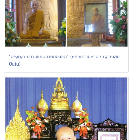
"ปัญญา ความแยบคายของจิต" (หลวงตามหาบัว ญาณสัม
ปันโน)