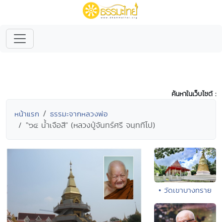
ค้นหาในเว็บไซต์ :
หน้าแรก
ธรรมะจากหลวงพ่อ
"๖๔ น้ำเจือสี" (หลวงปู่จันทร์ศรี จนฺททีโป)
• วัดเขาบางทราย