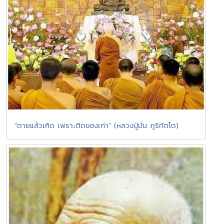
"ตายแล้วเกิด เพราะติดของเก่า" (หลวงปู่มั่น ภูริทัตโต)