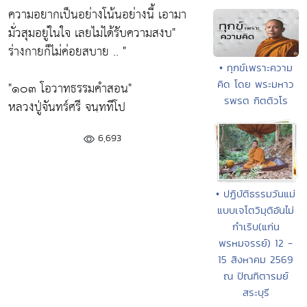
ความอยากเป็นอย่างโน้นอย่างนี้ เอามา
มั่วสุมอยู่ในใจ เลยไม่ได้รับความสงบ"
ร่างกายก็ไม่ค่อยสบาย .. "
• ทุกข์เพราะความ
คิด โดย พระมหาว
"๑๐๓ โอวาทธรรมคำสอน"
รพรต กิตติวโร
หลวงปู่จันทร์ศรี จนฺททีโป
6,693
• ปฏิบัติธรรมวันแม่
แบบเจโตวิมุติอันไม่
กำเริบ(แก่น
พรหมจรรย์) 12 -
15 สิงหาคม 2569
ณ ปัณฑิตารมย์
สระบุรี