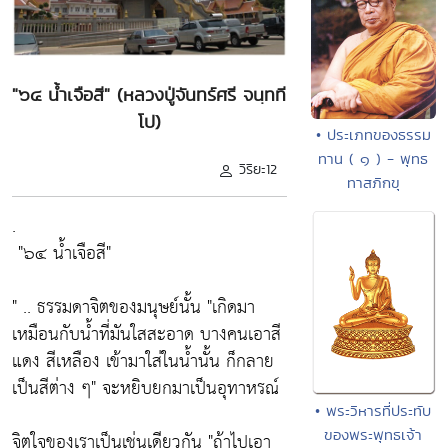
"๖๔ น้ำเจือสี" (หลวงปู่จันทร์ศรี จนฺทที
โป)
• ประเภทของธรรม
ทาน ( ๑ ) - พุทธ
วิริยะ12
ทาสภิกขุ
.
"๖๔ น้ำเจือสี"
" .. ธรรมดาจิตของมนุษย์นั้น
"เกิดมา
เหมือนกับน้ำที่มันใสสะอาด บางคนเอาสี
แดง สีเหลือง เข้ามาใส่ในน้ำนั้น ก็กลาย
เป็นสีต่าง ๆ"
จะหยิบยกมาเป็นอุทาหรณ์
• พระวิหารที่ประทับ
ของพระพุทธเจ้า
จิตใจของเราเป็นเช่นเดียวกัน
"ถ้าไปเอา