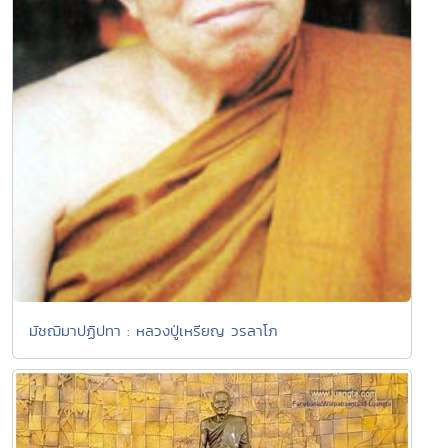
มัชฌิมาปฏิปทา : หลวงปู่เหรียญ วรลาโภ