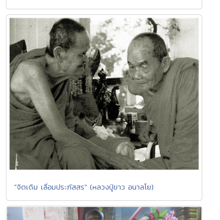
"จิตเดิม เลื่อมประภัสสร" (หลวงปู่ขาว อนาลโย)