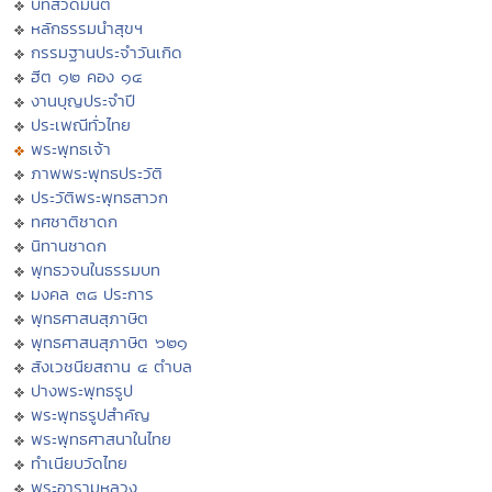
บทสวดมนต์
หลักธรรมนำสุขฯ
กรรมฐานประจำวันเกิด
ฮีต ๑๒ คอง ๑๔
งานบุญประจำปี
ประเพณีทั่วไทย
พระพุทธเจ้า
ภาพพระพุทธประวัติ
ประวัติพระพุทธสาวก
ทศชาติชาดก
นิทานชาดก
พุทธวจนในธรรมบท
มงคล ๓๘ ประการ
พุทธศาสนสุภาษิต
พุทธศาสนสุภาษิต ๖๒๑
สังเวชนียสถาน ๔ ตำบล
ปางพระพุทธรูป
พระพุทธรูปสำคัญ
พระพุทธศาสนาในไทย
ทำเนียบวัดไทย
พระอารามหลวง