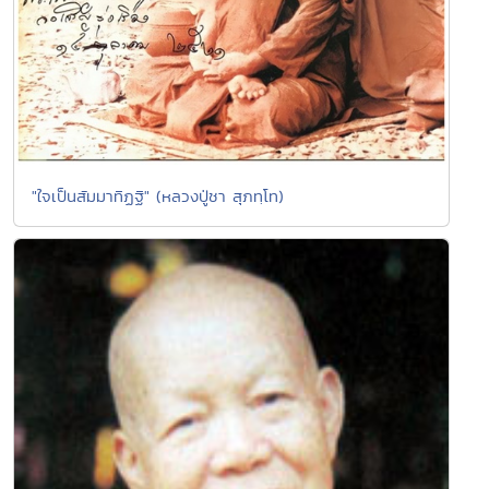
"ใจเป็นสัมมาทิฏฐิ" (หลวงปู่ชา สุภทฺโท)