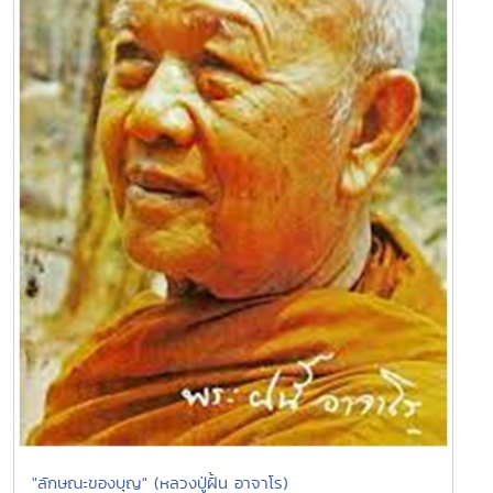
"ลักษณะของบุญ" (หลวงปู่ฝั้น อาจาโร)