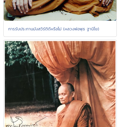
การรับประทานมังสวิรัติดีหรือไม่ (หลวงพ่อพุธ ฐานิโย)