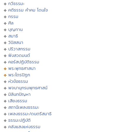
กวีธรรมะ
คติธรรม คำคม โดนใจ
กรรม
ศีล
บุญทาน
สมาธิ
วิปัสสนา
ปริวาสกรรม
ฟังสวดมนต์
คอร์สปฏิบัติธรรม
พระพุทธศาสนา
พระไตรปิฏก
หัวข้อธรรม
พจนานุกรมพุทธศาสน์
มิลินทปัญหา
เสียงธรรม
สถานีเพลงธรรมะ
เพลงธรรมะ/ดนตรีสมาธิ
ธรรมะปฏิบัติ
คลังแสงแห่งธรรม