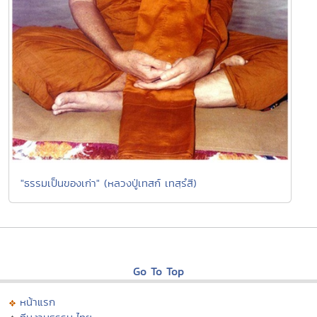
"ธรรมเป็นของเก่า" (หลวงปู่เทสก์ เทสฺรํสี)
Go To Top
หน้าแรก