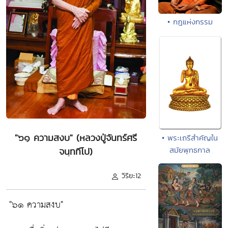
• กฎแห่งกรรม
"๖๑ ความสงบ" (หลวงปู่จันทร์ศรี
• พระเถรีสำคัญใน
สมัยพุทธกาล
จนฺททีโป)
วิริยะ12
"๖๑ ความสงบ"