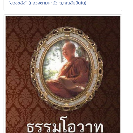
"ของขลัง" (หลวงตามหาบัว ญาณสัมปันโน)