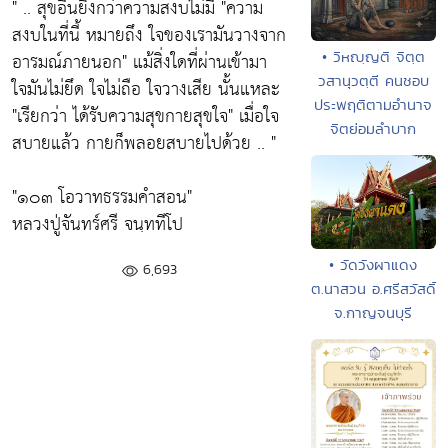
" .. สุขอื่นยิ่งกว่าความสงบไม่มี
"ความ
สงบในที่นี้ หมายถึง ใจของเรามันวางจาก
• วิหญฺญติ จิตฺต
อารมณ์ภายนอก"
แม้สิ่งใดที่ผ่านเข้ามา
วสานุวตฺตี คนชอบ
ใจมันไม่ยึด ใจไม่ถือ ใจวางเสีย นั้นแหละ
ประพฤติตามอำนาจ
"เรียกว่า ได้รับความสุขกายสุขใจ"
เมื่อใจ
จิตย่อมลำบาก
สบายแล้ว กายก็พลอยสบายไปด้วย .. "
"๑๐๓ โอวาทธรรมคำสอน"
หลวงปู่จันทร์ศรี จนฺททีโป
• วัดวังผาแดง
6,693
ต.นาสวน อ.ศรีสวัสดิ์
จ.กาญจนบุรี