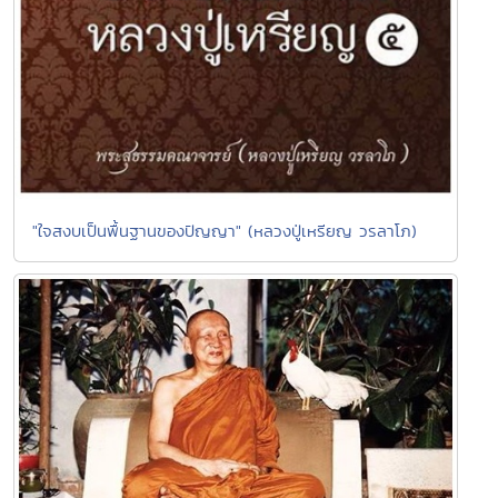
"ใจสงบเป็นพื้นฐานของปัญญา" (หลวงปู่เหรียญ วรลาโภ)