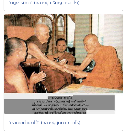
"กฎธรรมดา" (หลวงปู่เหรียญ วรลาโภ)
"เราเคยทำเขาไว้" (หลวงปู่บุดดา ถาวโร)