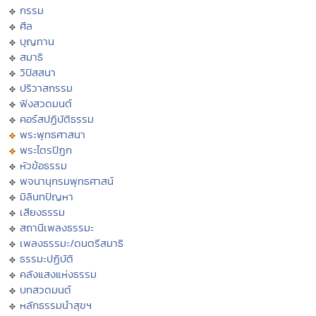
กรรม
ศีล
บุญทาน
สมาธิ
วิปัสสนา
ปริวาสกรรม
ฟังสวดมนต์
คอร์สปฏิบัติธรรม
พระพุทธศาสนา
พระไตรปิฏก
หัวข้อธรรม
พจนานุกรมพุทธศาสน์
มิลินทปัญหา
เสียงธรรม
สถานีเพลงธรรมะ
เพลงธรรมะ/ดนตรีสมาธิ
ธรรมะปฏิบัติ
คลังแสงแห่งธรรม
บทสวดมนต์
หลักธรรมนำสุขฯ