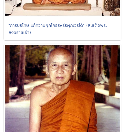
"การขอโทษ แก้ความผูกโกรธหรือผูกเวรได้" (สมเด็จพระ
สังฆราชเจ้า)