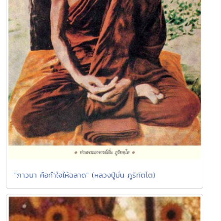
"ภาวนา คือทำใจให้ฉลาด" (หลวงปู่มั่น ภูริทัตโต)