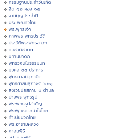
กรรมฐานประจำวันเกิด
ฮีต ๑๒ คอง ๑๔
งานบุญประจำปี
ประเพณีทั่วไทย
พระพุทธเจ้า
ภาพพระพุทธประวัติ
ประวัติพระพุทธสาวก
ทศชาติชาดก
นิทานชาดก
พุทธวจนในธรรมบท
มงคล ๓๘ ประการ
พุทธศาสนสุภาษิต
พุทธศาสนสุภาษิต ๖๒๑
สังเวชนียสถาน ๔ ตำบล
ปางพระพุทธรูป
พระพุทธรูปสำคัญ
พระพุทธศาสนาในไทย
ทำเนียบวัดไทย
พระอารามหลวง
ศาสนพิธี
อุปสมบทพิธี