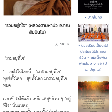
• ปาฏิโมกข์
"รวมอยู่ที่ใจ" (หลวงตามหาบัว ญาณ
สัมปันโน)
วิริยะ12
• บวชเรียนเป็นจะได้
ประโยชน์ไปตลอด
"รวมอยู่ที่ใจ"
ชีวิต - สมเด็จพระ
พุทธโฆษาจารย์ (ป.
อ. ปยุตฺโต)
" .. อะไรในโลกนี้ ..
"มารวมอยู่ที่ใจ"
ทุกข์ทั้งโลก - สุขทั้งโลก มารวมอยู่ที่ใจ
หมด
เวลาชำระได้แล้ว เหลือแต่สุขล้วน ๆ
"อยู่
ที่ใจ"
นั่นแหละ