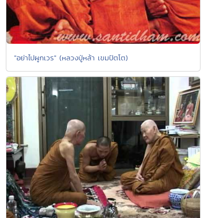
"อย่าไปผูกเวร" (หลวงปู่หล้า เขมปัตโต)