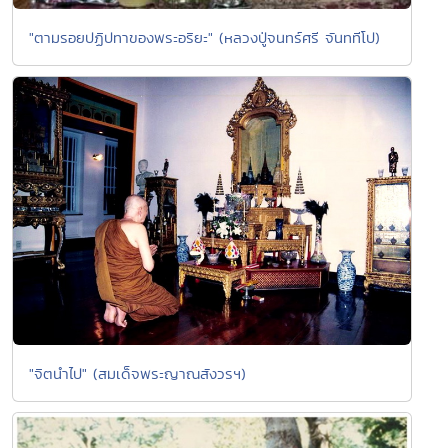
"ตามรอยปฏิปทาของพระอริยะ" (หลวงปู่จนทร์ศรี จันททีโป)
"จิตนำไป" (สมเด็จพระญาณสังวรฯ)