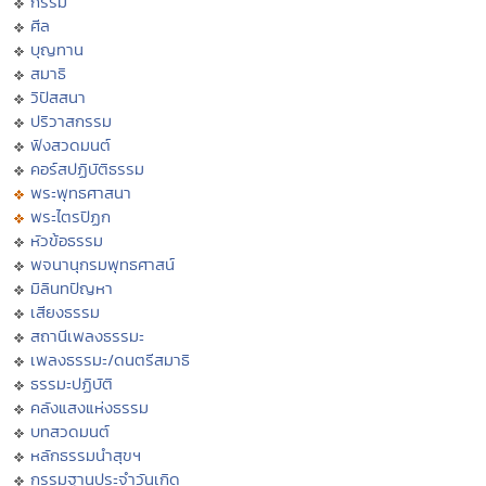
กรรม
ศีล
บุญทาน
สมาธิ
วิปัสสนา
ปริวาสกรรม
ฟังสวดมนต์
คอร์สปฏิบัติธรรม
พระพุทธศาสนา
พระไตรปิฏก
หัวข้อธรรม
พจนานุกรมพุทธศาสน์
มิลินทปัญหา
เสียงธรรม
สถานีเพลงธรรมะ
เพลงธรรมะ/ดนตรีสมาธิ
ธรรมะปฏิบัติ
คลังแสงแห่งธรรม
บทสวดมนต์
หลักธรรมนำสุขฯ
กรรมฐานประจำวันเกิด