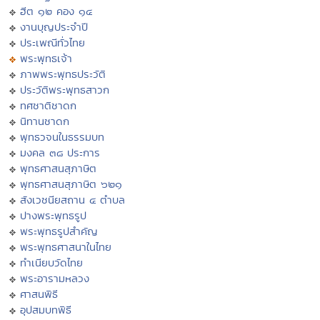
ฮีต ๑๒ คอง ๑๔
งานบุญประจำปี
ประเพณีทั่วไทย
พระพุทธเจ้า
ภาพพระพุทธประวัติ
ประวัติพระพุทธสาวก
ทศชาติชาดก
นิทานชาดก
พุทธวจนในธรรมบท
มงคล ๓๘ ประการ
พุทธศาสนสุภาษิต
พุทธศาสนสุภาษิต ๖๒๑
สังเวชนียสถาน ๔ ตำบล
ปางพระพุทธรูป
พระพุทธรูปสำคัญ
พระพุทธศาสนาในไทย
ทำเนียบวัดไทย
พระอารามหลวง
ศาสนพิธี
อุปสมบทพิธี