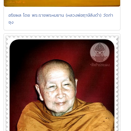
อริยผล โดย พระราชพรหมยาน (หลวงพ่อฤาษีลิงดำ) วัดท่า
ซุง