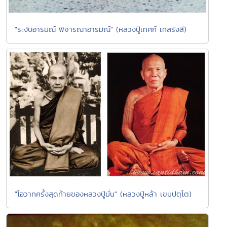
"ระงับอารมณ์ พิจารณาอารมณ์" (หลวงปู่เทศก์ เทสรังสี)
"โอวาทครั้งสุดท้ายของหลวงปู่มั่น" (หลวงปู่หล้า เขมปตฺโต)