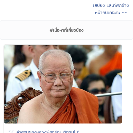
เสบียง และที่พักข้าง
หน้ากันเถอะค่ะ -:-
#เนื้อหาที่เกี่ยวข้อง
"10 คำสอนของหลวงพ่อจรัญ ฐิตธมฺโม"