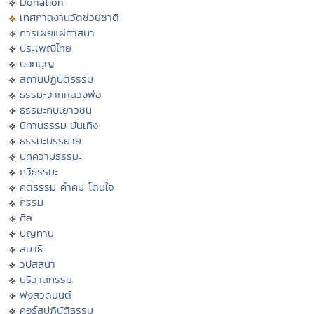
Donation
เทศกาลงานวัดช่วยชาติ
การเผยแผ่ศาสนา
ประเพณีไทย
บอกบุญ
สถานปฏิบัติธรรม
ธรรมะจากหลวงพ่อ
ธรรมะกับเยาวชน
นิทานธรรมะบันเทิง
ธรรมะบรรยาย
บทความธรรมะ
กวีธรรมะ
คติธรรม คำคม โดนใจ
กรรม
ศีล
บุญทาน
สมาธิ
วิปัสสนา
ปริวาสกรรม
ฟังสวดมนต์
คอร์สปฏิบัติธรรม