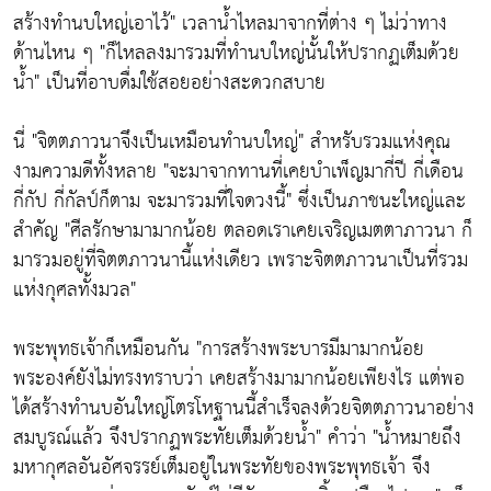
สร้างทำนบใหญ่เอาไว้"
เวลาน้ำไหลมาจากที่ต่าง ๆ ไม่ว่าทาง
ด้านไหน ๆ
"ก็ไหลลงมารวมที่ทำนบใหญ่นั้นให้ปรากฏเต็มด้วย
น้ำ"
เป็นที่อาบดื่มใช้สอยอย่างสะดวกสบาย
นี่
"จิตตภาวนาจึงเป็นเหมือนทำนบใหญ่"
สำหรับรวมแห่งคุณ
งามความดีทั้งหลาย
"จะมาจากทานที่เคยบำเพ็ญมากี่ปี กี่เดือน
กี่กัป กี่กัลป์ก็ตาม จะมารวมที่ใจดวงนี้"
ซึ่งเป็นภาชนะใหญ่และ
สำคัญ
"ศีลรักษามามากน้อย ตลอดเราเคยเจริญเมตตาภาวนา ก็
มารวมอยู่ที่จิตตภาวนานี้แห่งเดียว เพราะจิตตภาวนาเป็นที่รวม
แห่งกุศลทั้งมวล"
พระพุทธเจ้าก็เหมือนกัน
"การสร้างพระบารมีมามากน้อย
พระองค์ยังไม่ทรงทราบว่า เคยสร้างมามากน้อยเพียงไร แต่พอ
ได้สร้างทำนบอันใหญ่โตรโหฐานนี้สำเร็จลงด้วยจิตตภาวนาอย่าง
สมบูรณ์แล้ว จึงปรากฏพระทัยเต็มด้วยน้ำ"
คำว่า
"น้ำหมายถึง
มหากุศลอันอัศจรรย์เต็มอยู่ในพระทัยของพระพุทธเจ้า จึง