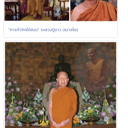
"การทำจิตให้สงบ" (หลวงปู่ขาว อนาลโย)