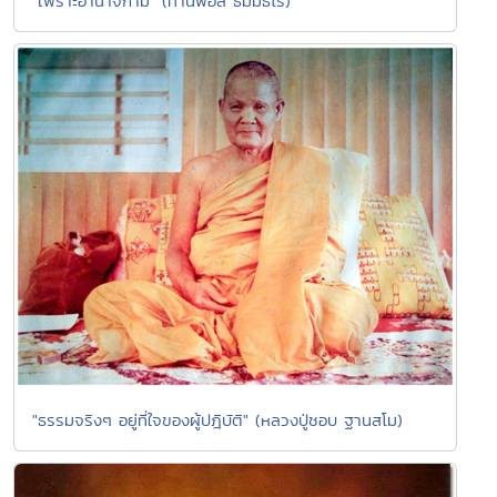
"เพราะอำนาจกาม" (ท่านพ่อลี ธัมมธโร)
"ธรรมจริงๆ อยู่ที่ใจของผู้ปฎิบัติ" (หลวงปู่ชอบ ฐานสโม)