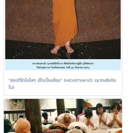
"สมบัติใดในโลก มีใจเป็นเยี่ยม" (หลวงตามหาบัว ญาณสัมปัน
โน)