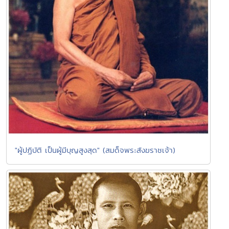
"ผู้ปฏิบัติ เป็นผู้มีบุญสูงสุด" (สมด็จพระสังฆราชเจ้า)