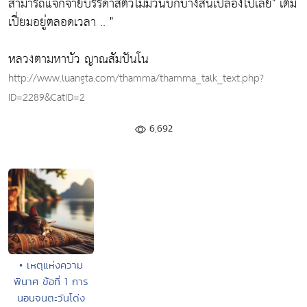
สามารถแจกจ่ายบรรดาสัตว์ไม่มีวันบกบางสิ้นเปลืองไปเลย"
เต็ม
เปี่ยมอยู่ตลอดเวลา .. "
หลวงตามหาบัว ญาณสัมปันโน
http://www.luangta.com/thamma/thamma_talk_text.php?
ID=2289&CatID=2
6,692
• เหตุแห่งความ
พินาศ ข้อที่ 1 การ
นอนจนตะวันโด่ง