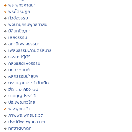
พระพุทธศาสนา
พระไตรปิฏก
หัวข้อธรรม
พจนานุกรมพุทธศาสน์
มิลินทปัญหา
เสียงธรรม
สถานีเพลงธรรมะ
เพลงธรรมะ/ดนตรีสมาธิ
ธรรมะปฏิบัติ
คลังแสงแห่งธรรม
บทสวดมนต์
หลักธรรมนำสุขฯ
กรรมฐานประจำวันเกิด
ฮีต ๑๒ คอง ๑๔
งานบุญประจำปี
ประเพณีทั่วไทย
พระพุทธเจ้า
ภาพพระพุทธประวัติ
ประวัติพระพุทธสาวก
ทศชาติชาดก