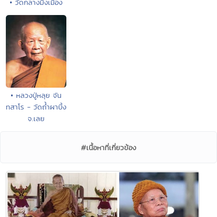
• วัดกลางมิ่งเมือง
• หลวงปู่หลุย จัน
ทสาโร - วัดถ้ำผาบิ้ง
จ.เลย
#เนื้อหาที่เกี่ยวข้อง