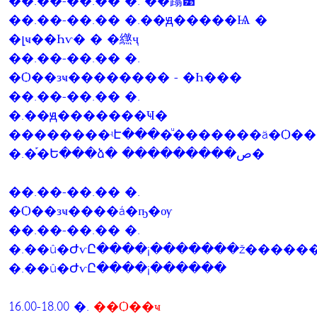
��.��-��.�� �. ��蹹͹
��.��-��.�� �.��ԭ�����Ѩ �
�լҹ��Һѵ� � �繺ҷ
��.��-��.�� �.
�Ѻ��зҹ�������� - �Һ���
��.��-��.�� �.
�.��ԭ�������Ҹ�
��������ʵԷ����ͧ�������ä�Ѻ��
�.�֡�Ե���ձ� ���������ص�
��.��-��.�� �.
�Ѻ��зҹ����á�ҧ�ѹ
��.��-��.�� �.
�.��û�ԺѵԸ����¡�������ž�����
�.��û�ԺѵԸ����¡������
16.00-18.00 �.
��Ѻ��ҹ