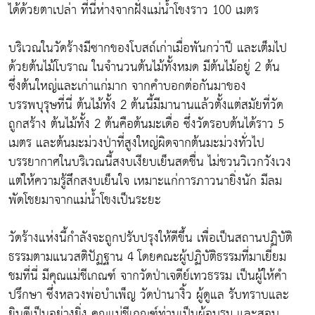
ได้ด้วยตาเปล่า ที่นี่ห่างจากฝั่งแม่น้ำโขงราว 100 เมตร
บริเวณในวัดร้างมีซากของโบสถ์เก่าเมื่อพันกว่าปี และเต็มไป
ด้วยต้นไม้โบราณ ในจำนวนต้นไม้ทั้งหมด มีต้นไม้อยู่ 2 ต้น
ซึ่งต้นใหญ่และเก่าแก่มาก จากคำบอกต่อกันมาของ
บรรพบุรุษที่นี่ ต้นไม้ทั้ง 2 ต้นนี้มีมานานแล้วตั้งแต่สมัยที่วัด
ถูกสร้าง ต้นไม้ทั้ง 2 ต้นคือต้นมะเดื่อ ซึ่งวัดรอบต้นได้ราว 5
เมตร และต้นมะม่วงป่าที่สูงใหญ่ผิดจากต้นมะม่วงทั่วไป
บรรยากาศในบริเวณนี้สงบเงียบเย็นสดชื่น ไม่ชวนวิเวกวังเวง
แต่ให้ความรู้สึกสงบเย็นใจ เหมาะแก่การภาวนายิ่งนัก มีลม
พัดโชยมาจากแม่น้ำโขงเป็นระยะ
วัดร้างแห่งนี้กำลังจะถูกปรับปรุงให้ดีขึ้น เพื่อเป็นสถานปฏิบัติ
ธรรมตามแนวสติปัฏฐาน 4 โดยคณะผู้ปฏิบัติธรรมที่มาเยี่ยม
ชมที่นี่ มีคุณแม่ชีเกณฑ์ จากวัดป่าเจดีย์เทวธรรม เป็นผู้ให้คำ
ปรึกษา ซึ่งหลวงพ่อบำเพ็ญ วัดป่านางิ้ว ผู้ดูแล รับทราบและ
ยินดีเป็นอย่างยิ่ง คุณแม่ชีเกณฑ์ท่านเป็นผู้อบรม และสอบ