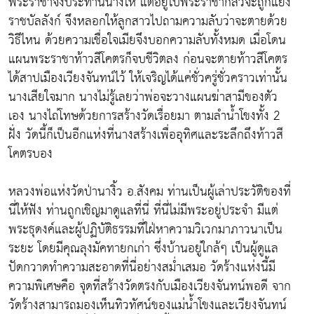
พระราชาจึงประทานนางให้ แต่อยู่ไปพระราชากลัวจะถูกแย่ง
ราชบัลลังก์ จึงหลอกให้ลูกสาวไปถามความลับว่าจะตายด้วย
วิธีไหน ด้วยความเชื่อใจเมียจึงบอกความลับทั้งหมด เมื่อโดน
แผนพระราชาท้าวสีโคตรก็จบชีวิตลง ก่อนจะตายท้าวสีโคตร
ได้สาปเมืองเวียงจันทน์ไว้ ให้เจริญได้แค่ชั่วครู่ชั่วคราวเท่านั้น
นางเสียใจมาก นางไม่รู้เลยว่าพ่อจะวางแผนฆ่าสามีของตัว
เอง นางไถ่โทษด้วยการสร้างวัดเรื่อยมา ตามลำน้ำโขงทั้ง 2
ฝั่ง วัดนี้ก็เป็นอีกแห่งที่นางสร้างเพื่ออุทิศและระลึกถึงท้าวสี
โคตรบอง
หลวงพ่อแห่งวัดป่านางิ้ว อ.สังคม ท่านเป็นผู้เล่าประวัติของที่
นี่ให้ฟัง ท่านถูกเชิญมาดูแลที่นี่ ที่นี่ไม่มีพระอยู่ประจำ มีแต่
พระธุดงค์และผู้ปฏิบัติธรรมที่ใฝ่หาความวิเวกมาภาวนาเป็น
ระยะ โดยมีคุณลุงมัคทายกเก่า ซึ่งบ้านอยู่ใกล้ๆ เป็นผู้ดูแล
ปัดกวาดทำความสะอาดที่นี่อย่างสม่ำเสมอ วัดร้างแห่งนี้มี
ความพิเศษคือ จุดที่สร้างวัดตรงกับเมืองเวียงจันทน์พอดี จาก
วัดร้างสามารถมองเห็นทิวทัศน์ของแม่น้ำโขงและเวียงจันทน์