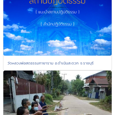
วัดหลวงพ่อสดธรรมกายาราม อ.ดำเนินสะดวก จ.ราชบุรี