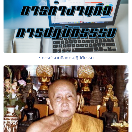
• การทำงานคือการปฺฏิบัติธรรม