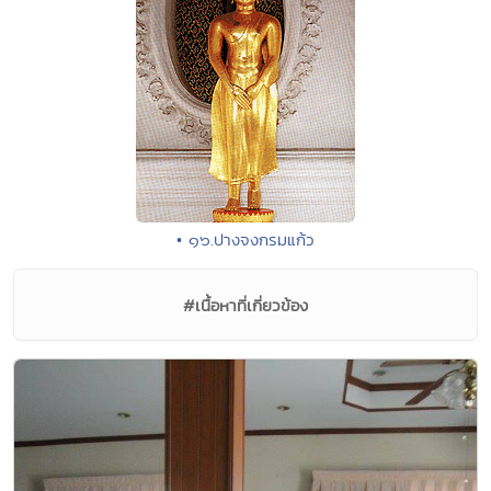
• ๑๖.ปางจงกรมแก้ว
#เนื้อหาที่เกี่ยวข้อง