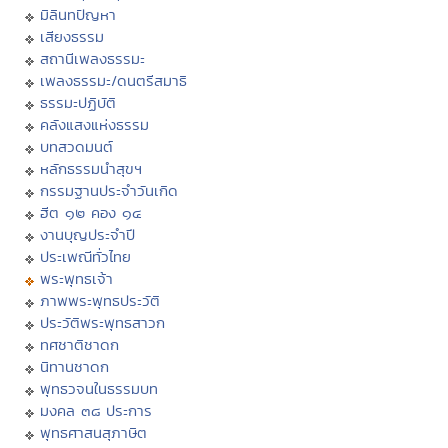
มิลินทปัญหา
เสียงธรรม
สถานีเพลงธรรมะ
เพลงธรรมะ/ดนตรีสมาธิ
ธรรมะปฏิบัติ
คลังแสงแห่งธรรม
บทสวดมนต์
หลักธรรมนำสุขฯ
กรรมฐานประจำวันเกิด
ฮีต ๑๒ คอง ๑๔
งานบุญประจำปี
ประเพณีทั่วไทย
พระพุทธเจ้า
ภาพพระพุทธประวัติ
ประวัติพระพุทธสาวก
ทศชาติชาดก
นิทานชาดก
พุทธวจนในธรรมบท
มงคล ๓๘ ประการ
พุทธศาสนสุภาษิต