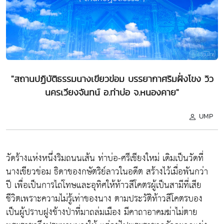
"สถานปฏิบัติธรรมนางเขียวข่อม บรรยากาศริมฝั่งโขง วิว
นครเวียงจันทน์ อ.ท่าบ่อ จ.หนองคาย"
UMP
วัดร้างแห่งหนึ่งริมถนนเส้น ท่าบ่อ-ศรีเชียงใหม่ เดิมเป็นวัดที่
นางเขียวข่อม ธิดาของกษัตริย์ลาวในอดีต สร้างไว้เมื่อพันกว่า
ปี เพื่อเป็นการไถ่โทษและอุทิศให้ท้าวสีโคตรผู้เป็นสามีที่เสีย
ชีวิตเพราะความไม่รู้เท่าของนาง ตามประวัติท้าวสีโคตรบอง
เป็นผู้ปราบฝูงช้างป่าที่มาถล่มเมือง มีคาถาอาคมฆ่าไม่ตาย