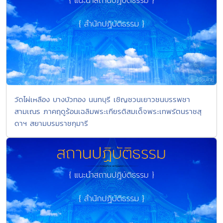
วัดไผ่เหลือง บางบัวทอง นนทบุรี เชิญชวนเยาวชนบรรพชา
สามเณร ภาคฤดูร้อนเฉลิมพระเกียรติสมเด็จพระเทพรัตนราชสุ
ดาฯ สยามบรมราชกุมารี