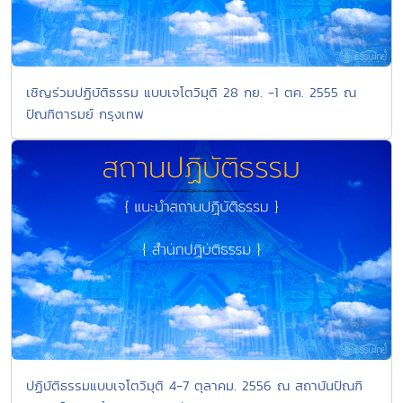
เชิญร่วมปฏิบัติธรรม แบบเจโตวิมุติ 28 กย. -1 ตค. 2555 ณ
ปัณฑิตารมย์ กรุงเทพ
ปฏิบัติธรรมแบบเจโตวิมุติ 4-7 ตุลาคม. 2556 ณ สถาบันปัณฑิ