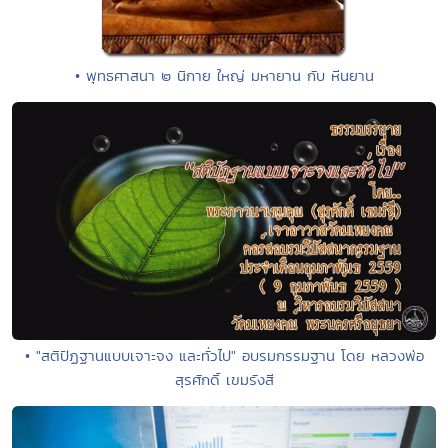
• พุทธศาสนา ๒ นิกาย ใหญ่ มหายาน กับ หีนยาน
• "สติปัฏฐานแบบเจาะจง และทั่วไป" อบรมกรรมฐาน โดย หลวงพ่อ
สุรศักดิ์ เขมรังสี