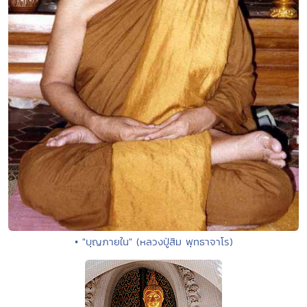
• "บุญภายใน" (หลวงปู่สิม พุทธาจาโร)