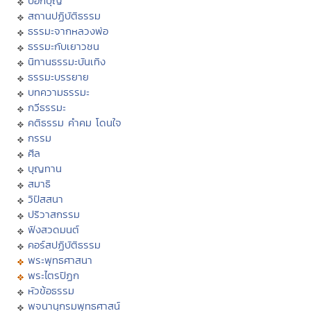
บอกบุญ
สถานปฏิบัติธรรม
ธรรมะจากหลวงพ่อ
ธรรมะกับเยาวชน
นิทานธรรมะบันเทิง
ธรรมะบรรยาย
บทความธรรมะ
กวีธรรมะ
คติธรรม คำคม โดนใจ
กรรม
ศีล
บุญทาน
สมาธิ
วิปัสสนา
ปริวาสกรรม
ฟังสวดมนต์
คอร์สปฏิบัติธรรม
พระพุทธศาสนา
พระไตรปิฏก
หัวข้อธรรม
พจนานุกรมพุทธศาสน์