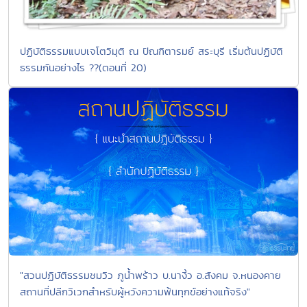
ปฏิบัติธรรมแบบเจโตวิมุติ ณ ปัณฑิตารมย์ สระบุรี เริ่มต้นปฏิบัติ
ธรรมกันอย่างไร ??(ตอนที่ 20)
"สวนปฏิบัติธรรมชมวิว ภูน้ำพร้าว บ.นางิ้ว อ.สังคม จ.หนองคาย
สถานที่ปลีกวิเวกสำหรับผู้หวังความพ้นทุกข์อย่างแท้จริง"