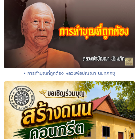
• การทำบุญที่ถูกต้อง หลวงพ่อปัญญา นันทภิกขุ