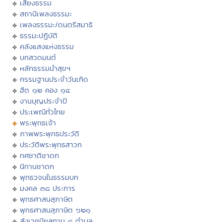
เสียงธรรม
สถานีเพลงธรรมะ
เพลงธรรมะ/ดนตรีสมาธิ
ธรรมะปฏิบัติ
คลังแสงแห่งธรรม
บทสวดมนต์
หลักธรรมนำสุขฯ
กรรมฐานประจำวันเกิด
ฮีต ๑๒ คอง ๑๔
งานบุญประจำปี
ประเพณีทั่วไทย
พระพุทธเจ้า
ภาพพระพุทธประวัติ
ประวัติพระพุทธสาวก
ทศชาติชาดก
นิทานชาดก
พุทธวจนในธรรมบท
มงคล ๓๘ ประการ
พุทธศาสนสุภาษิต
พุทธศาสนสุภาษิต ๖๒๑
สังเวชนียสถาน ๔ ตำบล