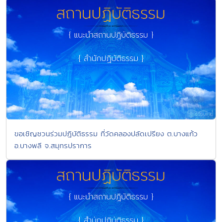
ขอเชิญชวนร่วมปฎิบัติธรรม ที่วัดคลองปลัดเปรียง ต.บางแก้ว
อ.บางพลี จ.สมุทรปราการ