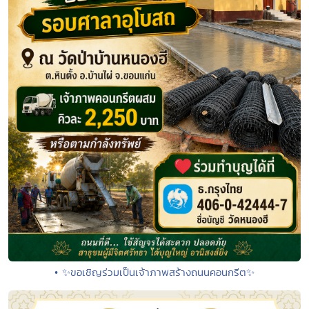
• ✨ขอเชิญร่วมเป็นเจ้าภาพสร้างถนนคอนกรีต✨