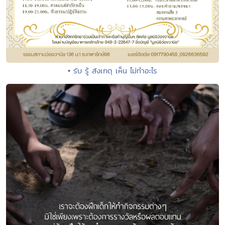
• รับ รู้ สังเกตุ เห็น ไม่ทำอะไร