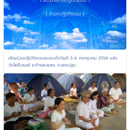
เชิญร่วมปฏิบัติธรรมแบบเจโตวิมุติ 3-6 กรกฎาคม 2558 หลัง
วัดไผ่รื่นรมย์ อ.กำแพงแสน จ.นครปฐม