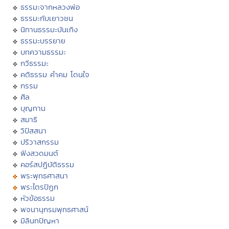
ธรรมะจากหลวงพ่อ
ธรรมะกับเยาวชน
นิทานธรรมะบันเทิง
ธรรมะบรรยาย
บทความธรรมะ
กวีธรรมะ
คติธรรม คำคม โดนใจ
กรรม
ศีล
บุญทาน
สมาธิ
วิปัสสนา
ปริวาสกรรม
ฟังสวดมนต์
คอร์สปฏิบัติธรรม
พระพุทธศาสนา
พระไตรปิฏก
หัวข้อธรรม
พจนานุกรมพุทธศาสน์
มิลินทปัญหา