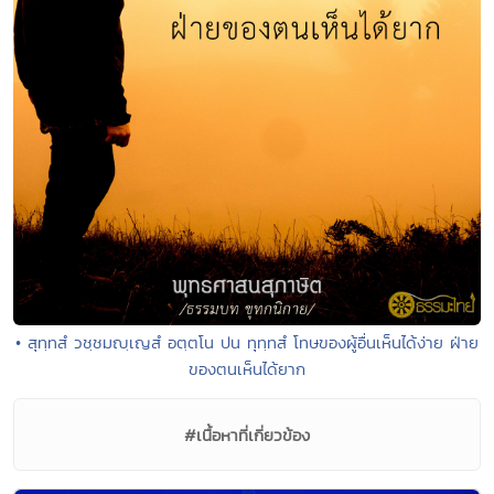
• สุทฺทสํ วชฺชมญฺเญสํ อตฺตโน ปน ทุทฺทสํ โทษของผู้อื่นเห็นได้ง่าย ฝ่าย
ของตนเห็นได้ยาก
#เนื้อหาที่เกี่ยวข้อง