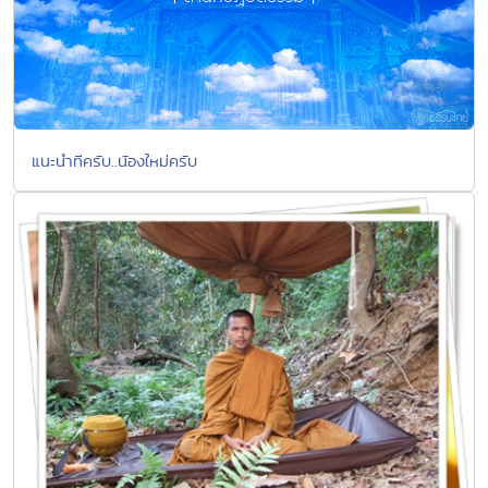
แนะนำทีครับ..นัองใหม่ครับ