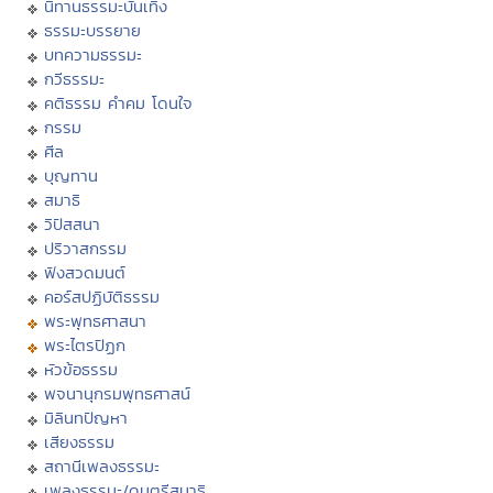
นิทานธรรมะบันเทิง
ธรรมะบรรยาย
บทความธรรมะ
กวีธรรมะ
คติธรรม คำคม โดนใจ
กรรม
ศีล
บุญทาน
สมาธิ
วิปัสสนา
ปริวาสกรรม
ฟังสวดมนต์
คอร์สปฏิบัติธรรม
พระพุทธศาสนา
พระไตรปิฏก
หัวข้อธรรม
พจนานุกรมพุทธศาสน์
มิลินทปัญหา
เสียงธรรม
สถานีเพลงธรรมะ
เพลงธรรมะ/ดนตรีสมาธิ