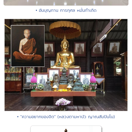
• อันบุญทาน การกุศล หมั่นทำเถิด
• "ความอยากของจิต" (หลวงตามหาบัว ญาณสัมปันโน)