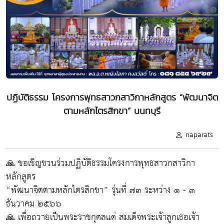
ปฏิบัติธรรม โครงการพุทธสาวกสาวิกาหลักสูตร “พัฒนาจิต
ตามหลักไตรสิกขา” นนทบุรี
naparats
🙏 ขอเชิญชวนร่วมปฏิบัติธรรมโครงการพุทธสาวกสาวิกา
หลักสูตร
“พัฒนาจิตตามหลักไตรสิกขา” รุ่นที่ ๗๓ ระหว่าง ๑ - ๓
ธันวาคม ๒๕๖๖
🙏 เพื่อถวายเป็นพระราชกุศลแด่ สมเด็จพระเจ้าลูกเธอเจ้า