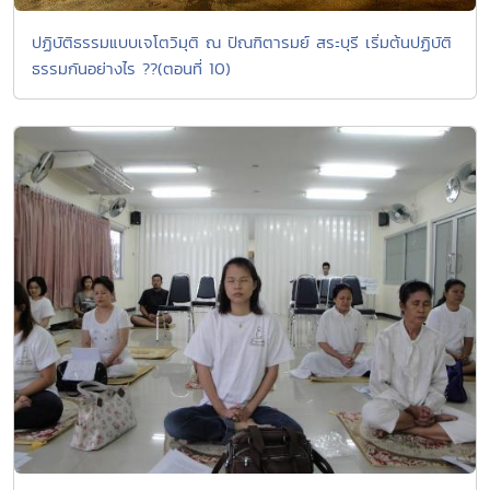
ปฏิบัติธรรมแบบเจโตวิมุติ ณ ปัณฑิตารมย์ สระบุรี เริ่มต้นปฏิบัติ
ธรรมกันอย่างไร ??(ตอนที่ 10)