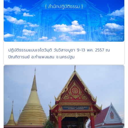
ปฏิบัติธรรมแบบเจโตวิมุติ วันวิสาขบูชา 9-13 พค. 2557 ณ
ปัณฑิตารมย์ อ.กำแพงแสน จ.นครปฐม