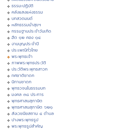
ธรรมะปฏิบัติ
คลังแสงแห่งธรรม
บทสวดมนต์
หลักธรรมนำสุขฯ
กรรมฐานประจำวันเกิด
ฮีต ๑๒ คอง ๑๔
งานบุญประจำปี
ประเพณีทั่วไทย
พระพุทธเจ้า
ภาพพระพุทธประวัติ
ประวัติพระพุทธสาวก
ทศชาติชาดก
นิทานชาดก
พุทธวจนในธรรมบท
มงคล ๓๘ ประการ
พุทธศาสนสุภาษิต
พุทธศาสนสุภาษิต ๖๒๑
สังเวชนียสถาน ๔ ตำบล
ปางพระพุทธรูป
พระพุทธรูปสำคัญ