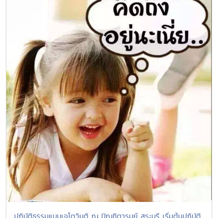
ปฏิบัติธรรมแบบเจโตวิมุติ ณ ปัณฑิตารมย์ สระบุรี เริ่มต้นปฏิบัติ