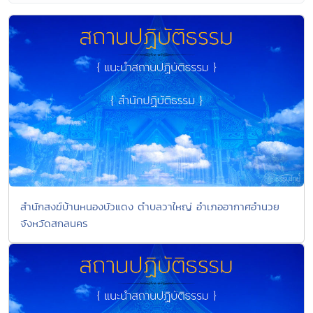
สำนักสงฆ์บ้านหนองบัวแดง ตำบลวาใหญ่ อำเภออากาศอำนวย
จังหวัดสกลนคร