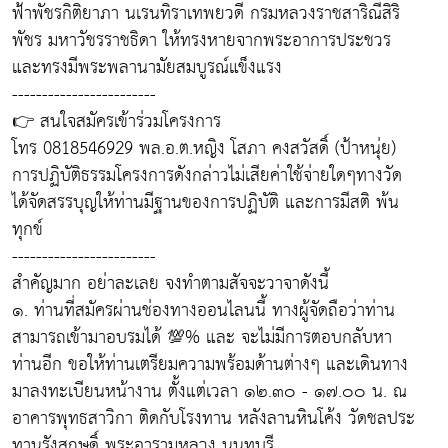
ฟ้าพัชรกิติยาภา นเรนทิราเทพยวดี กรมหลวงราชสาริณีสิริ
พัชร มหาวัชรราชธิดา ให้ทรงหายจากพระอาการประชวร
และทรงมีพระพลานามัยสมบูรณ์แข็งแรง
------------------------
👉 สนใจสมัครเข้าร่วมโครงการ
โทร 0818546929 พล.อ.ต.หญิง โสภา คงสวัสดิ์ (ป้าหนุ่ย)
การปฏิบัติธรรมโครงการดังกล่าวไม่เสียค่าใช้จ่ายใดๆทางวัด
ได้จัดสรรบุญให้ท่านมีฐานของการปฏิบัติ และการมีสติ พ้น
ทุกข์
------------------------
สำคัญมาก อย่าละเลย จงทำตามสัจจะวาจาดังนี้
๑. ท่านที่สมัครผ่านช่องทางออนไลนนี้ ทางผู้จัดถือว่าท่าน
สามารถเข้ามาอบรมได้ 💯% และ จะไม่มีการตอบกลับหา
ท่านอีก ขอให้ท่านเตรียมความพร้อมด้านต่างๆ และเดินทาง
มาลงทะเบียนหน้างาน ตั้งแต่เวลา ๑๒.๓๐ - ๑๗.๐๐ น. ณ
อาคารพุทธสาวิกา ติดกับโรงทาน หลังลานหินโค้ง วัดชลประ
ทานรังสฤษดิ์ พระอารามหลวง นนทบุรี