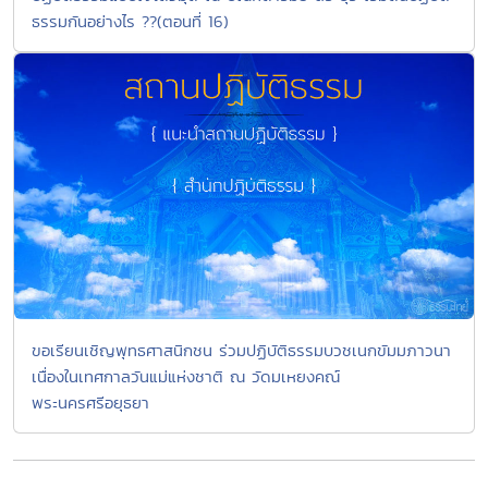
ธรรมกันอย่างไร ??(ตอนที่ 16)
ขอเรียนเชิญพุทธศาสนิกชน ร่วมปฏิบัติธรรมบวชเนกขัมมภาวนา
เนื่องในเทศกาลวันแม่แห่งชาติ ณ วัดมเหยงคณ์
พระนครศรีอยุธยา