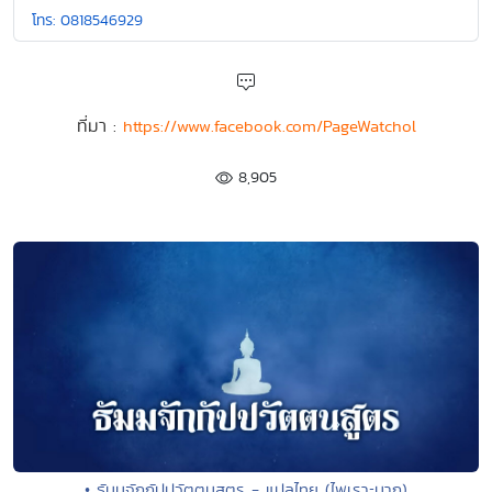
โทร: 0818546929
ที่มา :
https://www.facebook.com/PageWatchol
8,905
• ธัมมจักกัปปวัตตนสูตร - แปลไทย (ไพเราะมาก)