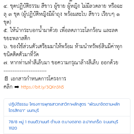
๔. ชุดปฏิบัติธรรม สีขาว ผู้ชาย ผู้หญิง ไม่มีลวดลาย หรือฉะ
ลุ ๓ ชุด (ผู้ปฏิบัติหญิงมีผ้าถุง พร้อมสะไบ สีขาว เรียบๆ ๑
ชุด)
๕. ให้นำกระบอกน้ำมาด้วย เพื่อลดภาวะโลกร้อน และลด
ขยะพลาสติก
๖. ของใช้ส่วนตัวเตรียมมาให้พร้อม ห้ามนำทรัพย์สินมีค่าทุก
ชนิดติดตัวมาที่วัด
๗. หากท่านทำสีเล็บมา ขอความกรุณาล้างสีเล็บ ออกด้วย
------------------------
📄 เอกสารกำหนดการโครงการ
คลิก ➡️
https://bit.ly/3QKn3N5
ปฏิบัติธรรม โครงการพุทธสาวกสาวิกาหลักสูตร “พัฒนาจิตตามหลัก
ไตรสิกขา” นนทบุรี
78/8 หมู่ 1 ถนนติวานนท์ ตำบล ต.บางตลาด อ.ปากเกร็ด จ.นนทบุรี
11120