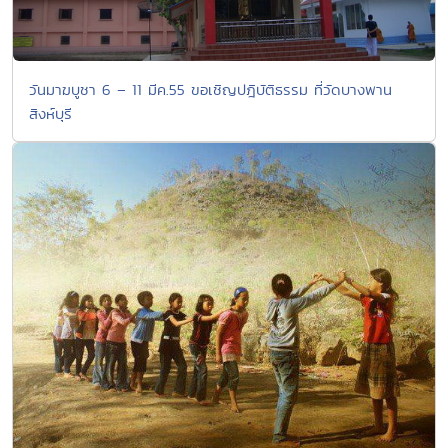
วันมาฆบูชา 6 – 11 มีค.55 ขอเชิญปฎิบัติธรรม ที่วัดบางพาน
สิงห์บุรี