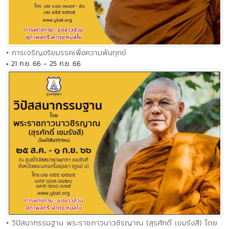
• การเจริญอริยมรรคเพื่อความพ้นทุกข์
• 21 ก.ย. 66 - 25 ก.ย. 66
• วิปัสนากรรมฐาน พระราชภาวนาวชิรญาณ (สุรศักดิ์ เขมรังสี) โดย