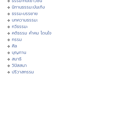
ธรรมะกับเยาวชน
นิทานธรรมะบันเทิง
ธรรมะบรรยาย
บทความธรรมะ
กวีธรรมะ
คติธรรม คำคม โดนใจ
กรรม
ศีล
บุญทาน
สมาธิ
วิปัสสนา
ปริวาสกรรม
ฟังสวดมนต์
คอร์สปฏิบัติธรรม
พระพุทธศาสนา
พระไตรปิฏก
หัวข้อธรรม
พจนานุกรมพุทธศาสน์
มิลินทปัญหา
เสียงธรรม
สถานีเพลงธรรมะ