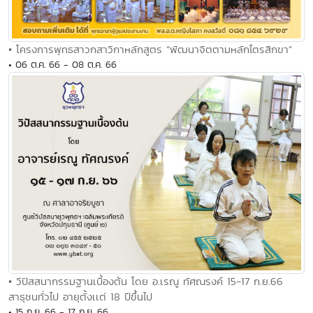
• โครงการพุทธสาวกสาวิกาหลักสูตร “พัฒนาจิตตามหลักไตรสิกขา”
• 06 ต.ค. 66 - 08 ต.ค. 66
• วิปัสสนากรรมฐานเบื้องต้น โดย อ.เรณู ทัศณรงค์ 15-17 ก.ย.66
สาธุชนทั่วไป อายุตั้งเเต่ 18 ปีขึ้นไป
• 15 ก.ย. 66 - 17 ก.ย. 66