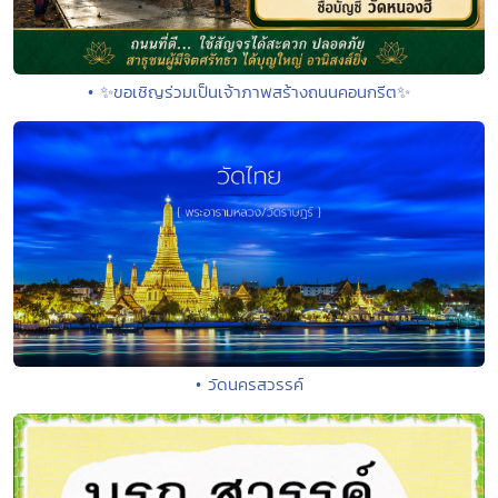
• ✨ขอเชิญร่วมเป็นเจ้าภาพสร้างถนนคอนกรีต✨
• วัดนครสวรรค์