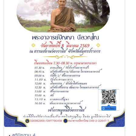
สติปัฏฐาน 4
•