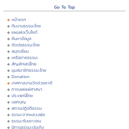
Go To Top
หน้าแรก
ทีมงานธรรมะไทย
แผนผังเว็บไซต์
ค้นหาข้อมูล
ติดต่อธรรมะไทย
สมุดเยี่ยม
เครือข่ายธรรมะ
สัญลักษณ์ไทย
มุมสมาชิกธรรมะไทย
Donation
เทศกาลงานวัดช่วยชาติ
การเผยแผ่ศาสนา
ประเพณีไทย
บอกบุญ
สถานปฏิบัติธรรม
ธรรมะจากหลวงพ่อ
ธรรมะกับเยาวชน
นิทานธรรมะบันเทิง