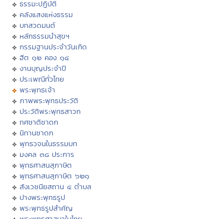
ธรรมะปฏิบัติ
คลังแสงแห่งธรรม
บทสวดมนต์
หลักธรรมนำสุขฯ
กรรมฐานประจำวันเกิด
ฮีต ๑๒ คอง ๑๔
งานบุญประจำปี
ประเพณีทั่วไทย
พระพุทธเจ้า
ภาพพระพุทธประวัติ
ประวัติพระพุทธสาวก
ทศชาติชาดก
นิทานชาดก
พุทธวจนในธรรมบท
มงคล ๓๘ ประการ
พุทธศาสนสุภาษิต
พุทธศาสนสุภาษิต ๖๒๑
สังเวชนียสถาน ๔ ตำบล
ปางพระพุทธรูป
พระพุทธรูปสำคัญ
พระพุทธศาสนาในไทย