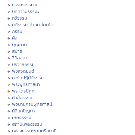
ธรรมะบรรยาย
บทความธรรมะ
กวีธรรมะ
คติธรรม คำคม โดนใจ
กรรม
ศีล
บุญทาน
สมาธิ
วิปัสสนา
ปริวาสกรรม
ฟังสวดมนต์
คอร์สปฏิบัติธรรม
พระพุทธศาสนา
พระไตรปิฏก
หัวข้อธรรม
พจนานุกรมพุทธศาสน์
มิลินทปัญหา
เสียงธรรม
สถานีเพลงธรรมะ
เพลงธรรมะ/ดนตรีสมาธิ