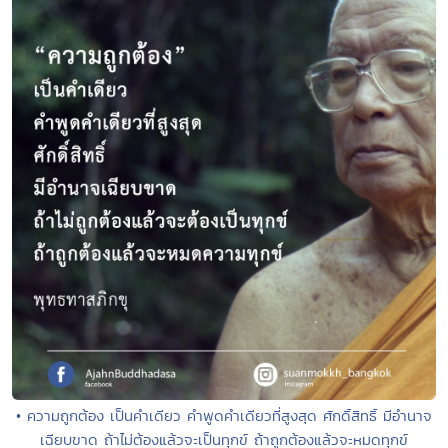
• ความถูกต้อง เป็นคำเดียว คำพูดคำเดียวที่สูงสุด ศักดิ์สิทธิ์ มีอำนาจ
เฉียบขาด ถ้าไม่ต้องแล้วจะเป็นทุกข์ ถ้าถูกต้องแล้วจะหมดทุกข์