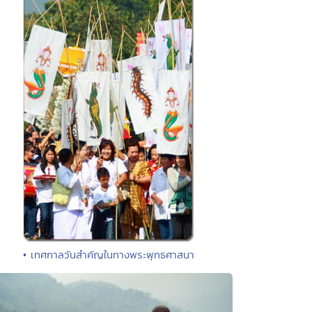
• เทศกาลวันสำคัญในทางพระพุทธศาสนา