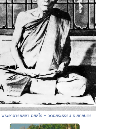
• พระอาจารย์สีลา อิสสโร - วัดอิสระธรรม จ.สกลนคร