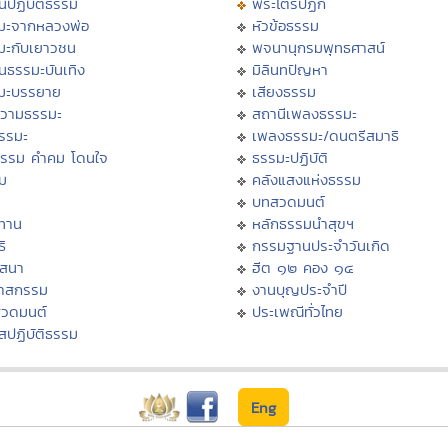
นปฏิบัติธรรม
พระไตรปิฏก
มะจากหลวงพ่อ
หัวข้อธรรม
มะกับเยาวชน
พจนานุกรมพุทธศาสน์
นธรรมะบันเทิง
มิลินทปัญหา
มะบรรยาย
เสียงธรรม
วามธรรมะ
สถานีเพลงธรรมะ
ธรรมะ
เพลงธรรมะ/ดนตรีสมาธิ
ธรรม คำคม โดนใจ
ธรรมะปฏิบัติ
ม
คลังแสงแห่งธรรม
บทสวดมนต์
ทาน
หลักธรรมนำสุขฯ
ิ
กรรมฐานประจำวันเกิด
สสนา
ฮีต ๑๒ คอง ๑๔
วาสกรรม
งานบุญประจำปี
สวดมนต์
ประเพณีทั่วไทย
สปฏิบัติธรรม
Eng