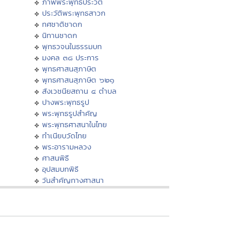
ภาพพระพุทธประวัติ
ประวัติพระพุทธสาวก
ทศชาติชาดก
นิทานชาดก
พุทธวจนในธรรมบท
มงคล ๓๘ ประการ
พุทธศาสนสุภาษิต
พุทธศาสนสุภาษิต ๖๒๑
สังเวชนียสถาน ๔ ตำบล
ปางพระพุทธรูป
พระพุทธรูปสำคัญ
พระพุทธศาสนาในไทย
ทำเนียบวัดไทย
พระอารามหลวง
ศาสนพิธี
อุปสมบทพิธี
วันสำคัญทางศาสนา