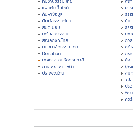
ทีมงานธรรมะไทย
สถา
แผนผังเว็บไซต์
ธรร
ค้นหาข้อมูล
ธรร
ติดต่อธรรมะไทย
นิทา
สมุดเยี่ยม
ธรร
เครือข่ายธรรมะ
บทค
สัญลักษณ์ไทย
กวี
มุมสมาชิกธรรมะไทย
คติ
Donation
กรร
เทศกาลงานวัดช่วยชาติ
ศีล
การเผยแผ่ศาสนา
บุญ
ประเพณีไทย
สมาธ
วิปั
ปริ
ฟัง
คอร์