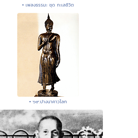
• เพลงธรรมะ ชุด ทะเลชีวิต
• ๖๙.ปางนาคาวโลก