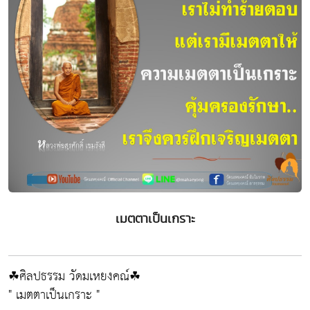
เมตตาเป็นเกราะ
☘ศิลปธรรม วัดมเหยงคณ์☘
" เมตตาเป็นเกราะ "