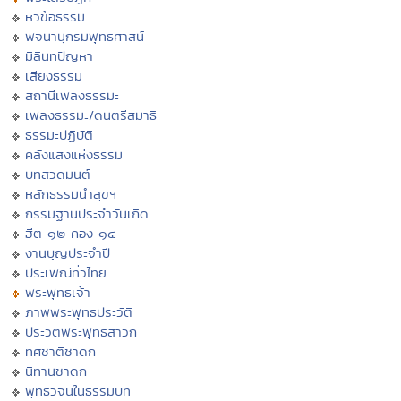
หัวข้อธรรม
พจนานุกรมพุทธศาสน์
มิลินทปัญหา
เสียงธรรม
สถานีเพลงธรรมะ
เพลงธรรมะ/ดนตรีสมาธิ
ธรรมะปฏิบัติ
คลังแสงแห่งธรรม
บทสวดมนต์
หลักธรรมนำสุขฯ
กรรมฐานประจำวันเกิด
ฮีต ๑๒ คอง ๑๔
งานบุญประจำปี
ประเพณีทั่วไทย
พระพุทธเจ้า
ภาพพระพุทธประวัติ
ประวัติพระพุทธสาวก
ทศชาติชาดก
นิทานชาดก
พุทธวจนในธรรมบท