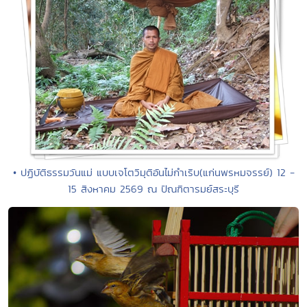
• ปฏิบัติธรรมวันแม่ แบบเจโตวิมุติอันไม่กำเริบ(แก่นพรหมจรรย์) 12 -
15 สิงหาคม 2569 ณ ปัณฑิตารมย์สระบุรี