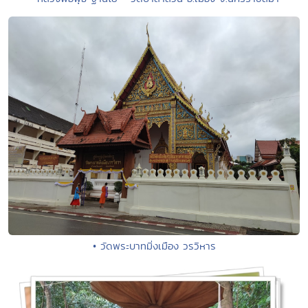
• วัดพระบาทมิ่งเมือง วรวิหาร