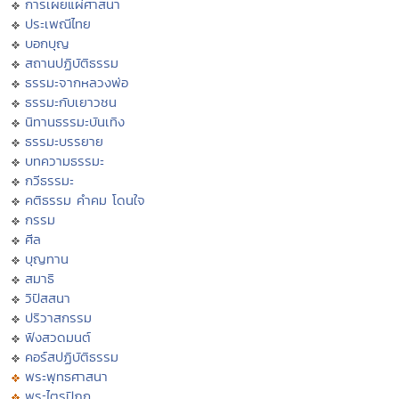
การเผยแผ่ศาสนา
ประเพณีไทย
บอกบุญ
สถานปฏิบัติธรรม
ธรรมะจากหลวงพ่อ
ธรรมะกับเยาวชน
นิทานธรรมะบันเทิง
ธรรมะบรรยาย
บทความธรรมะ
กวีธรรมะ
คติธรรม คำคม โดนใจ
กรรม
ศีล
บุญทาน
สมาธิ
วิปัสสนา
ปริวาสกรรม
ฟังสวดมนต์
คอร์สปฏิบัติธรรม
พระพุทธศาสนา
พระไตรปิฏก