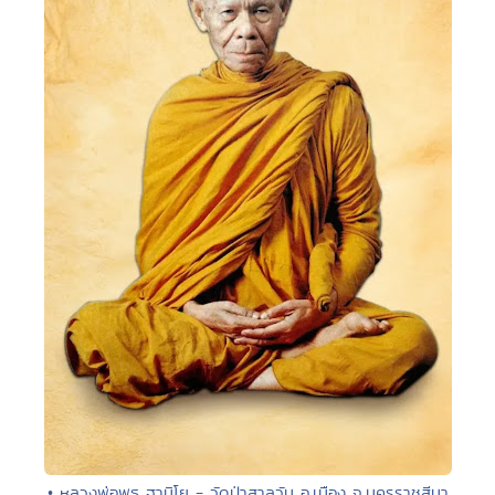
• หลวงพ่อพุธ ฐานิโย - วัดป่าสาลวัน อ.เมือง จ.นครราชสีมา