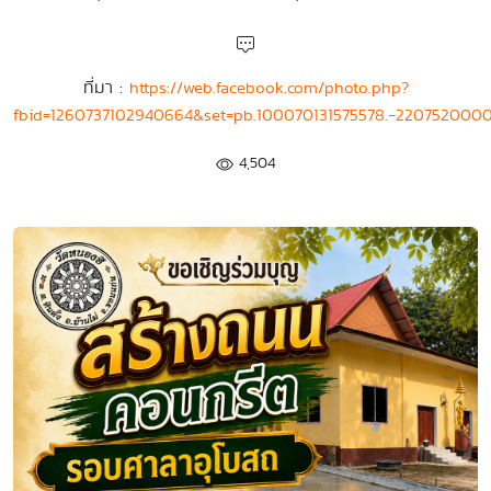
ที่มา :
https://web.facebook.com/photo.php?
fbid=1260737102940664&set=pb.100070131575578.-220752000
4,504