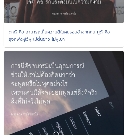
ตาดี คือ สามารถเห็นความดีในคนรอบข้างทุกคน หูดี คือ
รู้จักฟังหูไว้หู ไม่ตื่นข่าว ไม่หูเบา