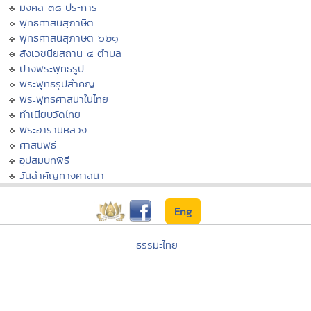
มงคล ๓๘ ประการ
พุทธศาสนสุภาษิต
พุทธศาสนสุภาษิต ๖๒๑
สังเวชนียสถาน ๔ ตำบล
ปางพระพุทธรูป
พระพุทธรูปสำคัญ
พระพุทธศาสนาในไทย
ทำเนียบวัดไทย
พระอารามหลวง
ศาสนพิธี
อุปสมบทพิธี
วันสำคัญทางศาสนา
Eng
ธรรมะไทย