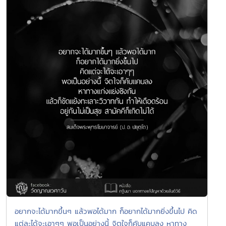
อยากจะได้มากขึ้นๆ แล้วพอได้มาก ก็อยากได้มากยิ่งขึ้นไป คิด
แต่ละได้จะเอาๆๆ พอเป็นอย่างนี้ จิตใจก็คับแคบลง หาทาง