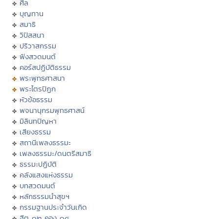
ศีล
บุญทาน
สมาธิ
วิปัสสนา
ปริวาสกรรม
ฟังสวดมนต์
คอร์สปฏิบัติธรรม
พระพุทธศาสนา
พระไตรปิฏก
หัวข้อธรรม
พจนานุกรมพุทธศาสน์
มิลินทปัญหา
เสียงธรรม
สถานีเพลงธรรมะ
เพลงธรรมะ/ดนตรีสมาธิ
ธรรมะปฏิบัติ
คลังแสงแห่งธรรม
บทสวดมนต์
หลักธรรมนำสุขฯ
กรรมฐานประจำวันเกิด
ฮีต ๑๒ คอง ๑๔