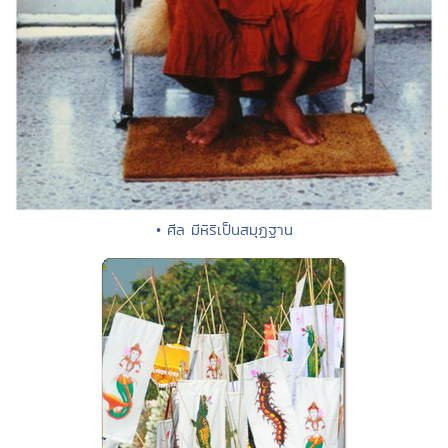
• ศีล มีหิริเป็นสมุฏฐาน