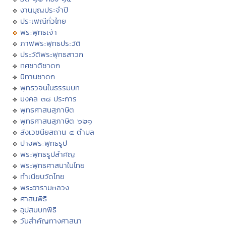
งานบุญประจำปี
ประเพณีทั่วไทย
พระพุทธเจ้า
ภาพพระพุทธประวัติ
ประวัติพระพุทธสาวก
ทศชาติชาดก
นิทานชาดก
พุทธวจนในธรรมบท
มงคล ๓๘ ประการ
พุทธศาสนสุภาษิต
พุทธศาสนสุภาษิต ๖๒๑
สังเวชนียสถาน ๔ ตำบล
ปางพระพุทธรูป
พระพุทธรูปสำคัญ
พระพุทธศาสนาในไทย
ทำเนียบวัดไทย
พระอารามหลวง
ศาสนพิธี
อุปสมบทพิธี
วันสำคัญทางศาสนา