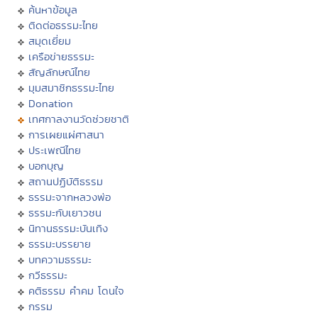
ค้นหาข้อมูล
ติดต่อธรรมะไทย
สมุดเยี่ยม
เครือข่ายธรรมะ
สัญลักษณ์ไทย
มุมสมาชิกธรรมะไทย
Donation
เทศกาลงานวัดช่วยชาติ
การเผยแผ่ศาสนา
ประเพณีไทย
บอกบุญ
สถานปฏิบัติธรรม
ธรรมะจากหลวงพ่อ
ธรรมะกับเยาวชน
นิทานธรรมะบันเทิง
ธรรมะบรรยาย
บทความธรรมะ
กวีธรรมะ
คติธรรม คำคม โดนใจ
กรรม