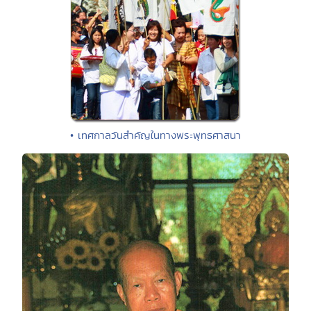
• เทศกาลวันสำคัญในทางพระพุทธศาสนา