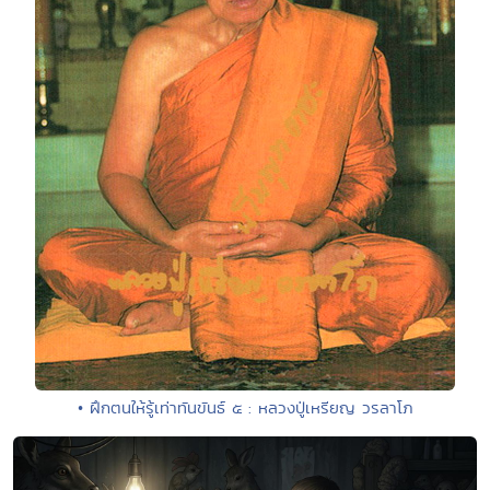
• ฝึกตนให้รู้เท่าทันขันธ์ ๕ : หลวงปู่เหรียญ วรลาโภ