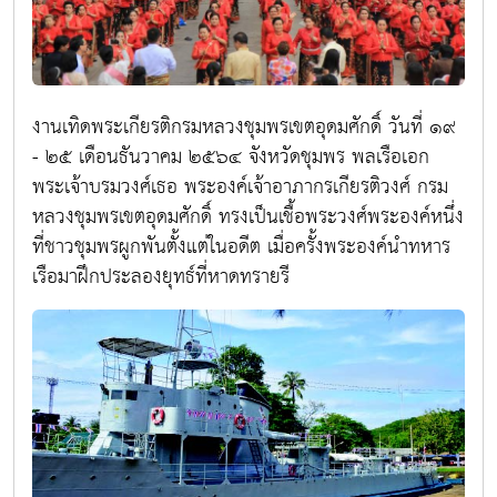
งานเทิดพระเกียรติกรมหลวงชุมพรเขตอุดมศักดิ์ วันที่ ๑๙
- ๒๕ เดือนธันวาคม ๒๕๖๔ จังหวัดชุมพร พลเรือเอก
พระเจ้าบรมวงศ์เธอ พระองค์เจ้าอาภากรเกียรติวงศ์ กรม
หลวงชุมพรเขตอุดมศักดิ์ ทรงเป็นเชื้อพระวงศ์พระองค์หนึ่ง
ที่ชาวชุมพรผูกพันตั้งแต่ในอดีต เมื่อครั้งพระองค์นำทหาร
เรือมาฝึกประลองยุทธ์ที่หาดทรายรี