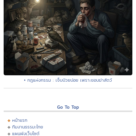
• กฎแห่งกรรม : เจ็บป่วยบ่อย เพราะชอบฆ่าสัตว์
Go To Top
หน้าแรก
ทีมงานธรรมะไทย
แผนผังเว็บไซต์