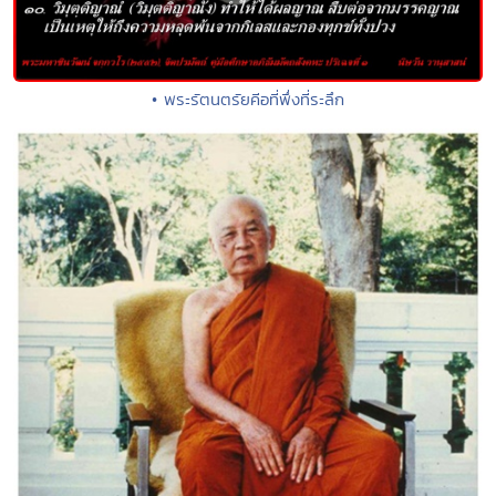
• พระรัตนตรัยคีอที่พึ่งที่ระลึก