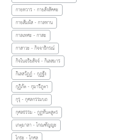
กายทวาร - กายสังสัคคะ
กายสัมผัส - กาลทาน
กาลเทศะ - กาสะ
กาสาวะ - กิจจาธิกรณ์
กิจในอริยสัจจ์ - กิเลสมาร
กิเลสวัฏฏ์ - กุฏฐัง
กุฏิภัต - กุมารีภูตา
กุรุ - กุศลกรรมบถ
กุศลธรรม - กูฏทันตสูตร
เกตุมาลา - โกณฑัญญะ
โกธะ - โกศล