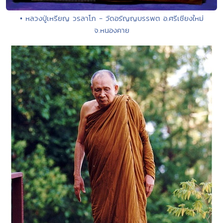
• หลวงปู่เหรียญ วรลาโภ - วัดอรัญญบรรพต อ.ศรีเชียงใหม่
จ.หนองคาย