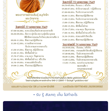
• รับ รู้ สังเกตุ เห็น ไม่ทำอะไร