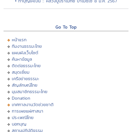
• ทำบุญให้เป็น :: หลวงปู่ปราโมทย์ ปาโมชฺโช 8 ม.ค. 2567
Go To Top
หน้าแรก
ทีมงานธรรมะไทย
แผนผังเว็บไซต์
ค้นหาข้อมูล
ติดต่อธรรมะไทย
สมุดเยี่ยม
เครือข่ายธรรมะ
สัญลักษณ์ไทย
มุมสมาชิกธรรมะไทย
Donation
เทศกาลงานวัดช่วยชาติ
การเผยแผ่ศาสนา
ประเพณีไทย
บอกบุญ
สถานปฏิบัติธรรม