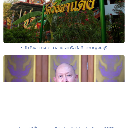
• วัดวังผาแดง ต.นาสวน อ.ศรีสวัสดิ์ จ.กาญจนบุรี