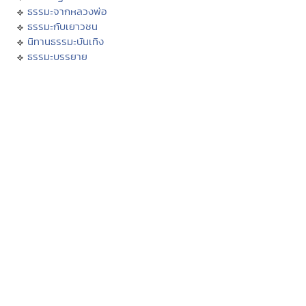
ธรรมะจากหลวงพ่อ
ธรรมะกับเยาวชน
นิทานธรรมะบันเทิง
ธรรมะบรรยาย
บทความธรรมะ
กวีธรรมะ
คติธรรม คำคม โดนใจ
กรรม
ศีล
บุญทาน
สมาธิ
วิปัสสนา
ปริวาสกรรม
ฟังสวดมนต์
คอร์สปฏิบัติธรรม
พระพุทธศาสนา
พระไตรปิฏก
หัวข้อธรรม
พจนานุกรมพุทธศาสน์
มิลินทปัญหา