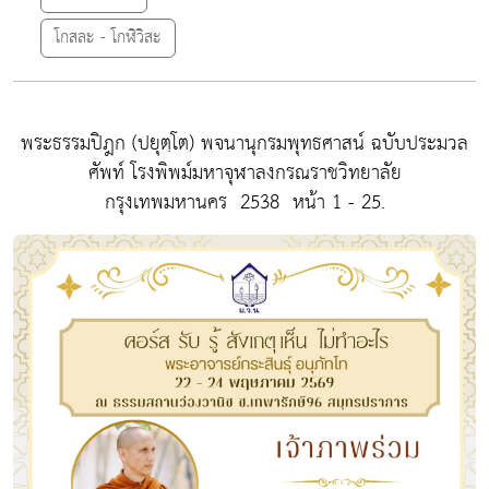
โกสละ - โกฬิวิสะ
พระธรรมปิฎก (ปยุตฺโต)
พจนานุกรมพุทธศาสน์ ฉบับประมวล
ศัพท์
โรงพิพม์มหาจุฬาลงกรณราชวิทยาลัย
กรุงเทพมหานคร 2538 หน้า 1 - 25.