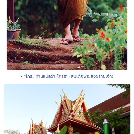
• "โกธะ ท่านแปลว่า โกรธ" (สมเด็จพระสังฆราชเจ้า)