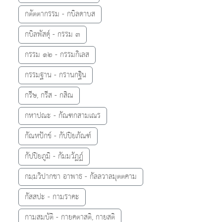
กตัตตากรรม - กบิลดาบส
กบิลพัสดุ์ - กรรม ๓
กรรม ๑๒ - กรรมกิเลส
กรรมฐาน - กรานกฐิน
กรีษ, กรีส - กสิณ
กหาปณะ - กัณฑกสามเณร
กัณหปักข์ - กัปปิยภัณฑ์
กัปปิยภูมิ - กัมมวัฏฏ์
กมฺมวิปากชา อาพาธ - กัลลวาลมุตตคาม
กัสสปะ - กามราคะ
กามสมบัติ - กายคตาสติ, กายสติ