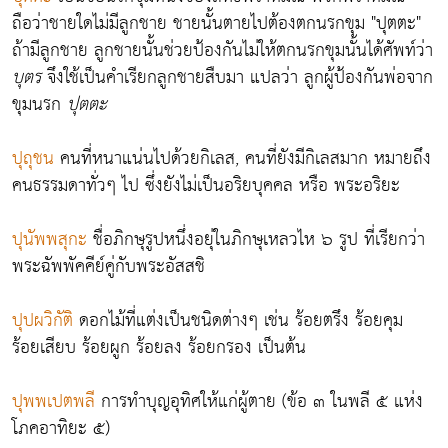
ถือว่าชายใดไม่มีลูกชาย ชายนั้นตายไปต้องตกนรกขุม "ปุตตะ"
ถ้ามีลูกชาย ลูกชายนั้นช่วยป้องกันไม่ให้ตกนรกขุมนั้นได้ศัพท์ว่า
บุตร
จึงใช้เป็นคำเรียกลูกชายสืบมา แปลว่า ลูกผู้ป้องกันพ่อจาก
ขุมนรก
ปุตตะ
ปุถุชน
คนที่หนาแน่นไปด้วยกิเลส, คนที่ยังมีกิเลสมาก หมายถึง
คนธรรมดาทั่วๆ ไป ซึ่งยังไม่เป็นอริยบุคคล หรือ พระอริยะ
ปุนัพพสุกะ
ชื่อภิกษุรูปหนึ่งอยุ่ในภิกษุเหลวไห ๖ รูป ที่เรียกว่า
พระฉัพพัคคีย์คู่กับพระอัสสชิ
ปุปผวิกัติ
ดอกไม้ที่แต่งเป็นชนิดต่างๆ เช่น ร้อยตรึง ร้อยคุม
ร้อยเสียบ ร้อยผูก ร้อยลง ร้อยกรอง เป็นต้น
ปุพพเปตพลี
การทำบุญอุทิศให้แก่ผู้ตาย (ข้อ ๓ ในพลี ๕ แห่ง
โภคอาทิยะ ๕)