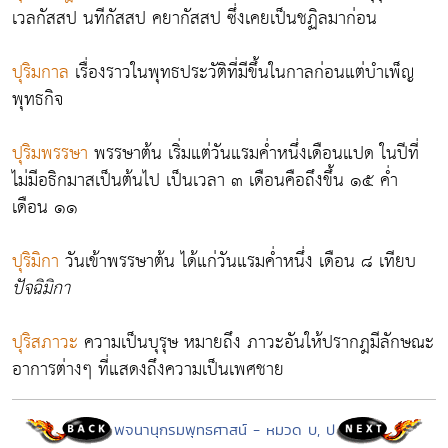
เวลกัสสป นทีกัสสป คยากัสสป ซึ่งเคยเป็นชฏิลมาก่อน
ปุริมกาล
เรื่องราวในพุทธประวัติที่มีขึ้นในกาลก่อนแต่บำเพ็ญ
พุทธกิจ
ปุริมพรรษา
พรรษาต้น เริ่มแต่วันแรมค่ำหนึ่งเดือนแปด ในปีที่
ไม่มีอธิกมาสเป็นต้นไป เป็นเวลา ๓ เดือนคือถึงขึ้น ๑๕ ค่ำ
เดือน ๑๑
ปุริมิกา
วันเข้าพรรษาต้น ได้แก่วันแรมค่ำหนึ่ง เดือน ๘ เทียบ
ปัจฉิมิกา
ปุริสภาวะ
ความเป็นบุรุษ หมายถึง ภาวะอันให้ปรากฎมีลักษณะ
อาการต่างๆ ที่แสดงถึงความเป็นเพศชาย
พจนานุกรมพุทธศาสน์ - หมวด บ, ป