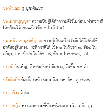
ปุพพัณณะ
ดู
บุพพัณณะ
ปุพเพกตปุญญตา
ความเป็นผู้ได้ทำความดีไว้ในก่อน, ทำความดี
ให้พร้อมไว้ก่อนแล้ว (ข้อ ๔ ในจักร ๔)
ปุพเพนิวาสานุสสติญาณ
ความรู้เป็นเครื่องระลึกได้ถึงขันธ์ที่
อาศัยอยู่ในก่อน, ระลึกชาติได้ (ข้อ ๑ ในวิชชา ๓, ข้อ๔ ใน
อภิญญา ๖, ข้อ ๖ ในวิชชา ๘, ข้อ ๘ ในทศพลญาณ)
ปุรณมี
วันเพ็ญ, วันพระจันทร์เต็มดวง, วันขึ้น ๑๕ ค่ำ
ปุรัตถิมทิศ
ทิศเบื้องหน้า หมายถึงมารดาบิดา ดู
ทิศหก
ปุราณจีวร
จีวรเก่า
ปุราณชฎิล
พระเถระสามพี่น้องพร้อมด้วยบริวาร คือ อุรุ