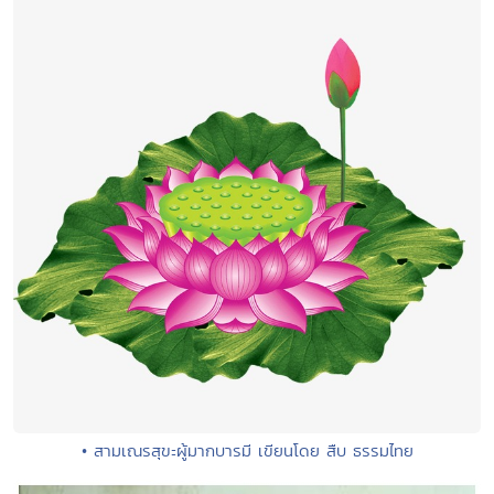
• สามเณรสุขะผู้มากบารมี เขียนโดย สืบ ธรรมไทย