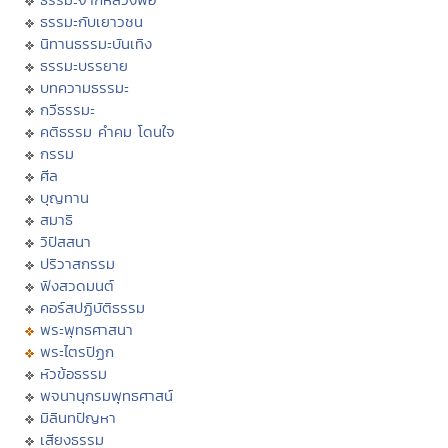
ธรรมะกับเยาวชน
นิทานธรรมะบันเทิง
ธรรมะบรรยาย
บทความธรรมะ
กวีธรรมะ
คติธรรม คำคม โดนใจ
กรรม
ศีล
บุญทาน
สมาธิ
วิปัสสนา
ปริวาสกรรม
ฟังสวดมนต์
คอร์สปฏิบัติธรรม
พระพุทธศาสนา
พระไตรปิฏก
หัวข้อธรรม
พจนานุกรมพุทธศาสน์
มิลินทปัญหา
เสียงธรรม