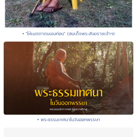
• "ให้เมตตาตนเองก่อน" (สมเด็จพระสังฆราชเจ้าฯ)
• พระธรรมเทศนาในวันออกพรรษา