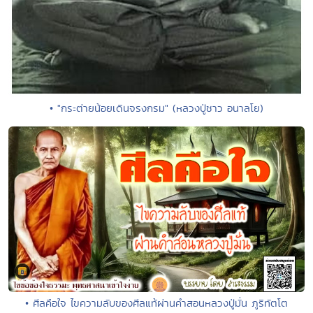
• "กระต่ายน้อยเดินจรงกรม" (หลวงปู่ชาว อนาลโย)
• ศีลคือใจ ไขความลับของศีลแท้ผ่านคำสอนหลวงปู่มั่น ภูริทัตโต