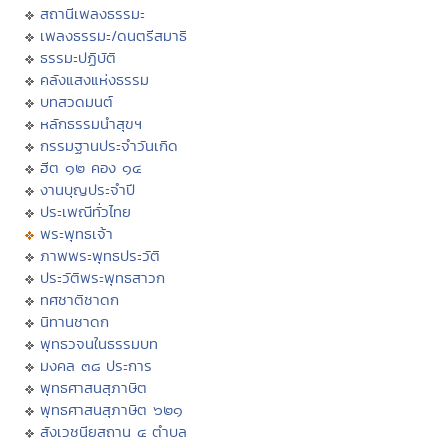
สถานีเพลงธรรมะ
เพลงธรรมะ/ดนตรีสมาธิ
ธรรมะปฏิบัติ
คลังแสงแห่งธรรม
บทสวดมนต์
หลักธรรมนำสุขฯ
กรรมฐานประจำวันเกิด
ฮีต ๑๒ คอง ๑๔
งานบุญประจำปี
ประเพณีทั่วไทย
พระพุทธเจ้า
ภาพพระพุทธประวัติ
ประวัติพระพุทธสาวก
ทศชาติชาดก
นิทานชาดก
พุทธวจนในธรรมบท
มงคล ๓๘ ประการ
พุทธศาสนสุภาษิต
พุทธศาสนสุภาษิต ๖๒๑
สังเวชนียสถาน ๔ ตำบล