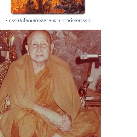
• ทรงเปิดโลกเสด็จลีลาลงจากดาวดึงส์สวรรค์