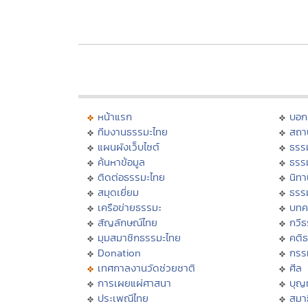
หน้าแรก
บอก
ทีมงานธรรมะไทย
สถา
แผนผังเว็บไซต์
ธรร
ค้นหาข้อมูล
ธรร
ติดต่อธรรมะไทย
นิทา
สมุดเยี่ยม
ธรร
เครือข่ายธรรมะ
บทค
สัญลักษณ์ไทย
กวี
มุมสมาชิกธรรมะไทย
คติ
Donation
กรร
เทศกาลงานวัดช่วยชาติ
ศีล
การเผยแผ่ศาสนา
บุญ
ประเพณีไทย
สมาธ