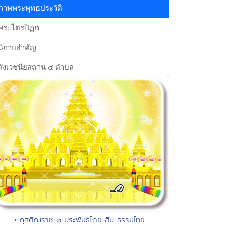
ภาพพระพุทธประวัติ
พระไตรปิฏก
นิกายสำคัญ
สังเวชนียสถาน ๔ ตำบล
• กุสติณราช ๒ ประพันธ์โดย สืบ ธรรมไทย