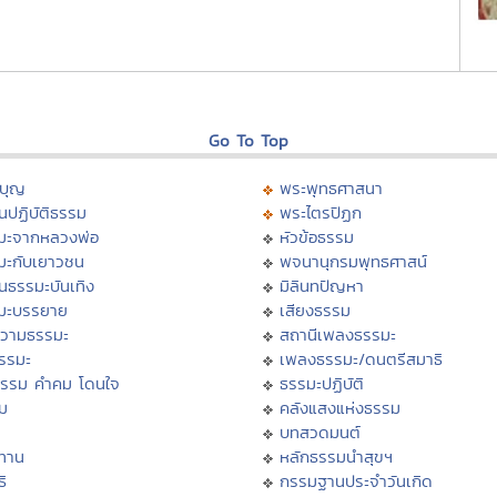
Go To Top
บุญ
พระพุทธศาสนา
นปฏิบัติธรรม
พระไตรปิฏก
มะจากหลวงพ่อ
หัวข้อธรรม
มะกับเยาวชน
พจนานุกรมพุทธศาสน์
นธรรมะบันเทิง
มิลินทปัญหา
มะบรรยาย
เสียงธรรม
วามธรรมะ
สถานีเพลงธรรมะ
ธรรมะ
เพลงธรรมะ/ดนตรีสมาธิ
ธรรม คำคม โดนใจ
ธรรมะปฏิบัติ
ม
คลังแสงแห่งธรรม
บทสวดมนต์
ทาน
หลักธรรมนำสุขฯ
ิ
กรรมฐานประจำวันเกิด