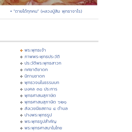
• "ตายได้ทุกคน" (หลวงปู่สิม พุทธาจาโร)
พระพุทธเจ้า
ภาพพระพุทธประวัติ
ประวัติพระพุทธสาวก
ทศชาติชาดก
นิทานชาดก
พุทธวจนในธรรมบท
มงคล ๓๘ ประการ
พุทธศาสนสุภาษิต
พุทธศาสนสุภาษิต ๖๒๑
สังเวชนียสถาน ๔ ตำบล
ปางพระพุทธรูป
พระพุทธรูปสำคัญ
พระพุทธศาสนาในไทย