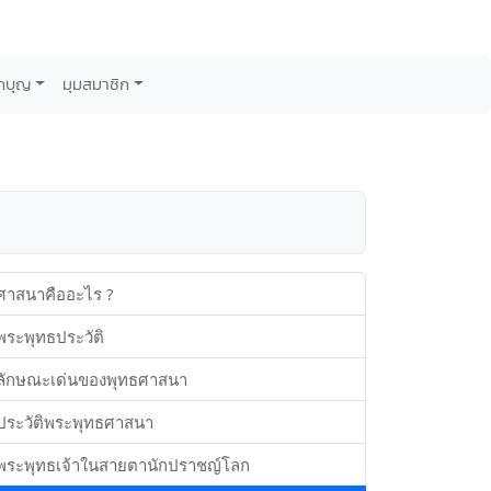
กบุญ
มุมสมาชิก
ศาสนาคืออะไร ?
พระพุทธประวัติ
ลักษณะเด่นของพุทธศาสนา
ประวัติพระพุทธศาสนา
พระพุทธเจ้าในสายตานักปราชญ์โลก