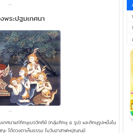
...
งพระปฐมเทศนา
...
ศนาแก่ภิกษุเบจวัคคีย์ (กลุ่มภิกษุ ๕ รูป) และภิกษุรูปหนึ่งใน
ญะ ได้ดวงตาเห็นธรรม ในวันอาสาฬหปุณณมี