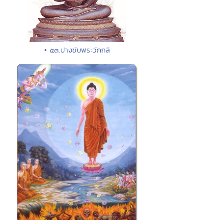
• ๕๓.ปางขับพระวักกลิ