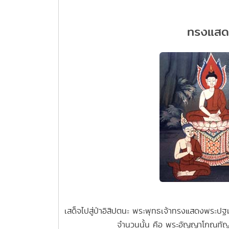
ทรงแสด
เสด็จไปสู่ป่าอิสิปตนะ พระพุทธเจ้าทรงแสดงพระปฐมเท
จำนวนนั้น คือ พระอัญญาโกณฑัญ