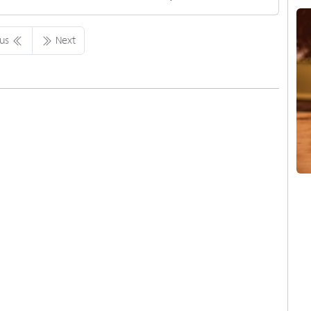
ous
Next