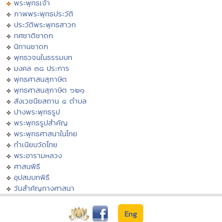
พระพุทธเจ้า
ภาพพระพุทธประวัติ
ประวัติพระพุทธสาวก
ทศชาติชาดก
นิทานชาดก
พุทธวจนในธรรมบท
มงคล ๓๘ ประการ
พุทธศาสนสุภาษิต
พุทธศาสนสุภาษิต ๖๒๑
สังเวชนียสถาน ๔ ตำบล
ปางพระพุทธรูป
พระพุทธรูปสำคัญ
พระพุทธศาสนาในไทย
ทำเนียบวัดไทย
พระอารามหลวง
ศาสนพิธี
อุปสมบทพิธี
วันสำคัญทางศาสนา
Eng