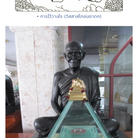
• การไว้วางใจ (วิสสาสโภชนชาดก)