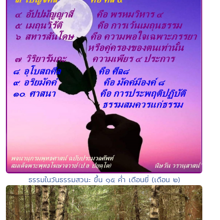
ธรรมในวันธรรมสวนะ ขึ้น ๑๕ ค่ำ เดือนยี่ (เดือน ๒)