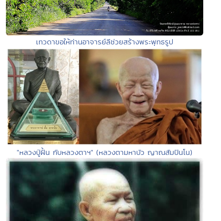
เทวดาขอให้ท่านอาจารย์ลีช่วยสร้างพระพุทธรูป
"หลวงปู่ฝั้น กับหลวงตาฯ" (หลวงตามหาบัว ญาณสัมปันโน)