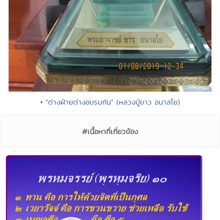
• "ต่างฝ่ายต่างอบรมกัน" (หลวงปู่ขาว อนาลโย)
#เนื้อหาที่เกี่ยวข้อง