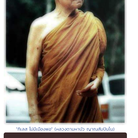
"กิเลส ไม่มีเมืองพอ" (หลวงตามหาบัว ญาณสัมปันโน)