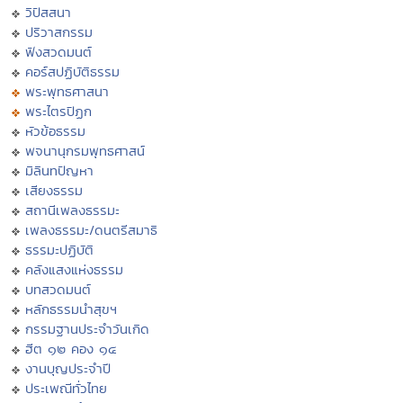
วิปัสสนา
ปริวาสกรรม
ฟังสวดมนต์
คอร์สปฏิบัติธรรม
พระพุทธศาสนา
พระไตรปิฏก
หัวข้อธรรม
พจนานุกรมพุทธศาสน์
มิลินทปัญหา
เสียงธรรม
สถานีเพลงธรรมะ
เพลงธรรมะ/ดนตรีสมาธิ
ธรรมะปฏิบัติ
คลังแสงแห่งธรรม
บทสวดมนต์
หลักธรรมนำสุขฯ
กรรมฐานประจำวันเกิด
ฮีต ๑๒ คอง ๑๔
งานบุญประจำปี
ประเพณีทั่วไทย