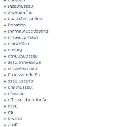
เครือข่ายธรรมะ
สัญลักษณ์ไทย
มุมสมาชิกธรรมะไทย
Donation
เทศกาลงานวัดช่วยชาติ
การเผยแผ่ศาสนา
ประเพณีไทย
บอกบุญ
สถานปฏิบัติธรรม
ธรรมะจากหลวงพ่อ
ธรรมะกับเยาวชน
นิทานธรรมะบันเทิง
ธรรมะบรรยาย
บทความธรรมะ
กวีธรรมะ
คติธรรม คำคม โดนใจ
กรรม
ศีล
บุญทาน
สมาธิ