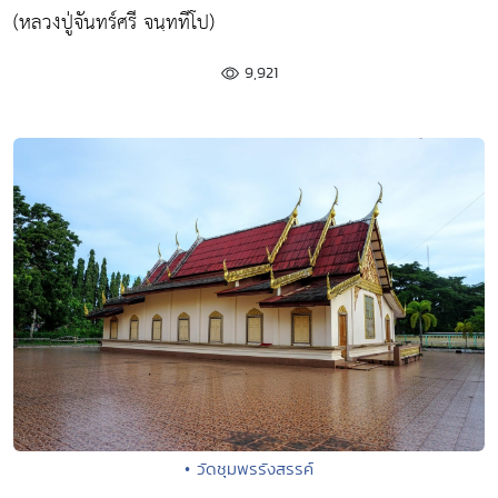
(หลวงปู่จันทร์ศรี จนฺททีโป)
9,921
• วัดชุมพรรังสรรค์