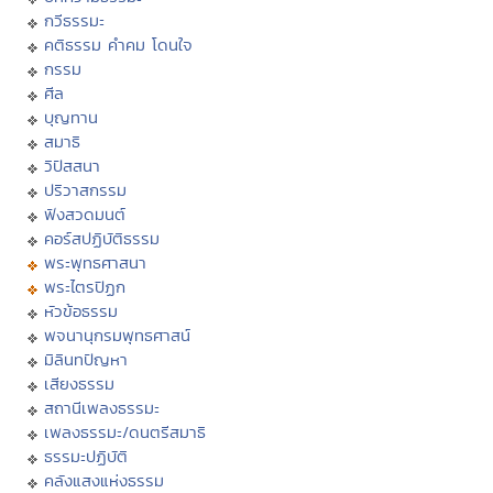
กวีธรรมะ
คติธรรม คำคม โดนใจ
กรรม
ศีล
บุญทาน
สมาธิ
วิปัสสนา
ปริวาสกรรม
ฟังสวดมนต์
คอร์สปฏิบัติธรรม
พระพุทธศาสนา
พระไตรปิฏก
หัวข้อธรรม
พจนานุกรมพุทธศาสน์
มิลินทปัญหา
เสียงธรรม
สถานีเพลงธรรมะ
เพลงธรรมะ/ดนตรีสมาธิ
ธรรมะปฏิบัติ
คลังแสงแห่งธรรม