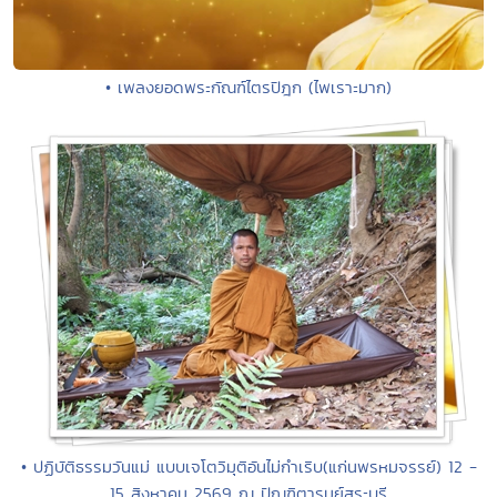
• เพลงยอดพระกัณฑ์ไตรปิฎก (ไพเราะมาก)
• ปฏิบัติธรรมวันแม่ แบบเจโตวิมุติอันไม่กำเริบ(แก่นพรหมจรรย์) 12 -
15 สิงหาคม 2569 ณ ปัณฑิตารมย์สระบุรี