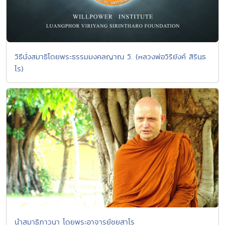
วิธีนั่งสมาธิโดยพระธรรมมงคลญาณ วิ. (หลวงพ่อวิริยังค์ สิรินฺธ
โร)
นำสมาธิภาวนา โดยพระอาจารย์ชยสาโร