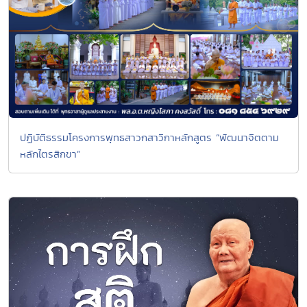
ปฏิบัติธรรมโครงการพุทธสาวกสาวิกาหลักสูตร “พัฒนาจิตตาม
หลักไตรสิกขา”