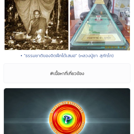
• "ธรรมชาติของจิตฝึกได้เสมอ" (หลวงปู่ชา สุภัทฺโท)
#เนื้อหาที่เกี่ยวข้อง