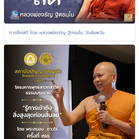
การฝึกสติ โดย หลวงพ่อจรัญ ฐิตธมฺโม วัดอัมพวัน