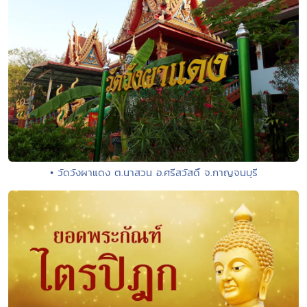
• วัดวังผาแดง ต.นาสวน อ.ศรีสวัสดิ์ จ.กาญจนบุรี