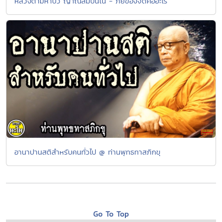
หลวงตามหาบัว ญาณสัมปันโน - ภัยของจิตคืออะไร
อานาปานสติสำหรับคนทั่วไป @ ท่านพุทธทาสภิกขุ
Go To Top