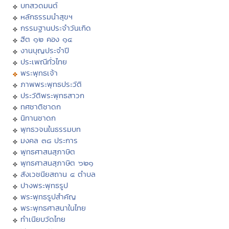
บทสวดมนต์
หลักธรรมนำสุขฯ
กรรมฐานประจำวันเกิด
ฮีต ๑๒ คอง ๑๔
งานบุญประจำปี
ประเพณีทั่วไทย
พระพุทธเจ้า
ภาพพระพุทธประวัติ
ประวัติพระพุทธสาวก
ทศชาติชาดก
นิทานชาดก
พุทธวจนในธรรมบท
มงคล ๓๘ ประการ
พุทธศาสนสุภาษิต
พุทธศาสนสุภาษิต ๖๒๑
สังเวชนียสถาน ๔ ตำบล
ปางพระพุทธรูป
พระพุทธรูปสำคัญ
พระพุทธศาสนาในไทย
ทำเนียบวัดไทย