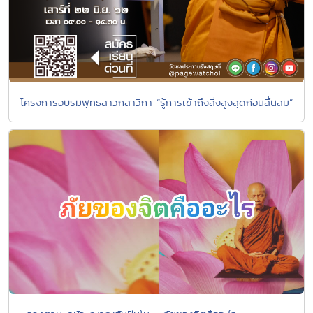
โครงการอบรมพุทธสาวกสาวิกา “รู้การเข้าถึงสิ่งสูงสุดก่อนสิ้นลม”