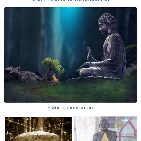
• พุทธานุสสติกรรมฐาน