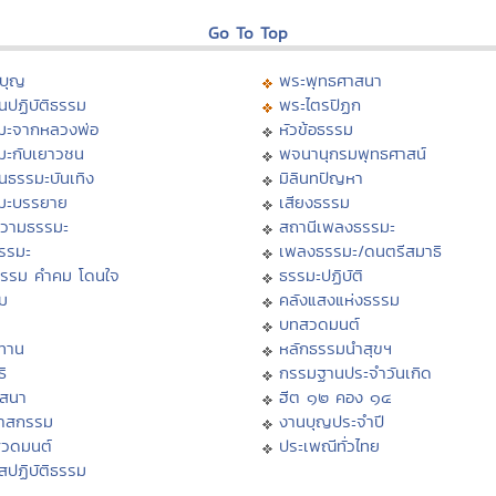
Go To Top
บุญ
พระพุทธศาสนา
นปฏิบัติธรรม
พระไตรปิฏก
มะจากหลวงพ่อ
หัวข้อธรรม
มะกับเยาวชน
พจนานุกรมพุทธศาสน์
นธรรมะบันเทิง
มิลินทปัญหา
มะบรรยาย
เสียงธรรม
วามธรรมะ
สถานีเพลงธรรมะ
ธรรมะ
เพลงธรรมะ/ดนตรีสมาธิ
ธรรม คำคม โดนใจ
ธรรมะปฏิบัติ
ม
คลังแสงแห่งธรรม
บทสวดมนต์
ทาน
หลักธรรมนำสุขฯ
ิ
กรรมฐานประจำวันเกิด
สสนา
ฮีต ๑๒ คอง ๑๔
วาสกรรม
งานบุญประจำปี
สวดมนต์
ประเพณีทั่วไทย
สปฏิบัติธรรม