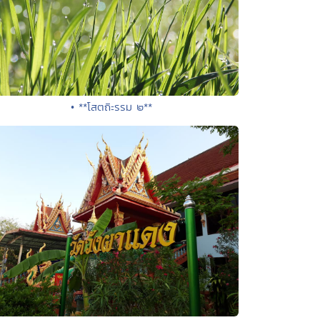
• **โสตถิะรรม ๒**