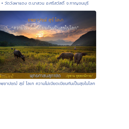
• วัดวังผาแดง ต.นาสวน อ.ศรีสวัสดิ์ จ.กาญจนบุรี
อพฺยาปชฺฌํ สุขํ โลเก ความไม่เบียดเบียนกันเป็นสุขในโลก