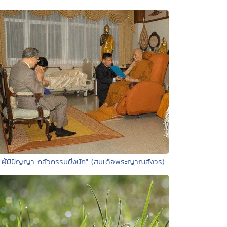
 "ผู้มีปัญญา กลัวกรรมยิ่งนัก" (สมเด็จพระญาณสังวร)