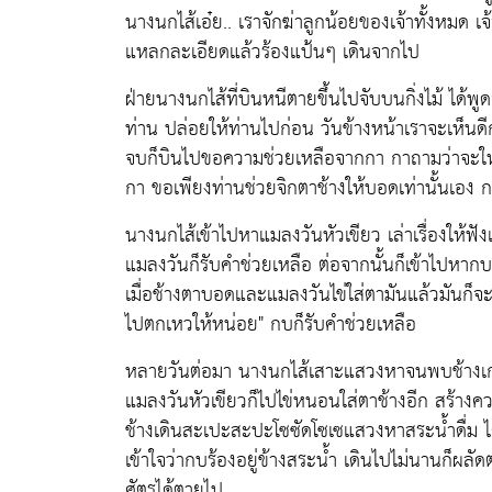
นางนกไส้เอ๋ย.. เราจักฆ่าลูกน้อยของเจ้าทั้งหมด เ
แหลกละเอียดแล้วร้องแป้นๆ เดินจากไป
ฝ่ายนางนกไส้ที่บินหนีตายขึ้นไปจับบนกิ่งไม้ ได้พู
ท่าน ปล่อยให้ท่านไปก่อน วันข้างหน้าเราจะเห็นดีก
จบก็บินไปขอความช่วยเหลือจากกา กาถามว่าจะให้ช
กา ขอเพียงท่านช่วยจิกตาช้างให้บอดเท่านั้นเอง กา
นางนกไส้เข้าไปหาแมลงวันหัวเขียว เล่าเรื่องให้ฟั
แมลงวันก็รับคำช่วยเหลือ ต่อจากนั้นก็เข้าไปหากบต
เมื่อช้างตาบอดและแมลงวันไข่ใส่ตามันแล้วมันก็จะแ
ไปตกเหวให้หน่อย" กบก็รับคำช่วยเหลือ
หลายวันต่อมา นางนกไส้เสาะแสวงหาจนพบช้างเกเร
แมลงวันหัวเขียวก็ไปไข่หนอนใส่ตาช้างอีก สร้างค
ช้างเดินสะเปะสะปะโซซัดโซเซแสวงหาสระน้ำดื่ม ไ
เข้าใจว่ากบร้องอยู่ข้างสระน้ำ เดินไปไม่นานก็ผลัด
ศัตรูได้ตายไป