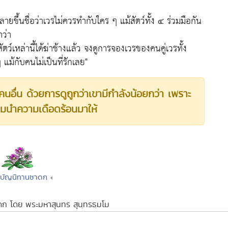
ลายขึ้นชื่อว่าเวรไม่ควรทำกับใคร ๆ แม้สัตว์ทั้ง ๔ ร่วมมือกัน
าว่า
์เหล่านี้ได้ฆ่าช้างแล้ว จงดูการจองเวรของคนคู่เวรทั้ง
ม้กับคนไม่เป็นที่รักเลย"
เหงคนอื่น ด้วยการดูถูกว่าเขามีกำลังน้อยกว่า เพราะ
อมนำความเดือดร้อนมาให้
รบัญนิทานชาดก
าดก โดย พระมหาสุนทร สุนฺทรธฺมโม