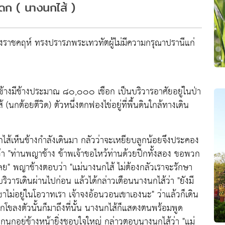
าดก ( นางนกไส้ )
มืองราชคฤห์ ทรงปรารภพระเทวทัตผู้ไม่มีความกรุณาปรานีแก่
ช้างมีช้างประมาณ ๘๐,๐๐๐ เชือก เป็นบริวารอาศัยอยู่ในป่า
้ (นกต้อยตีวิด) ตัวหนึ่งตกฟองไข่อยู่ที่พื้นดินใกล้ทางเดิน
กไส้เห็นช้างกำลังเดินมา กลัวว่าจะเหยียบลูกน้อยจึงประคอง
ว่า "ท่านพญาช้าง ข้าพเจ้าขอไหว้ท่านด้วยปีกทั้งสอง ขอพวก
งเลย" พญาช้างตอบว่า "แม่นางนกไส้ ไม่ต้องกลัวเราจะรักษา
งบริวารเดินผ่านไปก่อน แล้วได้กล่าวเตือนนางนกไส้ว่า "ยังมี
ขาไม่อยู่ในโอวาทเรา เจ้าจงอ้อนวอนเขาเองนะ" ว่าแล้วก็เดิน
กโขลงตัวนั้นก็มาถึงที่นั้น นางนกไส้ก็แสดงตนพร้อมพูด
ลูกนกอยู่ข้างหน้ายิ่งชอบใจใหญ่ กล่าวตอบนางนกไส้ว่า "แม่