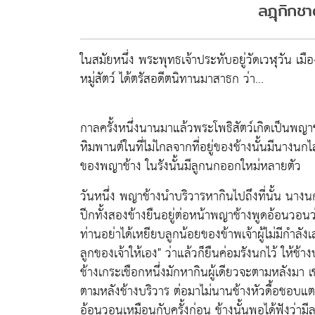
ลฏุุกิกช
ในสมัยหนึ่ง พระพุทธเจ้าประทับอยู่วัดเวฬุวัน เ
หมู่สัตว์ ได้ตรัสอดีตนิทานมาสาธก ว่า...
กาลครั้งหนึ่งนานมาแล้วพระโพธิสัตว์เกิดเป็นพญา
หิมพานต์ในที่ไม่ไกลจากที่อยู่ของช้างนั้นมีนางนกไส
ของพญาช้าง ในรังนั้นมีลูกนกออกใหม่หลายตัว
วันหนึ่ง พญาช้างนำบริวารหากินไปถึงที่นั้น นางน
ปีกทั้งสองข้างยืนอยู่ต่อหน้าพญาช้างพูดอ้อนวอน
ท่านอย่าได้เหยียบลูกน้อยของข้าพเจ้าผู้ไม่มีกำลั
ลูกของเจ้าให้เอง" ว่าแล้วก็ยืนค่อมรังนกไว้ ให้ช้า
ช้างเกระเชือกหนึ่งมักหากินผู้เดียวจะตามหลังมา เ
ตามหลังช้างบริวาร ต่อมาไม่นานช้างหัวดื้อชอบแต
อ้อนวอนเหมือนกับครั้งก่อน ช้างนั้นพอได้ฟังว่ามี