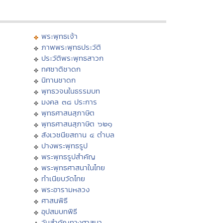
พระพุทธเจ้า
ภาพพระพุทธประวัติ
ประวัติพระพุทธสาวก
ทศชาติชาดก
นิทานชาดก
พุทธวจนในธรรมบท
มงคล ๓๘ ประการ
พุทธศาสนสุภาษิต
พุทธศาสนสุภาษิต ๖๒๑
สังเวชนียสถาน ๔ ตำบล
ปางพระพุทธรูป
พระพุทธรูปสำคัญ
พระพุทธศาสนาในไทย
ทำเนียบวัดไทย
พระอารามหลวง
ศาสนพิธี
อุปสมบทพิธี
วันสำคัญทางศาสนา