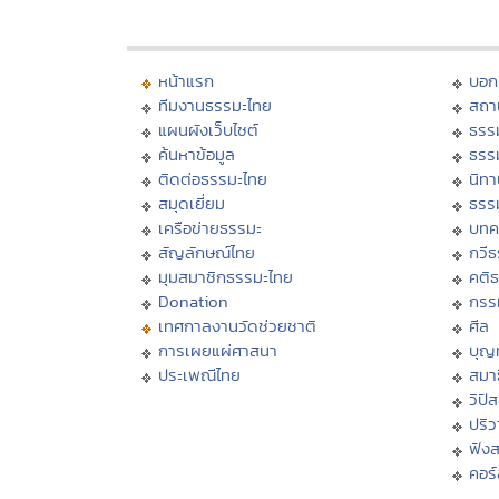
หน้าแรก
บอก
ทีมงานธรรมะไทย
สถา
แผนผังเว็บไซต์
ธรร
ค้นหาข้อมูล
ธรร
ติดต่อธรรมะไทย
นิทา
สมุดเยี่ยม
ธรร
เครือข่ายธรรมะ
บทค
สัญลักษณ์ไทย
กวี
มุมสมาชิกธรรมะไทย
คติ
Donation
กรร
เทศกาลงานวัดช่วยชาติ
ศีล
การเผยแผ่ศาสนา
บุญ
ประเพณีไทย
สมาธ
วิปั
ปริ
ฟัง
คอร์