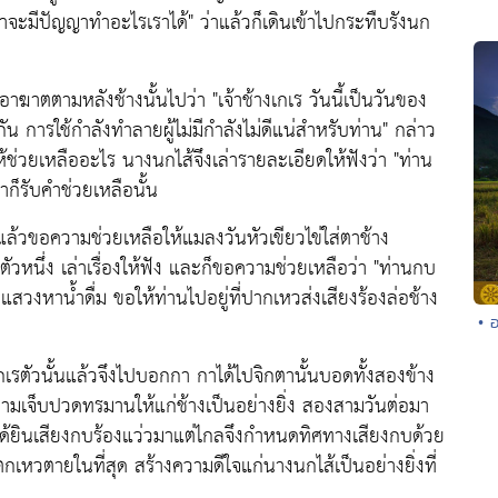
จ้าจะมีปัญญาทำอะไรเราได้" ว่าแล้วก็เดินเข้าไปกระทืบรังนก
ดอาฆาตตามหลังช้างนั้นไปว่า "เจ้าช้างเกเร วันนี้เป็นวันของ
ัน การใช้กำลังทำลายผู้ไม่มีกำลังไม่ดีแน่สำหรับท่าน" กล่าว
่วยเหลืออะไร นางนกไส้จึงเล่ารายละเอียดให้ฟังว่า "ท่าน
ก็รับคำช่วยเหลือนั้น
งแล้วขอความช่วยเหลือให้แมลงวันหัวเขียวไข่ใส่ตาช้าง
ัวหนึ่ง เล่าเรื่องให้ฟัง และก็ขอความช่วยเหลือว่า "ท่านกบ
สวงหาน้ำดื่ม ขอให้ท่านไปอยู่ที่ปากเหวส่งเสียงร้องล่อช้าง
• 
ตัวนั้นแล้วจึงไปบอกกา กาได้ไปจิกตานั้นบอดทั้งสองข้าง
วามเจ็บปวดทรมานให้แก่ช้างเป็นอย่างยิ่ง สองสามวันต่อมา
ด้ยินเสียงกบร้องแว่วมาแต่ไกลจึงกำหนดทิศทางเสียงกบด้วย
ตกเหวตายในที่สุด สร้างความดีใจแก่นางนกไส้เป็นอย่างยิ่งที่