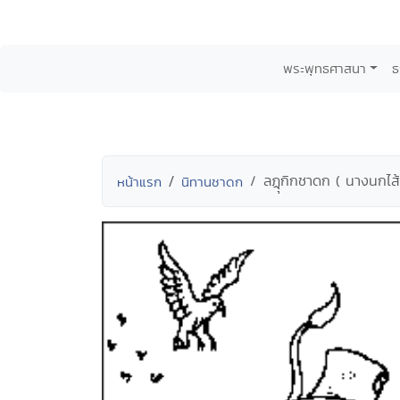
พระพุทธศาสนา
ธ
ลฏุุกิกชาดก ( นางนกไส้
หน้าแรก
นิทานชาดก