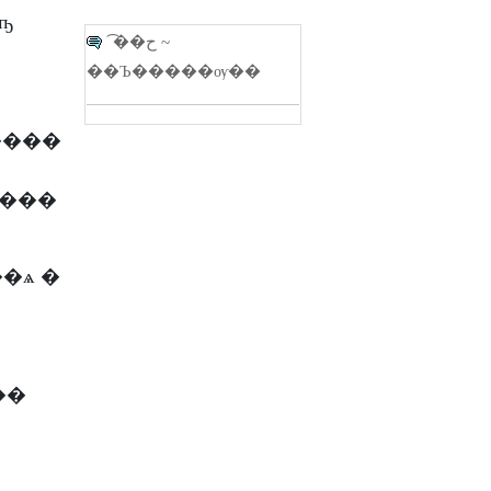
ҧ
�͡�ح ~
��Ъ�����ѹ��
����
����
��