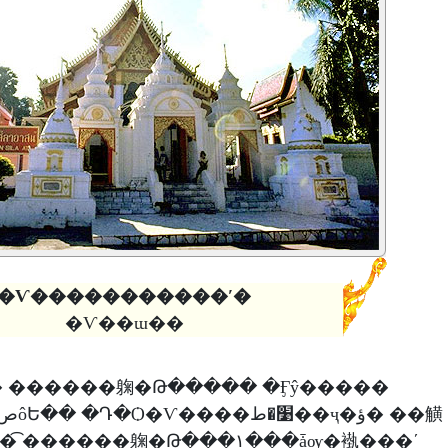
�Ѵ�����������ʹ�
�Ѵ��ɯ��
 ������躹�Թ����� �Ӻŷ�����
���躹�Թ���١���ǡѹ�褹���ʹ