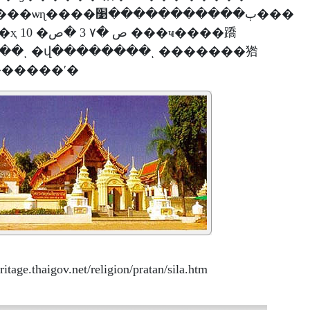
�����������׹���
��ͺ �վ��������ͺ �������㹾
�����ʹ�
.thaigov.net/religion/pratan/sila.htm