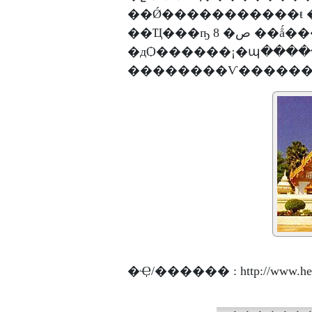
��Ǿ�����������ŧ ���ѡɳ����ٻ
��Ҵ���ҧ 8 �ص ��ǻ���ҳ 10 �ص �٧ 3 �ص ���ҹ����蹻
�дѺ������¡�պ����
��������Ѵ������
�Ҿ/������ : http://www.heritage