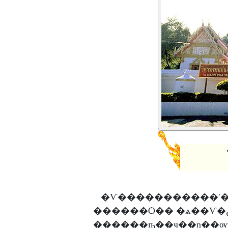
�Ѵ�����������ʹ�
������Ѻ�� �ѧ��Ѵ�صôԵ�� �Դ�Ѻ�Ѵ����׹�ط��ҷ�ؤ� ��觵
������ҧ��ҹ��ȵ��ѹ�͡ ���