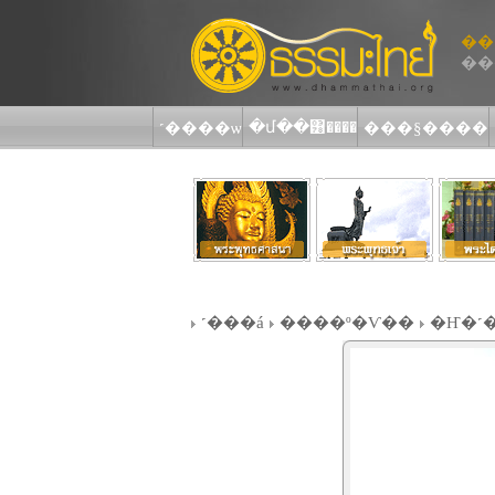
˹���á
����º�Ѵ��
�Ҥ�˹