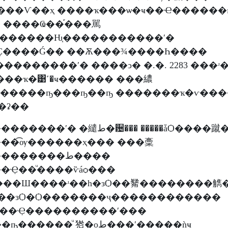
���Ѵ��ҳ ����ҡ���ѡ�ҹ��Ҽ������
����Ҩ��֡���駡
�Ҫ����Ǵ�� ��Ѫ���¾����Һ����
��������ʹ� ����ͻ� �.�. 2283 ���ʴ
��ҡ�͹˹�ҹ������ ���繷
������ҧ���ҧ��ҧ �������ҡ�ѵ��
�仹��ʡ��
�ʹ� �繾ط�਴��� �����ǡѺ����蹴��ѧ �
��͡ѹ������ҳ��� ���稾
������ط����
�Ҿ��ͧ����ѷáѻ���
���Ш����ʴ��һ�зѺ��觺��������觹
���зѺ�Ѻ�������ҷ������������
���Ҿ����������ʹ���
�ͧ 㹾�оط���ʹ�����ǹҹ