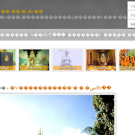
�Ѵ�����������ʹ� �.�صôԵ��
��