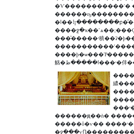
�Ѵ�����������ʹ� 
������ҧ�������� 
�ا��⢷��������բ�ͤ�������Ƕ֧�����������ʹ�
����ջ�ҡ��˹ѧ��;��
���ͧ�����ʴ稹��ʡ�þ��
�����������ʹ����
����þ�ѡ���Тͧ����
觡�ا�����ظ���ʴ
����������
繷���
�����
����
���ʴ
������ԭ��ǹ� ���
�����ô�ѵ�� ����ʴ
�ջ���ѵԤ����������ҧ�����