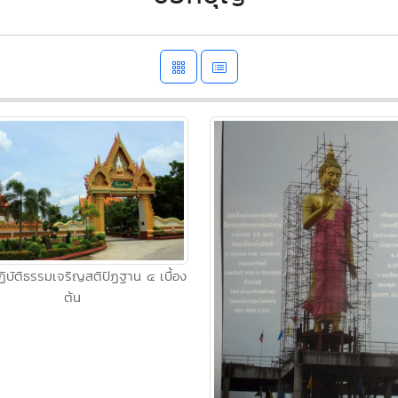
ฏิบัติธรรมเจริญสติปัฏฐาน ๔ เบื้อง
ต้น