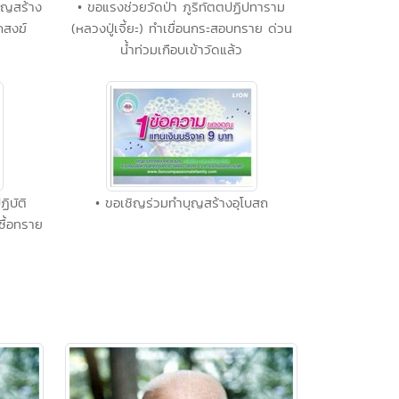
บุญสร้าง
• ขอแรงช่วยวัดป่า ภูริทัตตปฏิปทาราม
กสงฆ์
(หลวงปู่เจี้ยะ) ทำเขื่อนกระสอบทราย ด่วน
น้ำท่วมเกือบเข้าวัดแล้ว
ิบัติ
• ขอเชิญร่วมทำบุญสร้างอุโบสถ
ซื้อทราย