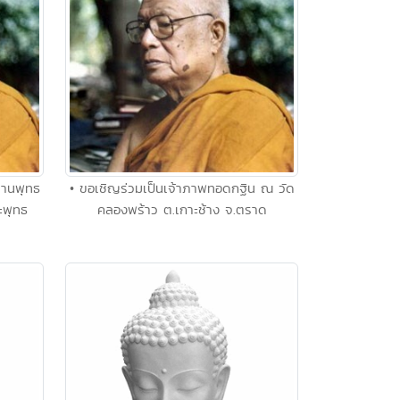
่านพุทธ
• ขอเชิญร่วมเป็นเจ้าภาพทอดกฐิน ณ วัด
ะพุทธ
คลองพร้าว ต.เกาะช้าง จ.ตราด