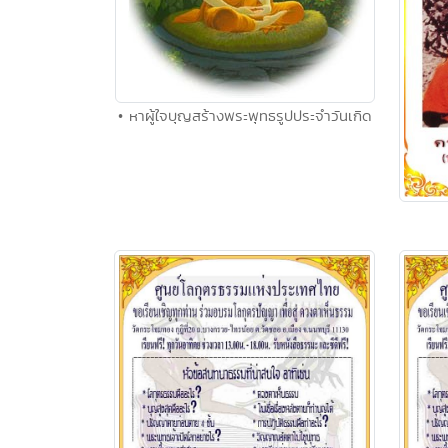
• หาผู้ใจบุญสร้างพระพุทธรูปประจำวันเกิด