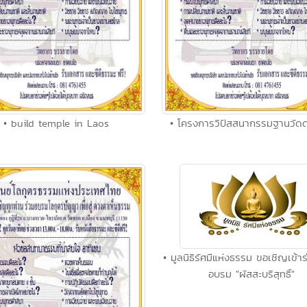
• build temple in Laos
• โครงการวิปัสสนากรรมฐานวัด
• มูลนิธิรัศมีแห่งธรรม ขอเชิญเข้า
อบรม "ผัสสะบริสุทธิ์"