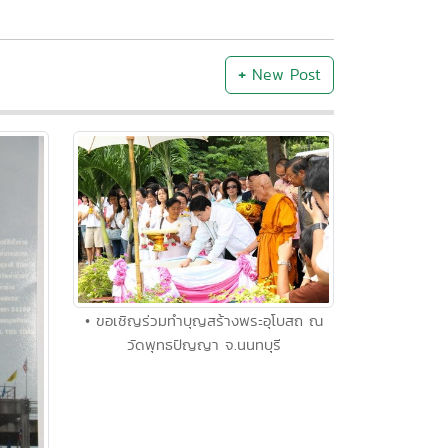
+
New Post
• ขอเชิญร่วมทำบุญสร้างพระอุโบสถ ณ
วัดพุทธปัญญา จ.นนทบุรี