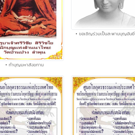
• ขอเชิญร่วมเป็นสะพานบุญอันยิ
• ทำบุญมหาสังฆทาน