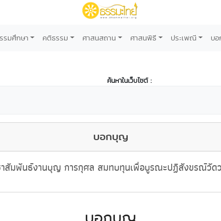
รรมศึกษา
คติธรรม
ศาสนสถาน
ศาสนพิธี
ประเพณี
บอ
ค้นหาในเว็บไซต์ :
บอกบุญ
าสัมพันธ์งานบุญ การกุศล สมทบทุนเพื่อบูรณะปฏิสังขรณ์วัด
บอกบุญ