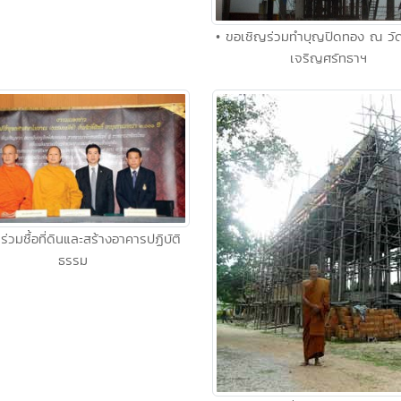
• ขอเชิญร่วมทำบุญปิดทอง ณ วัด
เจริญศรัทธาฯ
ร่วมชื้อที่ดินและสร้างอาคารปฏิบัติ
ธรรม