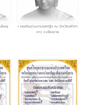
่งใหญ่
• ขอเชิญร่วมงานจุลกฐิน ณ วัดเวียงคำกา
ขาว จ.เชียงราย