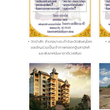
• วัดป่าสัก อำเภอบางระกำจังหวัดพิษณุโลก
• 
ขอเชิญร่วมเป็นเจ้าภาพทอดกฐินสามัคคี
และฟังเทศน์มหาชาติเวสสันด