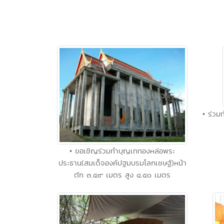
• ร่วม
• ขอเชิญร่วมทำบุญเททองหล่อพระ
ประธาน(สมเด็จองค์ปฐมบรมโลกเชษฐ์)หน้า
ตัก ๓.๕๙ เมตร สูง ๔.๕๐ เมตร