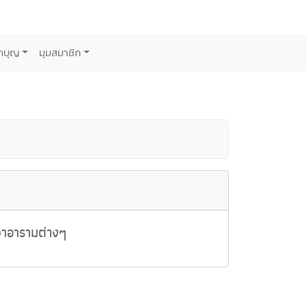
กบุญ
มุมสมาชิก
วาอารามต่างๆ