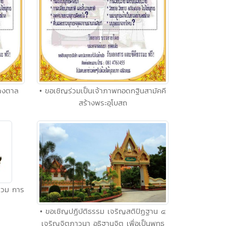
ดงตาล
• ขอเชิญร่วมเป็นเจ้าภาพทอดกฐินสามัคคี
สร้างพระอุโบสถ
ร่วม การ
• ขอเชิญปฏิบัติธรรม เจริญสติปัฏฐาน ๔
เจริญจิตภาวนา อธิฐานจิต เพื่อเป็นพุทธ