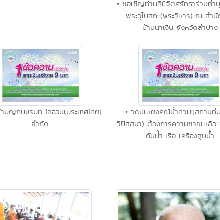
• ขอเชิญท่านที่มีจิตศรัทธาร่วมทำ
พระอุโบสถ (พระวิหาร) ณ สำนั
บ้านนาเงิน จังหวัดลำปาง
ทำบุญกับบริษัท ไลอ้อน(ประเทศไทย)
• วัดมเหยงคณ์น้ำท่วม!(สถานที่ปฏ
จำกัด
วิปัสสนา) ต้องการความช่วยเหลือ 
กั้นน้ำ เรือ เครื่องสูบน้ำ