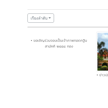
เรียงลำดับ
• ขอเชิญร่วมจองเป็นเจ้าภาพทอดกฐิน
สามัคคี ๒๕๕๔ กอง
• ข่าวป