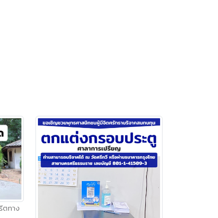
รีตทาง