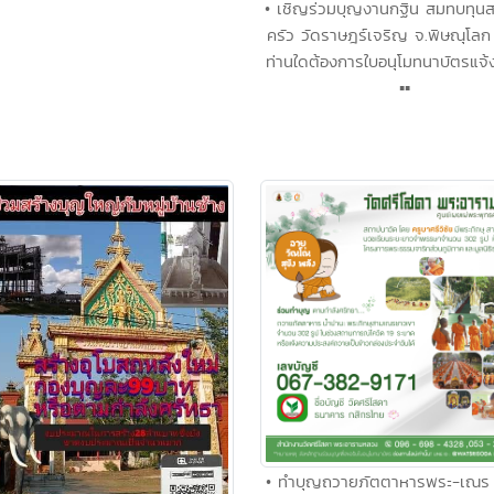
• เชิญร่วมบุญงานกฐิน สมทบทุนส
ครัว วัดราษฎร์เจริญ จ.พิษณุโลก ▪
ท่านใดต้องการใบอนุโมทนาบัตรแจ้ง
▪︎▪︎
• ทำบุญถวายภัตตาหารพระ-เณร