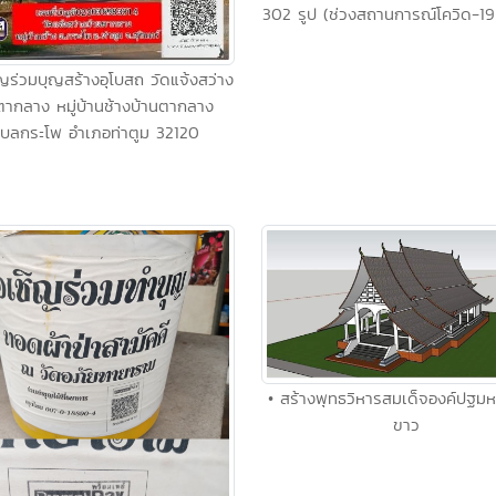
302 รูป (ช่วงสถานการณ์โควิด-19
ญร่วมบุญสร้างอุโบสถ วัดแจ้งสว่าง
ตากลาง หมู่บ้านช้างบ้านตากลาง
บลกระโพ อำเภอท่าตูม 32120
• สร้างพุทธวิหารสมเด็จองค์ปฐม
ขาว