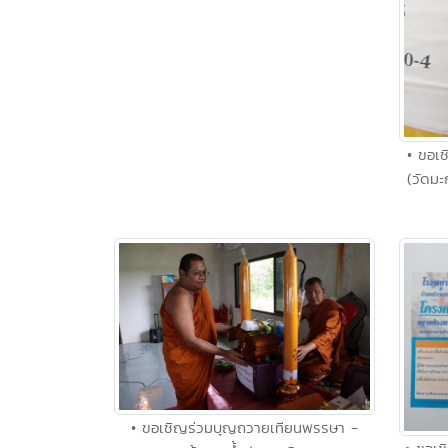
• ขอเช
(วัดม
• ขอเชิญร่วมบุญถวายเทียนพรรษา -