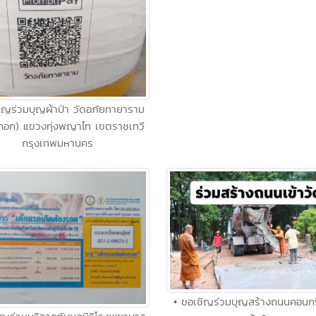
ิญร่วมบุญผ้าป่า วัดอภัยทายาราม
ะกอก) แขวงทุ่งพญาไท เขตราชเทวี
กรุงเทพมหานคร
• ขอเชิญร่วมบุญสร้างถนนคอนก