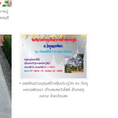
ายบู่
ลบุรี
• ขอเชิญร่วมบุญสร้างซุ้มประตูวัด ณ วัดภู
หลวงพัฒนา ตำบลเลยวังไสย์ อำเภอภู
หลวง จังหวัดเลย