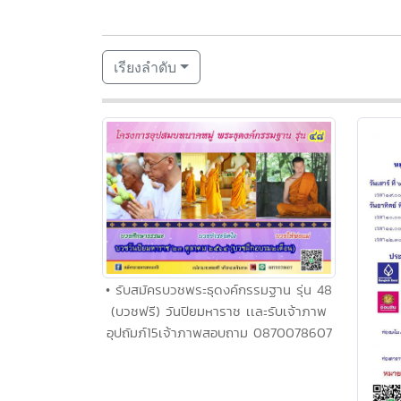
เรียงลำดับ
• รับสมัครบวชพระธุดงค์กรรมฐาน รุ่น 48
(บวชฟรี) วันปิยมหาราช เเละรับเจ้าภาพ
อุปถัมภ์15เจ้าภาพสอบถาม 0870078607