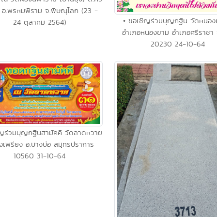
์ อ.พรหมพิราม จ.พิษณุโลก (23 -
• ขอเชิญร่วมบุญกฐิน วัดหนองย
24 ตุลาคม 2564)
อำเภอหนองขาม อำเภอศรีราชา ช
20230 24-10-64
ิญร่วมบุญกฐินสามัคคี วัดลาดหวาย
งเพรียง อ.บางบ่อ สมุทรปราการ
10560 31-10-64