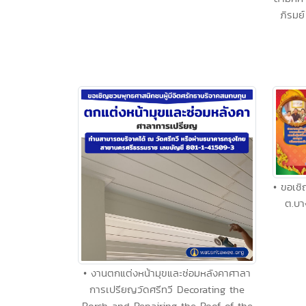
ภิรมย
• ขอเช
ต.บา
• งานตกแต่งหน้ามุขและซ่อมหลังคาศาลา
การเปรียญวัดศรีทวี Decorating the
Porch and Repairing the Roof of the