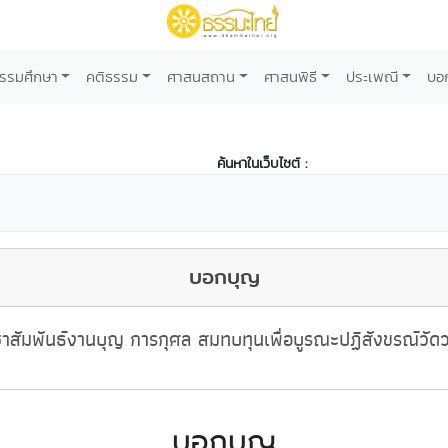
รรมศึกษา
คติธรรม
ศาสนสถาน
ศาสนพิธี
ประเพณี
บอ
ค้นหาในเว็บไซต์ :
บอกบุญ
าสัมพันธ์งานบุญ การกุศล สมทบทุนเพื่อบูรณะปฏิสังขรณ์วัด
บอกบุญ