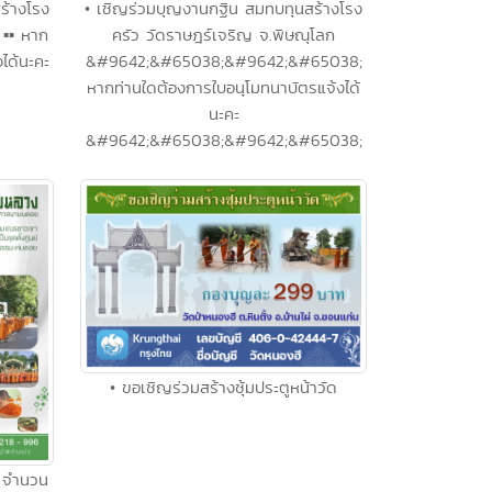
ร้างโรง
• เชิญร่วมบุญงานกฐิน สมทบทุนสร้างโรง
︎▪︎ หาก
ครัว วัดราษฎร์เจริญ จ.พิษณุโลก
ได้นะคะ
&#9642;&#65038;&#9642;&#65038;
หากท่านใดต้องการใบอนุโมทนาบัตรแจ้งได้
นะคะ
&#9642;&#65038;&#9642;&#65038;
• ขอเชิญร่วมสร้างซุ้มประตูหน้าวัด
 จำนวน