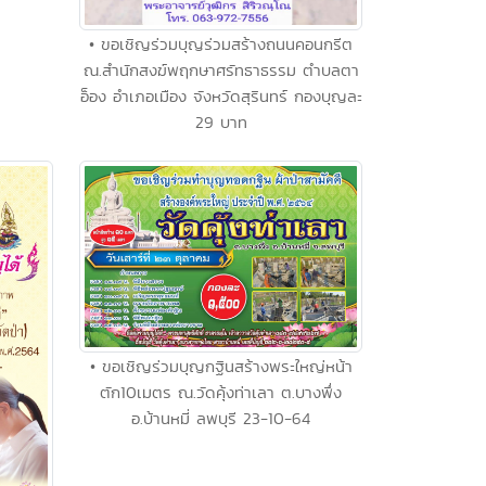
• ขอเชิญร่วมบุญร่วมสร้างถนนคอนกรีต
ณ.สำนักสงฆ์พฤกษาศรัทธาธรรม ตำบลตา
อ็อง อำเภอเมือง จังหวัดสุรินทร์ กองบุญละ
29 บาท
• ขอเชิญร่วมบุญกฐินสร้างพระใหญ่หน้า
ตัก10เมตร ณ.วัดคุ้งท่าเลา ต.บางพึ่ง
อ.บ้านหมี่ ลพบุรี 23-10-64