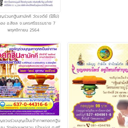
ญร่วมกฐินสามัคคี วัดเจดีย์ (ไอ้ไข่)
อง อ.สิชล จ.นครศรีธรรมราช 7
พฤศจิกายน 2564
ิญชวนร่วมบุญเป็นเจ้าภาพทอดกฐิน
 ณ วัดผ่องนพาราม (บ้านบุ่ง) ต.ศรี