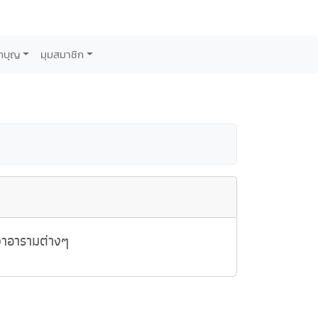
กบุญ
มุมสมาชิก
วาอารามต่างๆ