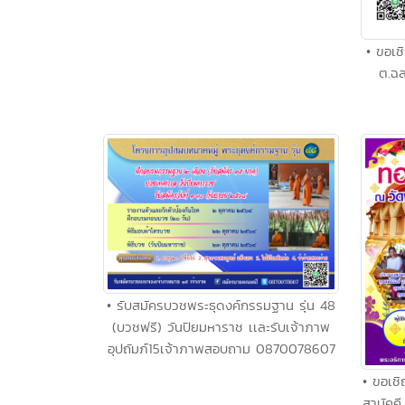
• ขอเชิ
ต.ฉล
• รับสมัครบวชพระธุดงค์กรรมฐาน รุ่น 48
(บวชฟรี) วันปิยมหาราช เเละรับเจ้าภาพ
อุปถัมภ์15เจ้าภาพสอบถาม 0870078607
• ขอเช
สามัคคี