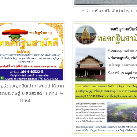
• ร่วมบริจาคปัจจัยค่าบำรุงสุ
ิญร่วมบุญกฐินเจ้าภาพคนล่ะ10บาท
รติประดิษฐ์ ซ.สุขสวัสดิ์ 11 กทม 7-
11-64