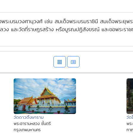
หรือพระบรมวงศานุวงศ์ เช่น สมเด็จพระบรมราชินี สมเด็จพระยุพ
ดหลวง และวัดที่ราษฎรสร้าง หรือบูรณปฏิสังขรณ์ และขอพระราชท
วัดดาวดึงษาราม
วัด
พระอารามหลวง ชั้นตรี
พระ
กรุงเทพมหานคร
กาญ