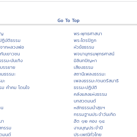
Go To Top
ุญ
พระพุทธศาสนา
ฏิบัติธรรม
พระไตรปิฏก
ะจากหลวงพ่อ
หัวข้อธรรม
กับเยาวชน
พจนานุกรมพุทธศาสน์
ธรรมะบันเทิง
มิลินทปัญหา
ะบรรยาย
เสียงธรรม
ามธรรมะ
สถานีเพลงธรรมะ
รมะ
เพลงธรรมะ/ดนตรีสมาธิ
รม คำคม โดนใจ
ธรรมะปฏิบัติ
คลังแสงแห่งธรรม
บทสวดมนต์
าน
หลักธรรมนำสุขฯ
กรรมฐานประจำวันเกิด
สนา
ฮีต ๑๒ คอง ๑๔
สกรรม
งานบุญประจำปี
ดมนต์
ประเพณีทั่วไทย