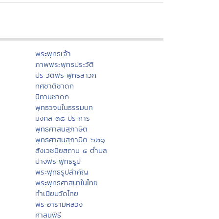
พระพุทธเจ้า
ภาพพระพุทธประวัติ
ประวัติพระพุทธสาวก
ทศชาติชาดก
นิทานชาดก
พุทธวจนในธรรมบท
มงคล ๓๘ ประการ
พุทธศาสนสุภาษิต
พุทธศาสนสุภาษิต ๖๒๑
สังเวชนียสถาน ๔ ตำบล
ปางพระพุทธรูป
พระพุทธรูปสำคัญ
พระพุทธศาสนาในไทย
ทำเนียบวัดไทย
พระอารามหลวง
ศาสนพิธี