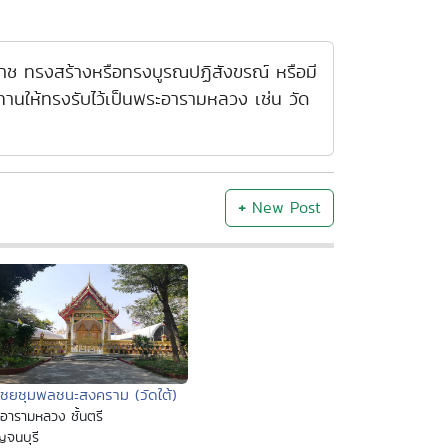
ราช ทรงสร้างหรือทรงบูรณปฏิสังขรณ์ หรือมี
านให้ทรงรับไว้เป็นพระอารามหลวง เช่น วัด
+
New Post
ไชยชุมพลชนะสงคราม (วัดใต้)
อารามหลวง ชั้นตรี
จนบุรี