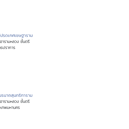
ดโปรดเกศเชษฐาราม
อารามหลวง ชั้นตรี
ทรปราการ
นรนาถสุนทริการาม
อารามหลวง ชั้นตรี
งเทพมหานคร