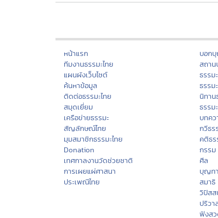
หน้าแรก
บอกบ
ทีมงานธรรมะไทย
สถานป
แผนผังเว็บไซต์
ธรรม
ค้นหาข้อมูล
ธรรมะ
ติดต่อธรรมะไทย
นิทาน
สมุดเยี่ยม
ธรรม
เครือข่ายธรรมะ
บทคว
สัญลักษณ์ไทย
กวีธร
มุมสมาชิกธรรมะไทย
คติธร
Donation
กรรม
เทศกาลงานวัดช่วยชาติ
ศีล
การเผยแผ่ศาสนา
บุญท
ประเพณีไทย
สมาธิ
วิปัส
ปริวา
ฟังสว