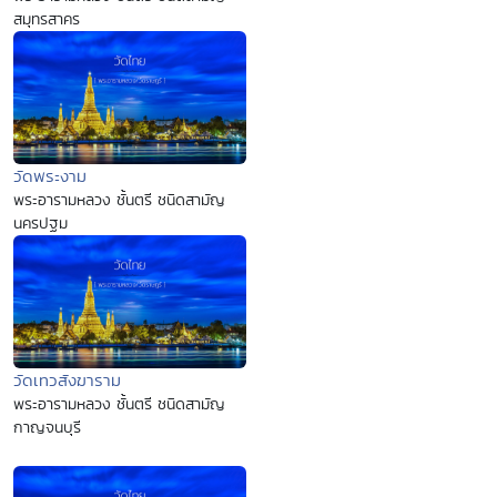
สมุทรสาคร
วัดพระงาม
พระอารามหลวง ชั้นตรี ชนิดสามัญ
นครปฐม
วัดเทวสังฆาราม
พระอารามหลวง ชั้นตรี ชนิดสามัญ
กาญจนบุรี