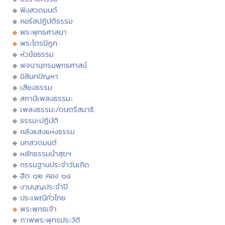
ฟังสวดมนต์
คอร์สปฏิบัติธรรม
พระพุทธศาสนา
พระไตรปิฏก
หัวข้อธรรม
พจนานุกรมพุทธศาสน์
มิลินทปัญหา
เสียงธรรม
สถานีเพลงธรรมะ
เพลงธรรมะ/ดนตรีสมาธิ
ธรรมะปฏิบัติ
คลังแสงแห่งธรรม
บทสวดมนต์
หลักธรรมนำสุขฯ
กรรมฐานประจำวันเกิด
ฮีต ๑๒ คอง ๑๔
งานบุญประจำปี
ประเพณีทั่วไทย
พระพุทธเจ้า
ภาพพระพุทธประวัติ