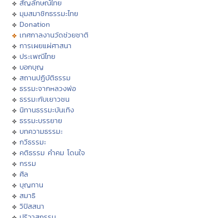
สัญลักษณ์ไทย
มุมสมาชิกธรรมะไทย
Donation
เทศกาลงานวัดช่วยชาติ
การเผยแผ่ศาสนา
ประเพณีไทย
บอกบุญ
สถานปฏิบัติธรรม
ธรรมะจากหลวงพ่อ
ธรรมะกับเยาวชน
นิทานธรรมะบันเทิง
ธรรมะบรรยาย
บทความธรรมะ
กวีธรรมะ
คติธรรม คำคม โดนใจ
กรรม
ศีล
บุญทาน
สมาธิ
วิปัสสนา
ปริวาสกรรม