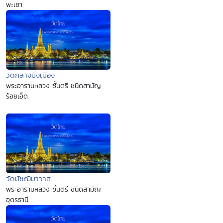
พะเยา
วัดกลางมิ่งเมือง
พระอารามหลวง ชั้นตรี ชนิดสามัญ
ร้อยเอ็ด
วัดมัชฌิมาวาส
พระอารามหลวง ชั้นตรี ชนิดสามัญ
อุดรธานี