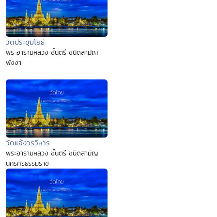
วัดประชุมโยธี
พระอารามหลวง ชั้นตรี ชนิดสามัญ
พังงา
วัดแจ้งวรวิหาร
พระอารามหลวง ชั้นตรี ชนิดสามัญ
นครศรีธรรมราช