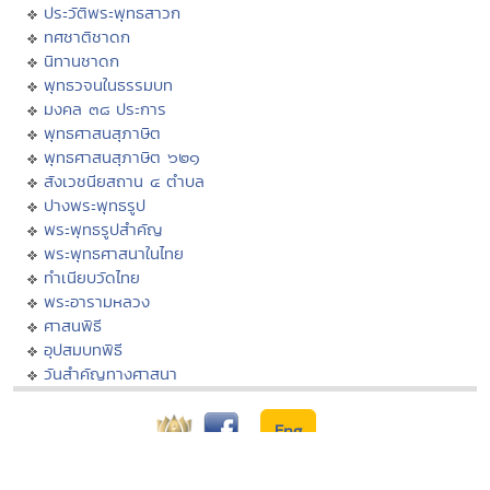
ประวัติพระพุทธสาวก
ทศชาติชาดก
นิทานชาดก
พุทธวจนในธรรมบท
มงคล ๓๘ ประการ
พุทธศาสนสุภาษิต
พุทธศาสนสุภาษิต ๖๒๑
สังเวชนียสถาน ๔ ตำบล
ปางพระพุทธรูป
พระพุทธรูปสำคัญ
พระพุทธศาสนาในไทย
ทำเนียบวัดไทย
พระอารามหลวง
ศาสนพิธี
อุปสมบทพิธี
วันสำคัญทางศาสนา
Eng
ธรรมะไทย