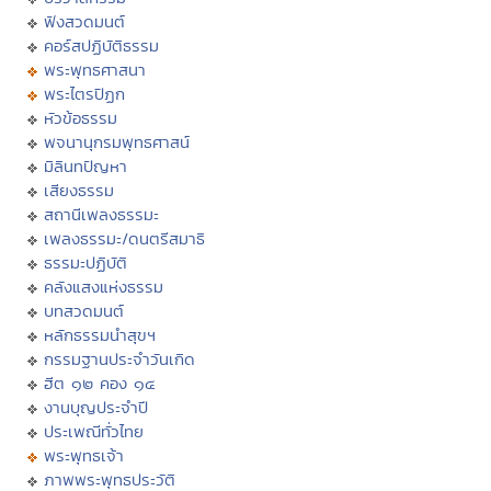
ฟังสวดมนต์
คอร์สปฏิบัติธรรม
พระพุทธศาสนา
พระไตรปิฏก
หัวข้อธรรม
พจนานุกรมพุทธศาสน์
มิลินทปัญหา
เสียงธรรม
สถานีเพลงธรรมะ
เพลงธรรมะ/ดนตรีสมาธิ
ธรรมะปฏิบัติ
คลังแสงแห่งธรรม
บทสวดมนต์
หลักธรรมนำสุขฯ
กรรมฐานประจำวันเกิด
ฮีต ๑๒ คอง ๑๔
งานบุญประจำปี
ประเพณีทั่วไทย
พระพุทธเจ้า
ภาพพระพุทธประวัติ