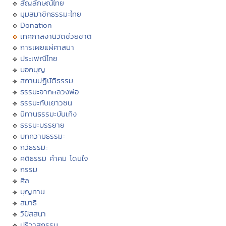
สัญลักษณ์ไทย
มุมสมาชิกธรรมะไทย
Donation
เทศกาลงานวัดช่วยชาติ
การเผยแผ่ศาสนา
ประเพณีไทย
บอกบุญ
สถานปฏิบัติธรรม
ธรรมะจากหลวงพ่อ
ธรรมะกับเยาวชน
นิทานธรรมะบันเทิง
ธรรมะบรรยาย
บทความธรรมะ
กวีธรรมะ
คติธรรม คำคม โดนใจ
กรรม
ศีล
บุญทาน
สมาธิ
วิปัสสนา
ปริวาสกรรม