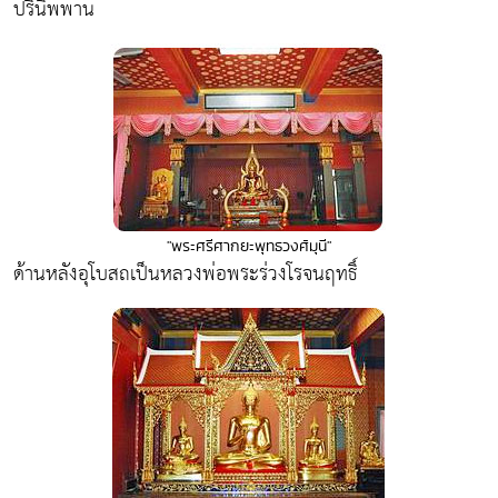
ปรินิพพาน
"พระศรีศากยะพุทธวงศ์มุนี"
ด้านหลังอุโบสถเป็นหลวงพ่อพระร่วงโรจนฤทธิ์