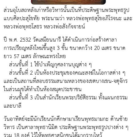
ส่วนอุโบสถหลังเก่าหรือวิหารนั้นเป็นที่ประดิษฐานพระพุทธรูป
แบบศิลปะสุโขทัย พระนามว่า หลวงพ่อพุทธสุโขอภิโรจนะ และ
หลวงพ่อพุทธโสธร หลวงพ่อสังกัจจายน์
ปี พ.ศ. 2532 วัดเสมียนนารี ได้ดำเนินการก่อสร้างศาลา
การเปรียญหลังใหม่ขึ้นสูง 3 ชั้น ขนาดกว้าง 20 เมตร ขนาด
ยาว 57 เมตร ลักษณะทรงไทย
ส่วนชั้นที่ 1 ใช้บำเพ็ญกุศลงานบุญต่าง ๆ
ส่วนชั้นที่ 2 เป็นห้องประชุมของคณะสงฆ์ในโอกาสต่าง ๆ
และเป็นสถานที่สอบธรรมสนามหลวงของเขตบางเขน-จตุจักร
ในส่วนมุขได้ทำเป็นห้องสมุดประชาชน
ส่วนชั้นที่ 3 เป็นสำนักเรียนพระปริยัติธรรม ทั้งแผนกธรรม
และบาลี
วันอาทิตย์จะมีนักเรียนนักศึกษามาเรียนพุทธมามกะ ด้านซ้าย
วิหาร เป็นศาลาพุทธานิมิต ประดิษฐานพระพุทธรูปปางต่าง ๆ
รวม 18 องค์ ไว้ให้พุทธศาสนิกชนได้มากราบไหว้