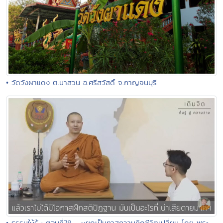
• วัดวังผาแดง ต.นาสวน อ.ศรีสวัสดิ์ จ.กาญจนบุรี
• ธรรมให้รู้ : ตอนที่78 - หยุดเป็นทาสความคิดชีวิตเปลี่ยน โดย พระ