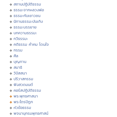
สถานปฏิบัติธรรม
ธรรมะจากหลวงพ่อ
ธรรมะกับเยาวชน
นิทานธรรมะบันเทิง
ธรรมะบรรยาย
บทความธรรมะ
กวีธรรมะ
คติธรรม คำคม โดนใจ
กรรม
ศีล
บุญทาน
สมาธิ
วิปัสสนา
ปริวาสกรรม
ฟังสวดมนต์
คอร์สปฏิบัติธรรม
พระพุทธศาสนา
พระไตรปิฏก
หัวข้อธรรม
พจนานุกรมพุทธศาสน์