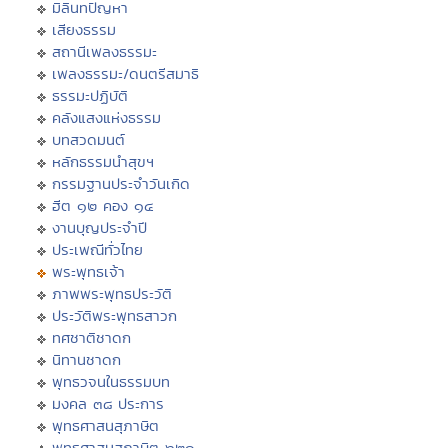
มิลินทปัญหา
เสียงธรรม
สถานีเพลงธรรมะ
เพลงธรรมะ/ดนตรีสมาธิ
ธรรมะปฏิบัติ
คลังแสงแห่งธรรม
บทสวดมนต์
หลักธรรมนำสุขฯ
กรรมฐานประจำวันเกิด
ฮีต ๑๒ คอง ๑๔
งานบุญประจำปี
ประเพณีทั่วไทย
พระพุทธเจ้า
ภาพพระพุทธประวัติ
ประวัติพระพุทธสาวก
ทศชาติชาดก
นิทานชาดก
พุทธวจนในธรรมบท
มงคล ๓๘ ประการ
พุทธศาสนสุภาษิต
พุทธศาสนสุภาษิต ๖๒๑