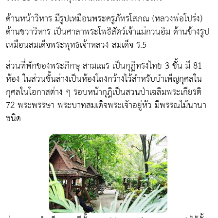
ด้านหน้าวิหาร มีรูปเหมือนพระครูภัทรโสภณ (หลวงพ่อโปร่ง)
ด้านขวาวิหาร เป็นศาลาพระโพธิสัตว์เจ้าแม่กวนอิม ด้านข้างรูป
เหมือนสมเด็จพระพุทธเจ้าหลวง สมเด็จ ร.5
ส่วนที่พักของพระภิกษุ สามเณร เป็นกุฏิทรงไทย 3 ชั้น มี 81
ห้อง ในส่วนชั้นล่างเป็นห้องโถงกว้างไว้สำหรับบำเพ็ญกุศลใน
กุศลในโอกาสต่าง ๆ รอบหน้ากุฎิเป็นสวนป่าเฉลิมพระเกียรติ
72 พระพรรษา พระบาทสมเด็จพระเจ้าอยู่หัว มีพรรณไม้นานา
ชนิด