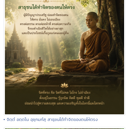
• จิตฺตํ อตฺตโน อุชุกมกํสุ สาธุชนได้ทำจิตของตนให้ตรง