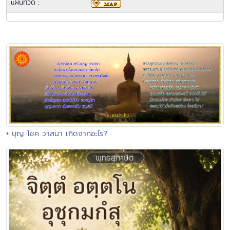
แผนที่วัด :
• บุญ โชค วาสนา เกิดจากอะไร?