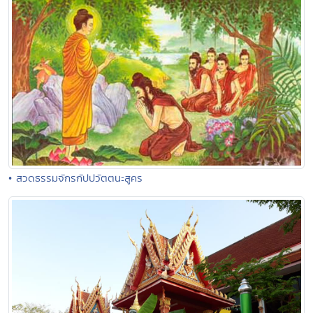
• สวดธรรมจักรกัปปวัตตนะสูคร