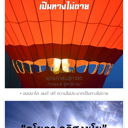
• อปฺปมาโท อมตํ ปทํ ความไม่ประมาทเป็นทางไม่ตาย