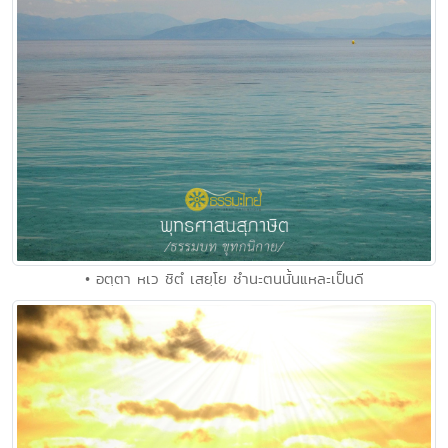
• อตฺตา หเว ชิตํ เสยฺโย ชํานะตนนั้นแหละเป็นดี