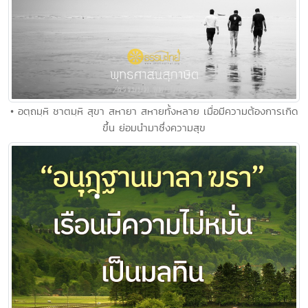
• อตฺถมฺหิ ชาตมฺหิ สุขา สหายา สหายทั้งหลาย เมื่อมีความต้องการเกิด
ขึ้น ย่อมนํามาซึ่งความสุข