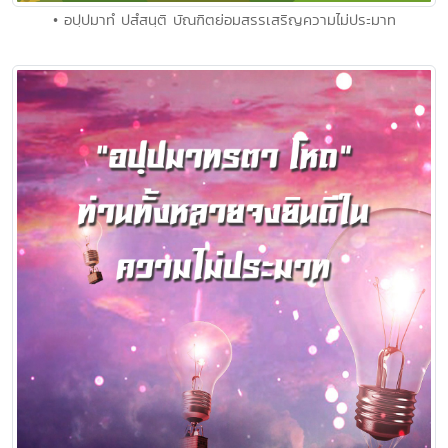
• อปฺปมาทํ ปสํสนฺติ บัณฑิตย่อมสรรเสริญความไม่ประมาท