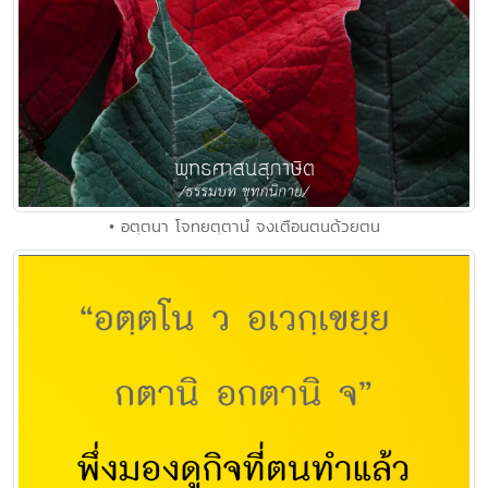
• อตฺตนา โจทยตฺตานํ จงเตือนตนด้วยตน