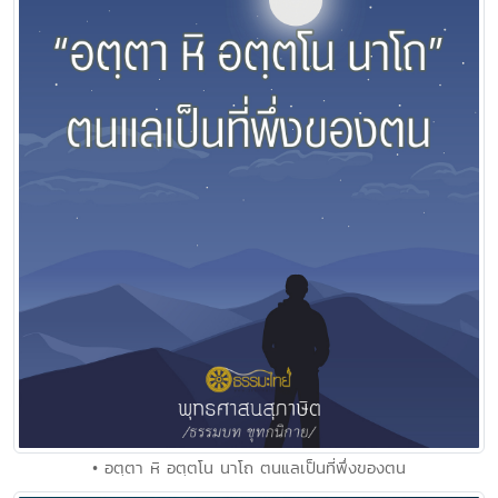
• อตฺตา หิ อตฺตโน นาโถ ตนแลเป็นที่พึ่งของตน