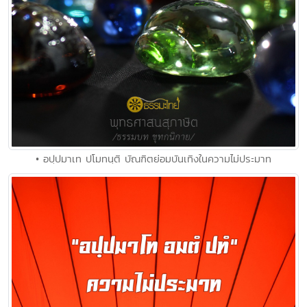
• อปฺปมาเท ปโมทนฺติ บัณฑิตย่อมบันเทิงในความไม่ประมาท