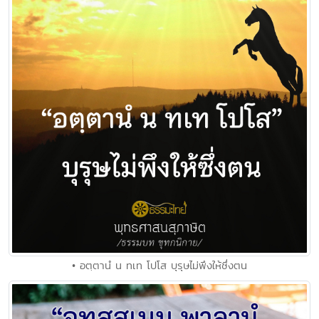
• อตฺตานํ น ทเท โปโส บุรุษไม่พึงให้ซึ่งตน