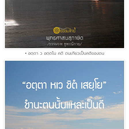
• อตฺตา ว อตฺตโน คติ ตนเทียวเป็นคติของตน