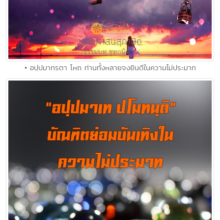
• อปฺปมาทรตา โหถ ท่านทั้งหลายจงยินดีในความไม่ประมาท