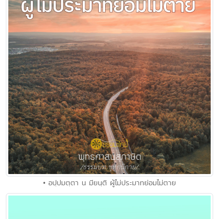
• อปฺปมตฺตา น มียนฺติ ผู้ไม่ประมาทย่อมไม่ตาย