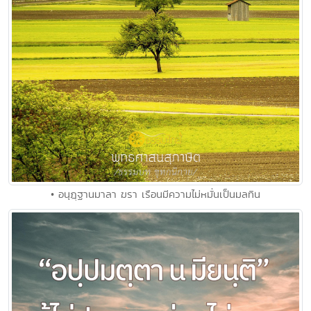
• อนุฎฺฐานมาลา ฆรา เรือนมีความไม่หมั่นเป็นมลทิน