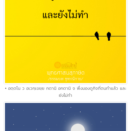
• อตฺตโน ว อเวกฺเขยฺย กตานิ อกตานิ จ พึ่งมองดูกิจที่ตนทำแล้ว และ
ยังไม่ทำ