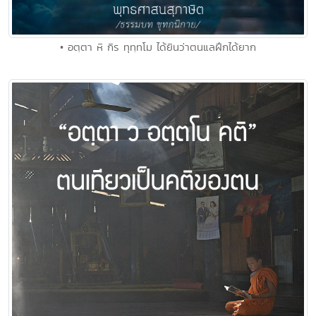
• อตฺตา หิ กิร ทุทฺทโม ได้ยินว่าตนแลฝึกได้ยาก