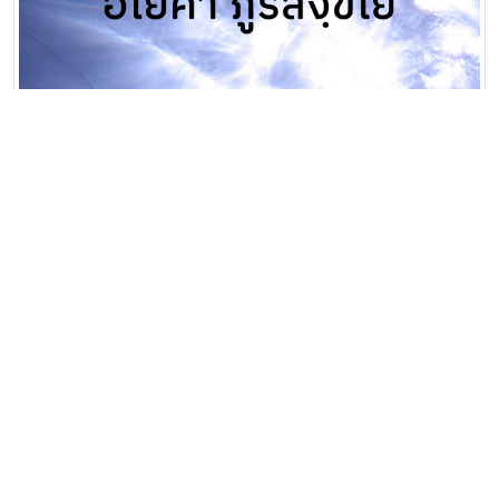
• อโยคา ภูริสงฺขโย ความสิ้นแห่งปัญญาเพราะไม่ประกอบ