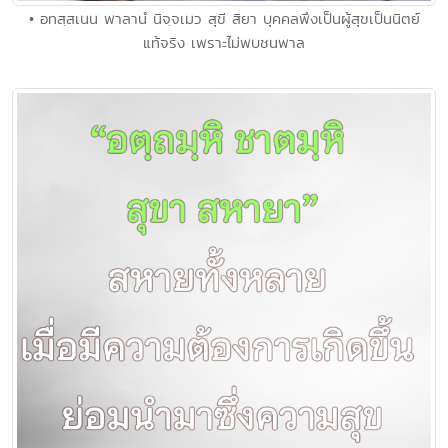
• อทสฺสเนน พาลานํ นิจฺจเมว สุขี สิยา บุคคลพึงเป็นผู้สุขเป็นนิตย์
แท้จริง เพราะไม่พบชนพาล