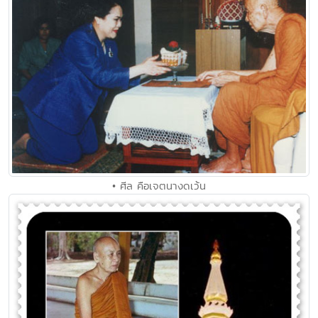
• ศีล คือเจตนางดเว้น