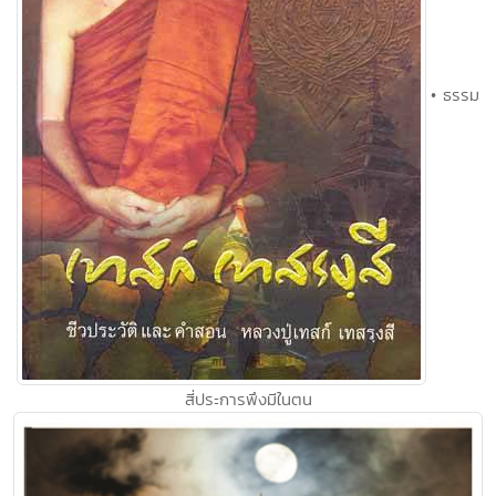
• ธรรม
สี่ประการพึงมีในตน