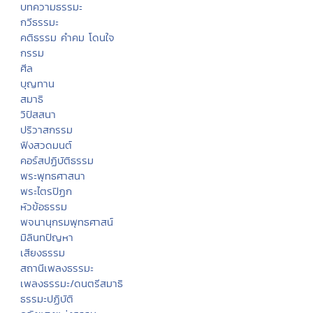
บทความธรรมะ
กวีธรรมะ
คติธรรม คำคม โดนใจ
กรรม
ศีล
บุญทาน
สมาธิ
วิปัสสนา
ปริวาสกรรม
ฟังสวดมนต์
คอร์สปฏิบัติธรรม
พระพุทธศาสนา
พระไตรปิฏก
หัวข้อธรรม
พจนานุกรมพุทธศาสน์
มิลินทปัญหา
เสียงธรรม
สถานีเพลงธรรมะ
เพลงธรรมะ/ดนตรีสมาธิ
ธรรมะปฏิบัติ