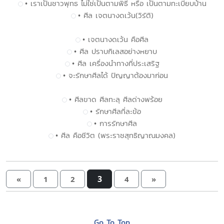
• เราเป็นชาวพุทธ ไม่ใช่เป็นตามพิธี หรือ เป็นตามทะเบียบบ้าน
• ศีล เจตนางดเว้น(วิรัติ)
• เจตนางดเว้น คือศีล
• ศีล ปราบกิเลสอย่างหยาบ
• ศีล เครื่องนำทางที่ประเสริฐ
• จะรักษาศีลได้ ปัญญาต้องมาก่อน
• ศีลขาด ศีลทะลุ ศีลด่างพร้อย
• รักษาศีลที่ละข้อ
• การรักษาศีล
• ศีล คือชีวิต (พระราชสุทธิญาณมงคล)
3
«
1
2
4
»
Go To Top