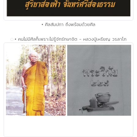
• ศีลสัมปทา ถึงพร้อมด้วยศีล
• คนไม่มีศีลก็เพราะไม่รู้จักรักษาจิต - หลวงปู่เหรียญ วรลาโภ