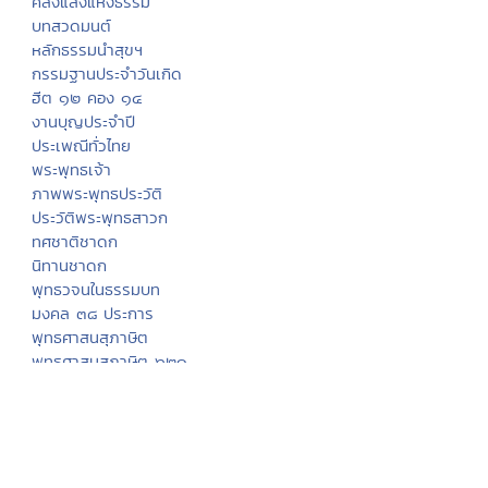
คลังแสงแห่งธรรม
บทสวดมนต์
หลักธรรมนำสุขฯ
กรรมฐานประจำวันเกิด
ฮีต ๑๒ คอง ๑๔
งานบุญประจำปี
ประเพณีทั่วไทย
พระพุทธเจ้า
ภาพพระพุทธประวัติ
ประวัติพระพุทธสาวก
ทศชาติชาดก
นิทานชาดก
พุทธวจนในธรรมบท
มงคล ๓๘ ประการ
พุทธศาสนสุภาษิต
พุทธศาสนสุภาษิต ๖๒๑
สังเวชนียสถาน ๔ ตำบล
ปางพระพุทธรูป
พระพุทธรูปสำคัญ
พระพุทธศาสนาในไทย
ทำเนียบวัดไทย