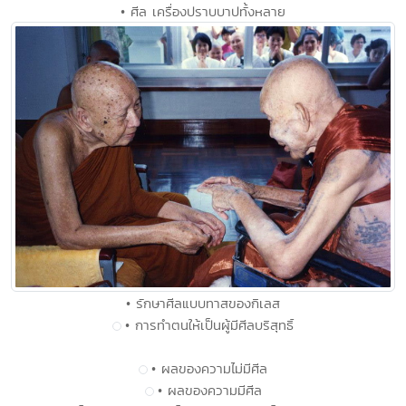
• ศีล เครื่องปราบบาปทั้งหลาย
• รักษาศีลแบบทาสของกิเลส
• การทำตนให้เป็นผู้มีศีลบริสุทธิ์
• ผลของความไม่มีศีล
• ผลของความมีศีล