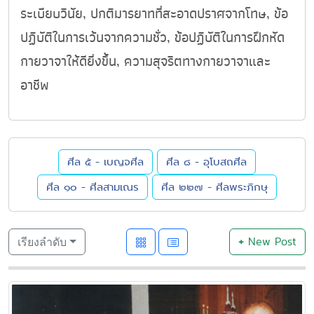
ระเบียบวินัย, ปกติมารยาทที่สะอาดปราศจากโทษ, ข้อ
ปฏิบัติในการเว้นจากความชั่ว, ข้อปฏิบัติในการฝึกหัด
กายวาจาให้ดียิ่งขึ้น, ความสุจริตทางกายวาจาและ
อาชีพ
ศีล ๕ - เบญจศีล
ศีล ๘ - อุโบสถศีล
ศีล ๑๐ - ศีลสามเณร
ศีล ๒๒๗ - ศีลพระภิกษุ
+
New Post
เรียงลำดับ