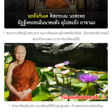
• สมาทานศีลอุโบสถ,อาราธนาศีลแปด,อุโบสถศีล,ศีล8, มีอานิสงส์มากแม้
สมบัติแห่งพระราชายังเทียบมิได้
• รักษาศีลอุโบสถ แบบไหนให้ได้บุญสูงสุด คำสอนหลวงพ่อจรัญ