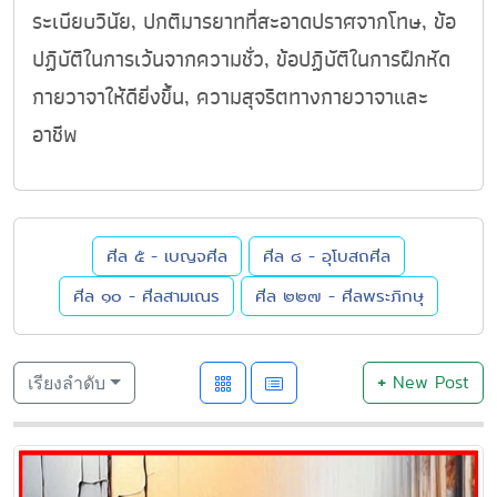
ระเบียบวินัย, ปกติมารยาทที่สะอาดปราศจากโทษ, ข้อ
ปฏิบัติในการเว้นจากความชั่ว, ข้อปฏิบัติในการฝึกหัด
กายวาจาให้ดียิ่งขึ้น, ความสุจริตทางกายวาจาและ
อาชีพ
ศีล ๕ - เบญจศีล
ศีล ๘ - อุโบสถศีล
ศีล ๑๐ - ศีลสามเณร
ศีล ๒๒๗ - ศีลพระภิกษุ
+
New Post
เรียงลำดับ