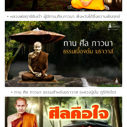
• หลวงพ่อฤาษีลิงดำ ผู้มีทาน,ศีล,ภาวนา..พึงหวังได้ซึ่งความพ้นทุกข์
• ทาน ศีล ภาวนา ธรรมสำหรับฆราวาส (หลวงปู่มั่น ภูริทัตโต)