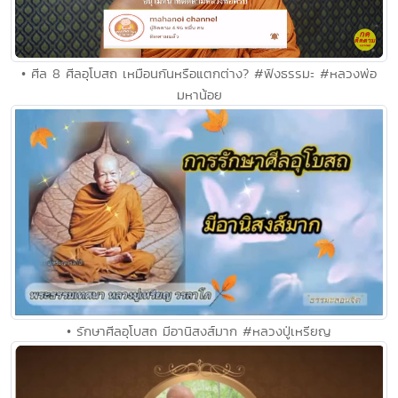
• ศีล 8 ศีลอุโบสถ เหมือนกันหรือแตกต่าง? #ฟังธรรมะ #หลวงพ่อ
มหาน้อย
• รักษาศีลอุโบสถ มีอานิสงส์มาก #หลวงปู่เหรียญ