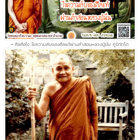
• ศีลคือใจ ไขความลับของศีลแท้ผ่านคำสอนหลวงปู่มั่น ภูริทัตโต