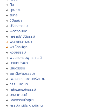
ศีล
บุญทาน
สมาธิ
วิปัสสนา
ปริวาสกรรม
ฟังสวดมนต์
คอร์สปฏิบัติธรรม
พระพุทธศาสนา
พระไตรปิฏก
หัวข้อธรรม
พจนานุกรมพุทธศาสน์
มิลินทปัญหา
เสียงธรรม
สถานีเพลงธรรมะ
เพลงธรรมะ/ดนตรีสมาธิ
ธรรมะปฏิบัติ
คลังแสงแห่งธรรม
บทสวดมนต์
หลักธรรมนำสุขฯ
กรรมฐานประจำวันเกิด