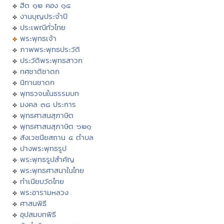
ฮีต ๑๒ คอง ๑๔
งานบุญประจำปี
ประเพณีทั่วไทย
พระพุทธเจ้า
ภาพพระพุทธประวัติ
ประวัติพระพุทธสาวก
ทศชาติชาดก
นิทานชาดก
พุทธวจนในธรรมบท
มงคล ๓๘ ประการ
พุทธศาสนสุภาษิต
พุทธศาสนสุภาษิต ๖๒๑
สังเวชนียสถาน ๔ ตำบล
ปางพระพุทธรูป
พระพุทธรูปสำคัญ
พระพุทธศาสนาในไทย
ทำเนียบวัดไทย
พระอารามหลวง
ศาสนพิธี
อุปสมบทพิธี