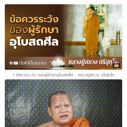
• ข้อควรระวัง ของผู้รักษาอุโบสถศีล : หลวงปู่สรวง ปริสุทฺโธ