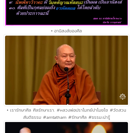
• อานิสงส์ของศีล
• เรารักษาศีล ศีลรักษาเรา. #หลวงพ่อปราโมทย์ปาโมชโช #วัดสวน
สันติธรรม #amtatham #รักษาศีล #ธรรมะน่ารู้