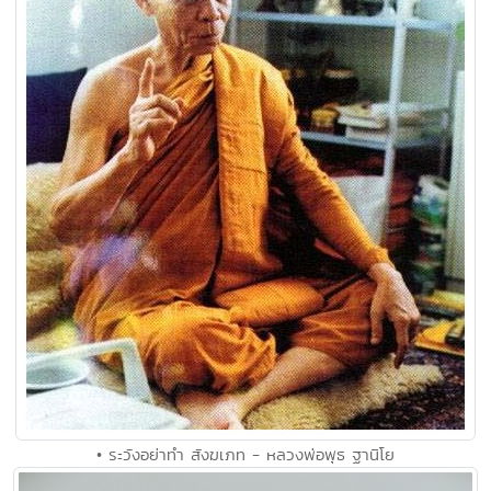
• ระวังอย่าทำ สังฆเภท - หลวงพ่อพุธ ฐานิโย