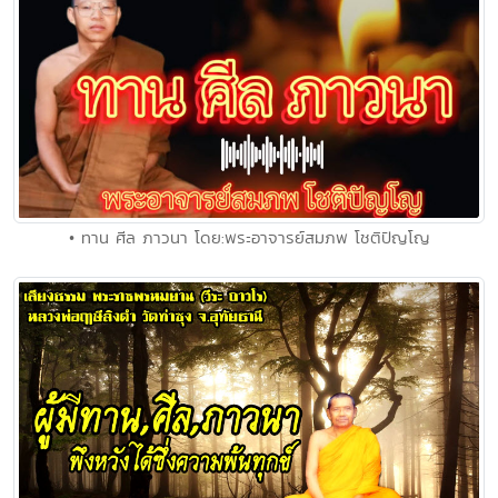
• ทาน ศีล ภาวนา โดย:พระอาจารย์สมภพ โชติปัญโญ