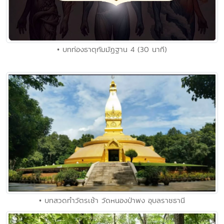
• บทท่องธาตุกัมมัฏฐาน 4 (30 นาที)
• บทสวดทำวัตรเช้า วัดหนองป่าพง อุบลราชธานี