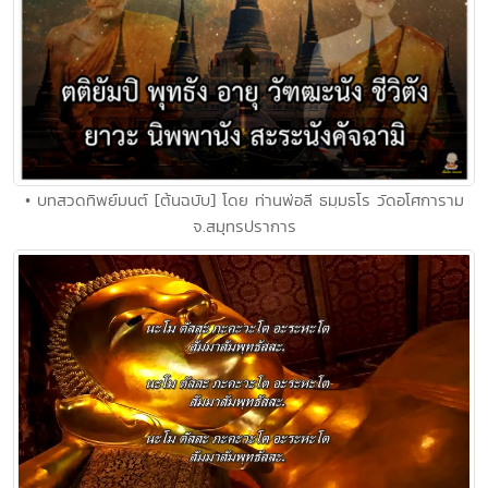
• บทสวดทิพย์มนต์ [ต้นฉบับ] โดย ท่านพ่อลี ธมฺมธโร วัดอโศการาม
จ.สมุทรปราการ