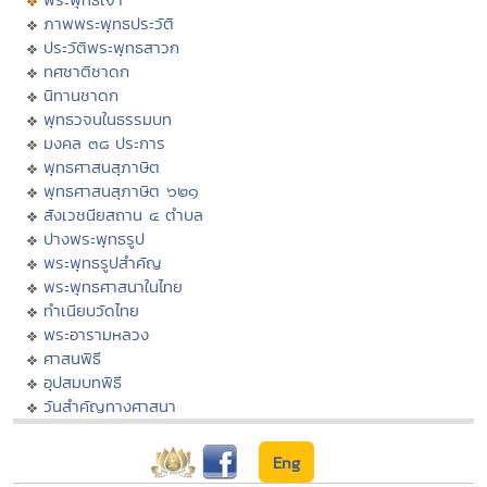
ภาพพระพุทธประวัติ
ประวัติพระพุทธสาวก
ทศชาติชาดก
นิทานชาดก
พุทธวจนในธรรมบท
มงคล ๓๘ ประการ
พุทธศาสนสุภาษิต
พุทธศาสนสุภาษิต ๖๒๑
สังเวชนียสถาน ๔ ตำบล
ปางพระพุทธรูป
พระพุทธรูปสำคัญ
พระพุทธศาสนาในไทย
ทำเนียบวัดไทย
พระอารามหลวง
ศาสนพิธี
อุปสมบทพิธี
วันสำคัญทางศาสนา
Eng