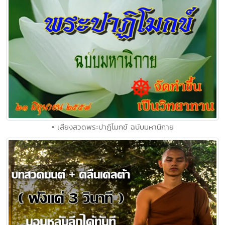
• เสียงสวดพระปาฏิโมกข์ ฉบับมหานิกาย