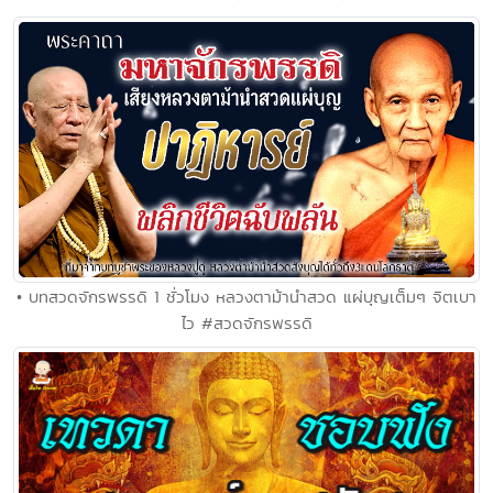
• บทสวดจักรพรรดิ 1 ชั่วโมง หลวงตาม้านำสวด แผ่บุญเต็มๆ จิตเบา
ไว #สวดจักรพรรดิ