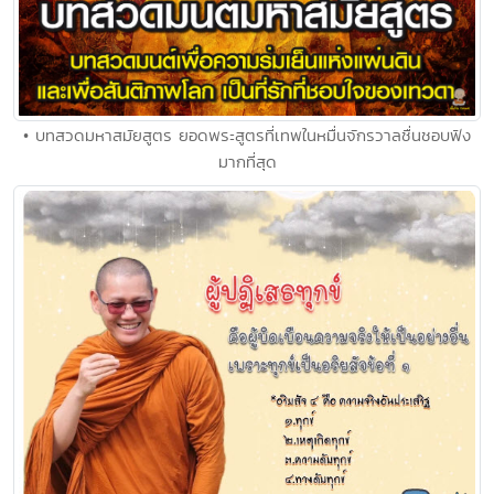
• บทสวดมหาสมัยสูตร ยอดพระสูตรที่เทพในหมื่นจักรวาลชื่นชอบฟัง
มากที่สุด