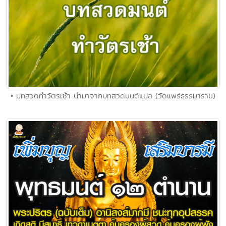
• บทสวดทำวัตรเช้า นำมาจากบทสวดมนต์แปล (วัดแพร่ธรรมาราม)