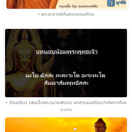
• พระอาจารย์ต้นสวดรตนปริตร
• รัตนปริตร (สมเด็จพระญาณสังวร) บทสวดมนต์ปัดเป่าภัยจากโรค
ระบาด