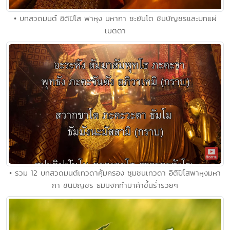
• บทสวดมนต์ อิติปิโส พาหุง มหากา ชะยันโต ชินบัญชรและบทแผ่
เมตตา
• รวม 12 บทสวดมนต์เทวดาคุ้มครอง ชุมชนเทวดา อิติปิโสพาหุงมหา
กา ชินบัญชร ธัมมจักทำมาค้าขึ้นร่ำรวยๆ