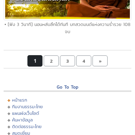
• [ฟัง 3 วินาที] นอนหลับลึกได้ทันที บทสวดมนต์แห่งความร่ำรวย 108
จบ
1
2
3
4
»
Go To Top
หน้าแรก
ทีมงานธรรมะไทย
แผนผังเว็บไซต์
ค้นหาข้อมูล
ติดต่อธรรมะไทย
สมุดเยี่ยม