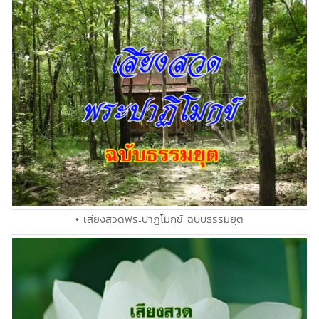
• เสียงสวดพระปาฏิโมกข์ ฉบับธรรมยุต