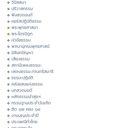
วิปัสสนา
ปริวาสกรรม
ฟังสวดมนต์
คอร์สปฏิบัติธรรม
พระพุทธศาสนา
พระไตรปิฏก
หัวข้อธรรม
พจนานุกรมพุทธศาสน์
มิลินทปัญหา
เสียงธรรม
สถานีเพลงธรรมะ
เพลงธรรมะ/ดนตรีสมาธิ
ธรรมะปฏิบัติ
คลังแสงแห่งธรรม
บทสวดมนต์
หลักธรรมนำสุขฯ
กรรมฐานประจำวันเกิด
ฮีต ๑๒ คอง ๑๔
งานบุญประจำปี
ประเพณีทั่วไทย
พระพุทธเจ้า