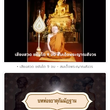
• เสียงสวด ชยันโต 9 จบ - สมเด็จพระญาณสังวร