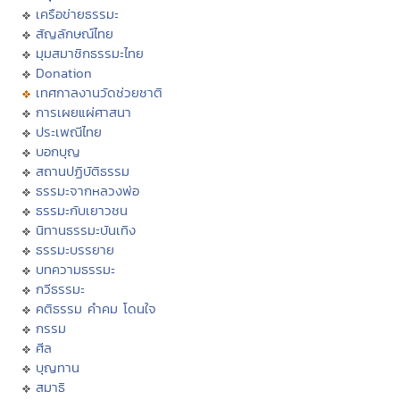
เครือข่ายธรรมะ
สัญลักษณ์ไทย
มุมสมาชิกธรรมะไทย
Donation
เทศกาลงานวัดช่วยชาติ
การเผยแผ่ศาสนา
ประเพณีไทย
บอกบุญ
สถานปฏิบัติธรรม
ธรรมะจากหลวงพ่อ
ธรรมะกับเยาวชน
นิทานธรรมะบันเทิง
ธรรมะบรรยาย
บทความธรรมะ
กวีธรรมะ
คติธรรม คำคม โดนใจ
กรรม
ศีล
บุญทาน
สมาธิ