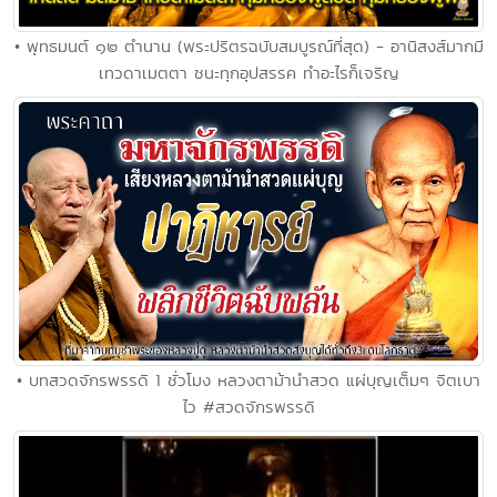
• พุทธมนต์ ๑๒ ตำนาน (พระปริตรฉบับสมบูรณ์ที่สุด) - อานิสงส์มากมี
เทวดาเมตตา ชนะทุกอุปสรรค ทำอะไรก็เจริญ
• บทสวดจักรพรรดิ 1 ชั่วโมง หลวงตาม้านำสวด แผ่บุญเต็มๆ จิตเบา
ไว #สวดจักรพรรดิ