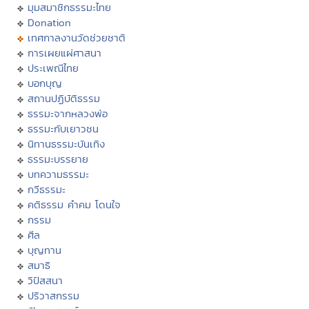
มุมสมาชิกธรรมะไทย
Donation
เทศกาลงานวัดช่วยชาติ
การเผยแผ่ศาสนา
ประเพณีไทย
บอกบุญ
สถานปฏิบัติธรรม
ธรรมะจากหลวงพ่อ
ธรรมะกับเยาวชน
นิทานธรรมะบันเทิง
ธรรมะบรรยาย
บทความธรรมะ
กวีธรรมะ
คติธรรม คำคม โดนใจ
กรรม
ศีล
บุญทาน
สมาธิ
วิปัสสนา
ปริวาสกรรม