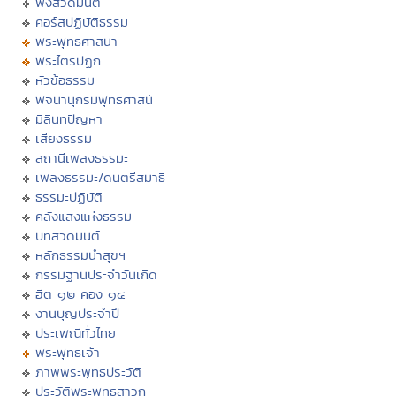
ฟังสวดมนต์
คอร์สปฏิบัติธรรม
พระพุทธศาสนา
พระไตรปิฏก
หัวข้อธรรม
พจนานุกรมพุทธศาสน์
มิลินทปัญหา
เสียงธรรม
สถานีเพลงธรรมะ
เพลงธรรมะ/ดนตรีสมาธิ
ธรรมะปฏิบัติ
คลังแสงแห่งธรรม
บทสวดมนต์
หลักธรรมนำสุขฯ
กรรมฐานประจำวันเกิด
ฮีต ๑๒ คอง ๑๔
งานบุญประจำปี
ประเพณีทั่วไทย
พระพุทธเจ้า
ภาพพระพุทธประวัติ
ประวัติพระพุทธสาวก