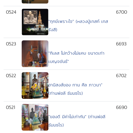
0524
6700
"ทุกข์เพราะใจ" (หลวงปู่เทสก์ เทส
รังสี)
0523
6693
"กิเลส ไม่กว้างไม่แคบ ขนาดเท่า
เบญจขันธ์"
0522
6702
อานิสงส์ของ ทาน ศีล ภาวนา"
(ท่านพ่อลี ธัมมธโร)
0521
6690
"ของดี มีค่าไม่เท่ากัน" (ท่านพ่อลี
ธัมมธโร)