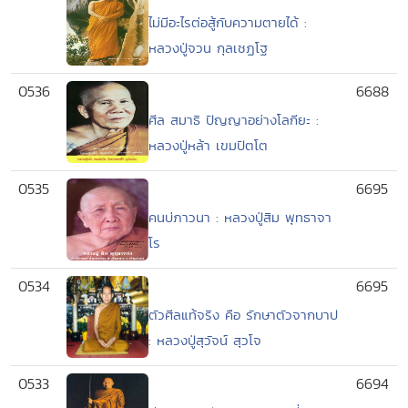
ไม่มีอะไรต่อสู้กับความตายได้ :
หลวงปู่จวน กุลเชฏโฐ
0536
6688
ศีล สมาธิ ปัญญาอย่างโลกียะ :
หลวงปู่หล้า เขมปัตโต
0535
6695
คนบ่ภาวนา : หลวงปู่สิม พุทธาจา
โร
0534
6695
ตัวศีลแท้จริง คือ รักษาตัวจากบาป
: หลวงปู่สุวัจน์ สุวโจ
0533
6694