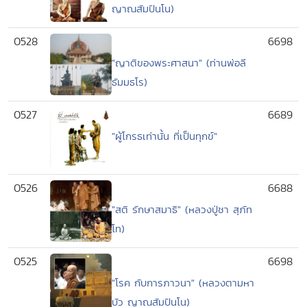
ญาณสัมปันโน)
0528
6698
"ญาติของพระศาสนา" (ท่านพ่อลี
ธัมมธโร)
0527
6689
"ผู้โกรธเท่านั้น ที่เป็นทุกข์"
0526
6688
"สติ รักษาสมาธิ" (หลวงปู่ชา สุภัท
โท)
0525
6698
"โรค กับการภาวนา" (หลวงตามหา
บัว ญาณสัมปันโน)