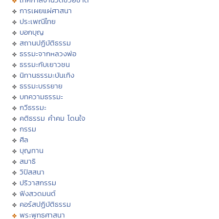
การเผยแผ่ศาสนา
ประเพณีไทย
บอกบุญ
สถานปฏิบัติธรรม
ธรรมะจากหลวงพ่อ
ธรรมะกับเยาวชน
นิทานธรรมะบันเทิง
ธรรมะบรรยาย
บทความธรรมะ
กวีธรรมะ
คติธรรม คำคม โดนใจ
กรรม
ศีล
บุญทาน
สมาธิ
วิปัสสนา
ปริวาสกรรม
ฟังสวดมนต์
คอร์สปฏิบัติธรรม
พระพุทธศาสนา