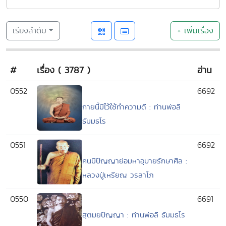
เรียงลำดับ
+ เพิ่มเรื่อง
#
เรื่อง ( 3787 )
อ่าน
0552
6692
กายนี้มีไว้ใช้ทำความดี : ท่านพ่อลี
ธัมมธโร
0551
6692
คนมีปัญญาย่อมหาอุบายรักษาศีล :
หลวงปู่เหรียญ วรลาโภ
0550
6691
สุตมยปัญญา : ท่านพ่อลี ธัมมธโร