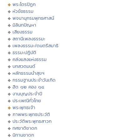
พระไตรปิฏก
หัวข้อธรรม
พจนานุกรมพุทธศาสน์
มิลินทปัญหา
เสียงธรรม
สถานีเพลงธรรมะ
เพลงธรรมะ/ดนตรีสมาธิ
ธรรมะปฏิบัติ
คลังแสงแห่งธรรม
บทสวดมนต์
หลักธรรมนำสุขฯ
กรรมฐานประจำวันเกิด
ฮีต ๑๒ คอง ๑๔
งานบุญประจำปี
ประเพณีทั่วไทย
พระพุทธเจ้า
ภาพพระพุทธประวัติ
ประวัติพระพุทธสาวก
ทศชาติชาดก
นิทานชาดก