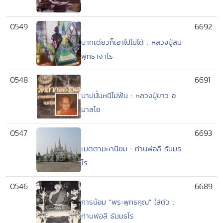
0549
6692
บาทเดียวก็เอาไปไม่ได้ : หลวงปู่สิม
พุทธาจาโร
0548
6691
บาปนั้นหนีไม่พ้น : หลวงปู่ขาว อ
นาลโย
0547
6693
เมตตามหานิยม : ท่านพ่อลี ธัมมธ
โร
0546
6689
การน้อม "พระพุทธคุณ" ใส่ตัว :
ท่านพ่อลี ธัมมธโร