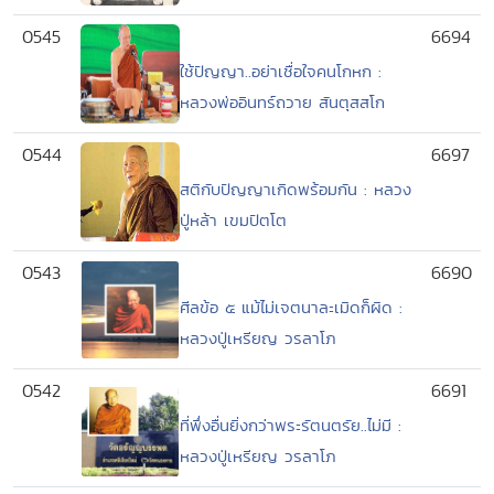
0545
6694
ใช้ปัญญา..อย่าเชื่อใจคนโกหก :
หลวงพ่ออินทร์ถวาย สันตุสสโก
0544
6697
สติกับปัญญาเกิดพร้อมกัน : หลวง
ปู่หล้า เขมปัตโต
0543
6690
ศีลข้อ ๕ แม้ไม่เจตนาละเมิดก็ผิด :
หลวงปู่เหรียญ วรลาโภ
0542
6691
ที่พึ่งอื่นยิ่งกว่าพระรัตนตรัย..ไม่มี :
หลวงปู่เหรียญ วรลาโภ