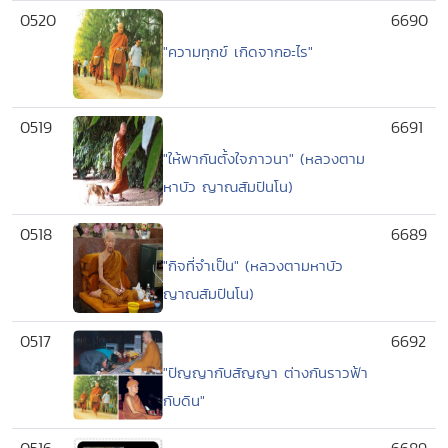
0520
6690
"ความทุกข์ เกิดจากอะไร"
0519
6691
"ให้พากันตั้งใจภาวนา" (หลวงตาม
หาบัว ญาณสัมปันโน)
0518
6689
"กิจที่จำเป็น" (หลวงตามหาบัว
ญาณสัมปันโน)
0517
6692
"ปัญญากับสัญญา ต่างกันราวฟ้า
กับดิน"