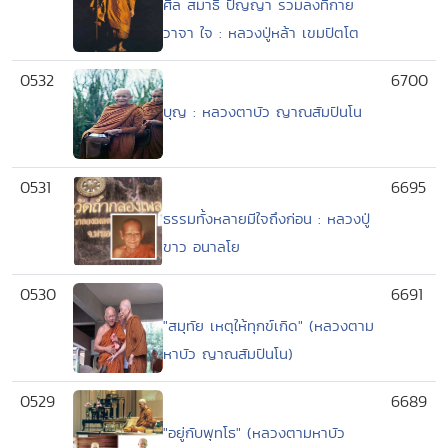
ศีล สมาธิ ปัญญา รวมลงที่กาย
วาจา ใจ : หลวงปู่หล้า เขมปัตโต
0532
6700
บุญ : หลวงตาบัว ญาณสัมปันโน
0531
6695
ธรรมทั้งหลายมีใจถึงก่อน : หลวงปู่
ขาว อนาลโย
0530
6691
"สมุทัย เหตุให้ทุกข์เกิด" (หลวงตาม
หาบัว ญาณสัมปันโน)
0529
6689
"อยู่กับพุทโธ" (หลวงตามหาบัว