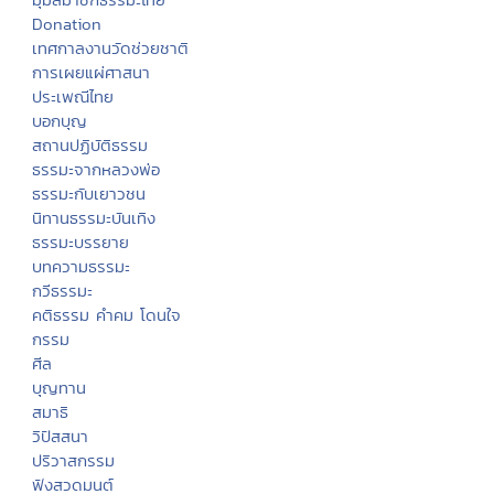
Donation
เทศกาลงานวัดช่วยชาติ
การเผยแผ่ศาสนา
ประเพณีไทย
บอกบุญ
สถานปฏิบัติธรรม
ธรรมะจากหลวงพ่อ
ธรรมะกับเยาวชน
นิทานธรรมะบันเทิง
ธรรมะบรรยาย
บทความธรรมะ
กวีธรรมะ
คติธรรม คำคม โดนใจ
กรรม
ศีล
บุญทาน
สมาธิ
วิปัสสนา
ปริวาสกรรม
ฟังสวดมนต์