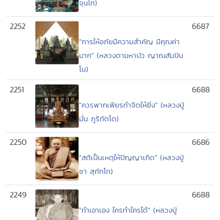
จุนโท)
2252
6687
"การให้อภัยมีความสำคัญ มีคุณค่า
มาก" (หลวงตามหาบัว ญาณสัมปัน
โน)
2251
6688
"ควรพากเพียรทำจิตให้ยิ่ง" (หลวงปู่
มั่น ภูริทัตโต)
2250
6686
"สติเป็นเหตุให้ปัญญาเกิด" (หลวงปู่
ชา สุภัทโท)
2249
6688
"ทำเอาเอง ใครทำใครได้" (หลวงปู่