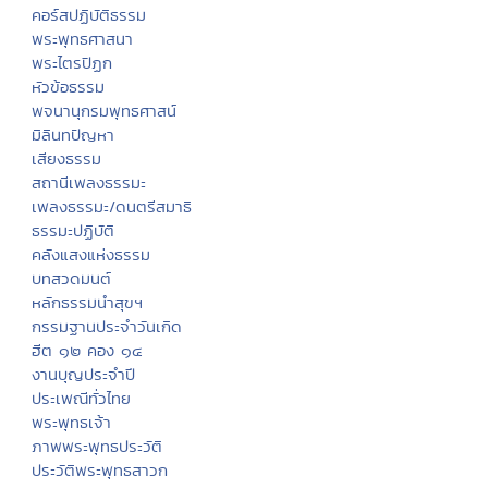
คอร์สปฏิบัติธรรม
พระพุทธศาสนา
พระไตรปิฏก
หัวข้อธรรม
พจนานุกรมพุทธศาสน์
มิลินทปัญหา
เสียงธรรม
สถานีเพลงธรรมะ
เพลงธรรมะ/ดนตรีสมาธิ
ธรรมะปฏิบัติ
คลังแสงแห่งธรรม
บทสวดมนต์
หลักธรรมนำสุขฯ
กรรมฐานประจำวันเกิด
ฮีต ๑๒ คอง ๑๔
งานบุญประจำปี
ประเพณีทั่วไทย
พระพุทธเจ้า
ภาพพระพุทธประวัติ
ประวัติพระพุทธสาวก