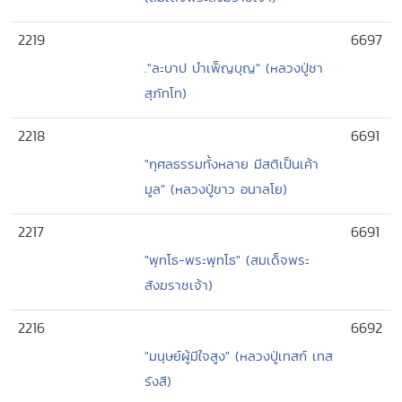
2219
6697
."ละบาป บำเพ็ญบุญ" (หลวงปู่ชา
สุภัทโท)
2218
6691
"กุศลธรรมทั้งหลาย มีสติเป็นเค้า
มูล" (หลวงปู่ขาว อนาลโย)
2217
6691
"พุทโธ-พระพุทโธ" (สมเด็จพระ
สังฆราชเจ้า)
2216
6692
"มนุษย์ผู้มีใจสูง" (หลวงปู่เทสก์ เทส
รังสี)