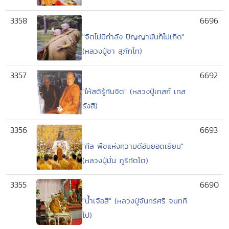
3358
6696
"จิตไม่มีกำลัง ปัญญามันก็ไม่เกิด"
(หลวงปู่ชา สุภัทโท)
3357
6692
"ให้สติรู้ทันจิต" (หลวงปู่เทสก์ เทส
รังสี)
3356
6693
"ศีล พืชแห่งความดีอันยอดเยี่ยม"
(หลวงปู่มั่น ภูริทัตโต)
3355
6690
"น้ำเจือสี" (หลวงปู่จันทร์ศรี จนฺทที
โป)