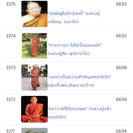
3375
6693
"มันมีอยู่ในปัจจุบันนี้" (หลวงปู่
เหรียญ วรลาโภ)
3374
6693
"การภาวนา ไม่ใช่เป็นของหนัก"
(หลวงปู่สิม พุทธาจาโร)
3373
6698
"เมตตาเป็นความสำคัญแก่ทุกจิตใจ"
(สมเด็จพระสังฆราชเจ้าฯ)
3372
6694
"ฆราวาสที่ได้มรรคผล" (หลวงปู่หล้า
เขมปตฺโต)
3371
6694