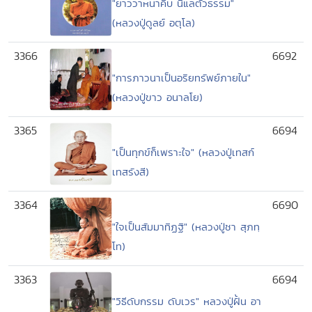
"ยาววาหนาคืบ นี้แลตัวธรรม"
(หลวงปู่ดูลย์ อตุโล)
3366
6692
"การภาวนาเป็นอริยทรัพย์ภายใน"
(หลวงปู่ขาว อนาลโย)
3365
6694
"เป็นทุกข์ก็เพราะใจ" (หลวงปู่เทสก์
เทสรังสี)
3364
6690
"ใจเป็นสัมมาทิฏฐิ" (หลวงปู่ชา สุภทฺ
โท)
3363
6694
"วิธีดับกรรม ดับเวร" หลวงปู่ฝั้น อา