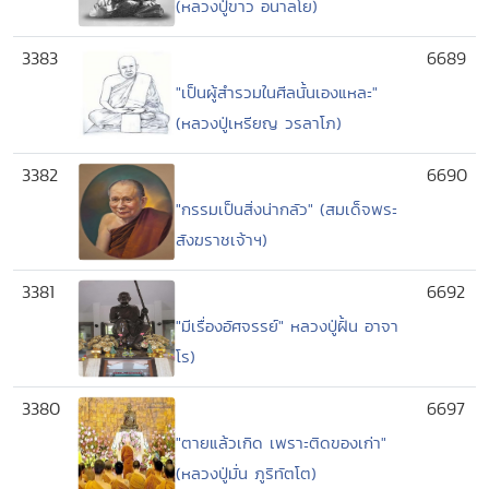
(หลวงปู่ขาว อนาลโย)
3383
6689
"เป็นผู้สำรวมในศีลนั้นเองแหละ"
(หลวงปู่เหรียญ วรลาโภ)
3382
6690
"กรรมเป็นสิ่งน่ากลัว" (สมเด็จพระ
สังฆราชเจ้าฯ)
3381
6692
"มีเรื่องอัศจรรย์" หลวงปู่ฝั้น อาจา
โร)
3380
6697
"ตายแล้วเกิด เพราะติดของเก่า"
(หลวงปู่มั่น ภูริทัตโต)