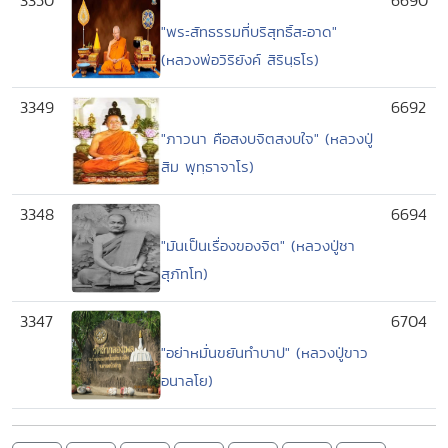
3350
6690
"พระสัทธรรมที่บริสุทธิ์สะอาด"
(หลวงพ่อวิริยังค์ สิรินฺธโร)
3349
6692
"ภาวนา คือสงบจิตสงบใจ" (หลวงปู่
สิม พุทฺธาจาโร)
3348
6694
"มันเป็นเรื่องของจิต" (หลวงปู่ชา
สุภัทโท)
3347
6704
"อย่าหมั่นขยันทำบาป" (หลวงปู่ขาว
อนาลโย)