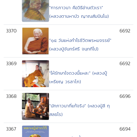
"การภาวนา คือวิธีอ่านตัวเรา"
(หลวงตามหาบัว ญาณสัมปันโน)
3370
6692
"๑๕ วันแห่งกำไรชีวิตพรหมจรรย์"
(หลวงปู่จันทร์ศรี จนฺททีโป)
3369
6692
"ให้รักษาใจดวงนี้แหละ" (หลวงปู๋
เหรียญ วรลาโภ)
3368
6696
"นักภาวนาที่แท้จริง" (หลวงปู่ลี กุ
สลธโร)
3367
6694