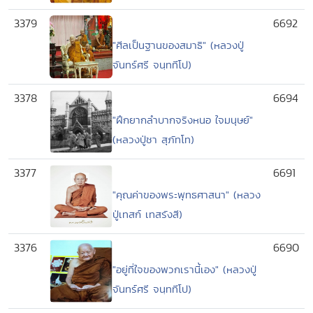
3379
6692
"ศีลเป็นฐานของสมาธิ" (หลวงปู่
จันทร์ศรี จนฺททีโป)
3378
6694
"ฝึกยากลำบากจริงหนอ ใจมนุษย์"
(หลวงปู่ชา สุภัทโท)
3377
6691
"คุณค่าของพระพุทธศาสนา" (หลวง
ปู่เทสก์ เทสรังสี)
3376
6690
"อยู่ที่ใจของพวกเรานี้เอง" (หลวงปู่
จันทร์ศรี จนฺททีโป)