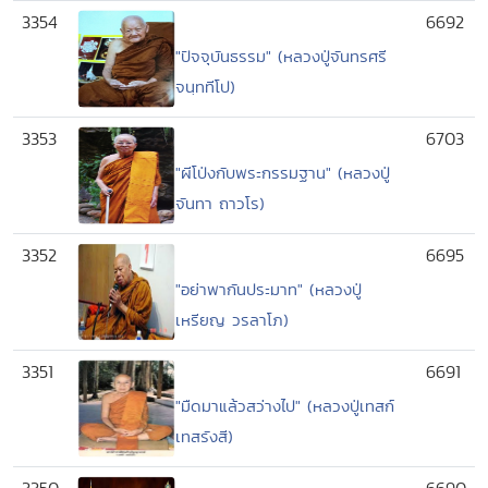
3354
6692
"ปัจจุบันธรรม" (หลวงปู่จันทรศรี
จนฺททีโป)
3353
6703
"ผีโป่งกับพระกรรมฐาน" (หลวงปู่
จันทา ถาวโร)
3352
6695
"อย่าพากันประมาท" (หลวงปู่
เหรียญ วรลาโภ)
3351
6691
"มืดมาแล้วสว่างไป" (หลวงปู่เทสก์
เทสรังสี)