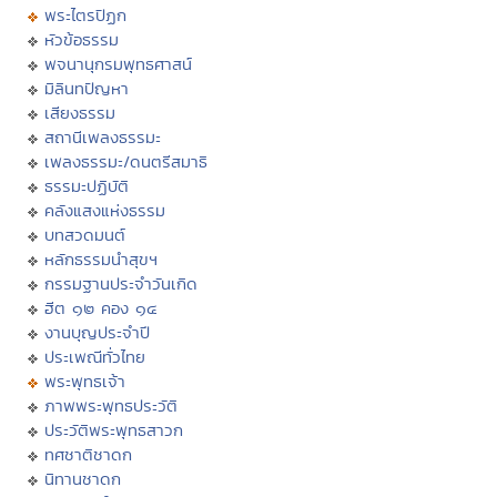
พระไตรปิฏก
หัวข้อธรรม
พจนานุกรมพุทธศาสน์
มิลินทปัญหา
เสียงธรรม
สถานีเพลงธรรมะ
เพลงธรรมะ/ดนตรีสมาธิ
ธรรมะปฏิบัติ
คลังแสงแห่งธรรม
บทสวดมนต์
หลักธรรมนำสุขฯ
กรรมฐานประจำวันเกิด
ฮีต ๑๒ คอง ๑๔
งานบุญประจำปี
ประเพณีทั่วไทย
พระพุทธเจ้า
ภาพพระพุทธประวัติ
ประวัติพระพุทธสาวก
ทศชาติชาดก
นิทานชาดก