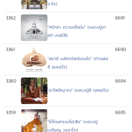
จาโร)
3362
6691
"ศรัทธา ความเชื่อมั่น" (หลวงปู่เท
สก์ เทสฺรํสี)
3361
6690
"สมาธิ หลักทรัพย์ของใจ" (ท่านพ่อ
ลี ธมฺมธโร)
3360
6694
"ลาโพธิญาณ" (หลวงปู่ลี กุสลธโร)
3359
6695
"ให้โทษกรรมไปเสีย" (หลวงปู่
เหรียญ วรลาโภ)