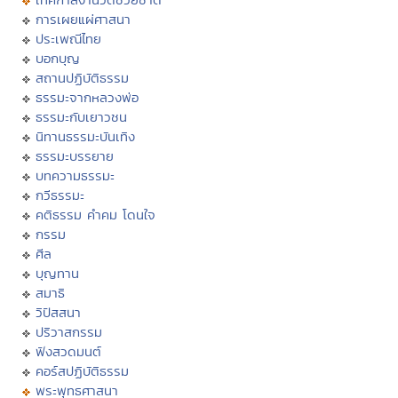
การเผยแผ่ศาสนา
ประเพณีไทย
บอกบุญ
สถานปฏิบัติธรรม
ธรรมะจากหลวงพ่อ
ธรรมะกับเยาวชน
นิทานธรรมะบันเทิง
ธรรมะบรรยาย
บทความธรรมะ
กวีธรรมะ
คติธรรม คำคม โดนใจ
กรรม
ศีล
บุญทาน
สมาธิ
วิปัสสนา
ปริวาสกรรม
ฟังสวดมนต์
คอร์สปฏิบัติธรรม
พระพุทธศาสนา