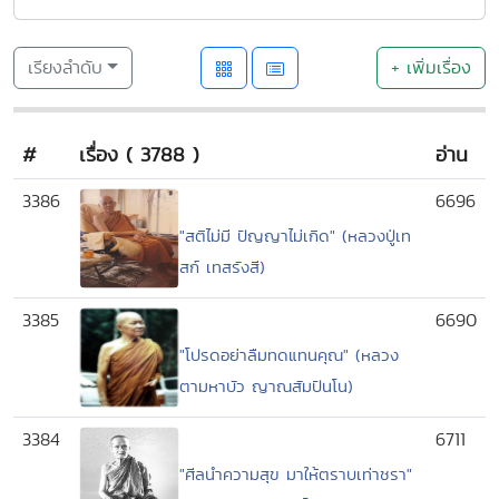
เรียงลำดับ
+ เพิ่มเรื่อง
#
เรื่อง ( 3788 )
อ่าน
3386
6696
"สติไม่มี ปัญญาไม่เกิด" (หลวงปู่เท
สก์ เทสรังสี)
3385
6690
"โปรดอย่าลืมทดแทนคุณ" (หลวง
ตามหาบัว ญาณสัมปันโน)
3384
6711
"ศีลนำความสุข มาให้ตราบเท่าชรา"