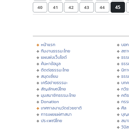
45
40
41
42
43
44
หน้าแรก
บอก
ทีมงานธรรมะไทย
สถา
แผนผังเว็บไซต์
ธรร
ค้นหาข้อมูล
ธรร
ติดต่อธรรมะไทย
นิทา
สมุดเยี่ยม
ธรร
เครือข่ายธรรมะ
บทค
สัญลักษณ์ไทย
กวี
มุมสมาชิกธรรมะไทย
คติ
Donation
กรร
เทศกาลงานวัดช่วยชาติ
ศีล
การเผยแผ่ศาสนา
บุญ
ประเพณีไทย
สมาธ
วิปั