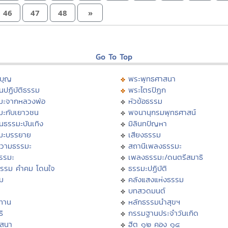
46
47
48
»
Go To Top
บุญ
พระพุทธศาสนา
นปฏิบัติธรรม
พระไตรปิฏก
มะจากหลวงพ่อ
หัวข้อธรรม
มะกับเยาวชน
พจนานุกรมพุทธศาสน์
นธรรมะบันเทิง
มิลินทปัญหา
มะบรรยาย
เสียงธรรม
วามธรรมะ
สถานีเพลงธรรมะ
ธรรมะ
เพลงธรรมะ/ดนตรีสมาธิ
ธรรม คำคม โดนใจ
ธรรมะปฏิบัติ
ม
คลังแสงแห่งธรรม
บทสวดมนต์
ทาน
หลักธรรมนำสุขฯ
ิ
กรรมฐานประจำวันเกิด
สสนา
ฮีต ๑๒ คอง ๑๔