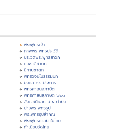
พระพุทธเจ้า
ภาพพระพุทธประวัติ
ประวัติพระพุทธสาวก
ทศชาติชาดก
นิทานชาดก
พุทธวจนในธรรมบท
มงคล ๓๘ ประการ
พุทธศาสนสุภาษิต
พุทธศาสนสุภาษิต ๖๒๑
สังเวชนียสถาน ๔ ตำบล
ปางพระพุทธรูป
พระพุทธรูปสำคัญ
พระพุทธศาสนาในไทย
ทำเนียบวัดไทย