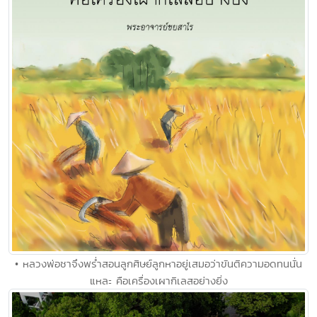
• หลวงพ่อชาจึงพร่ำสอนลูกศิษย์ลูกหาอยู่เสมอว่าขันติความอดทนนั่น
แหละ คือเครื่องเผากิเลสอย่างยิ่ง