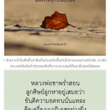
• ยิ่งเราเข้าใจลึกซึ้งว่าสิ่งทั้งปวงเกิดขึ้นดับไปตามเหตุตามปัจจัย เรายิ่ง
ตระหนักในข้อจำกัดของสิ่งที่เราจะควบคุมได้และยิ่งทุกข์น้อยลง