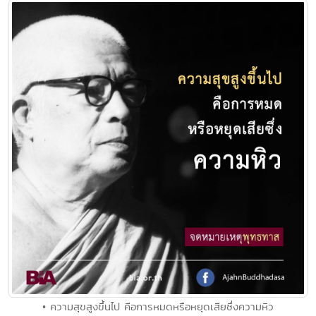
• ความสุขสูงขึ้นไป คือการหมดหรือหยุดเสียซึ่งความหิว