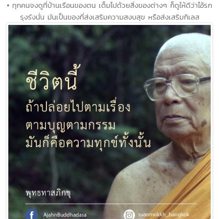
• ทุกคนจงดูที่บ้านเรือนของตน เต็มไปด้วยสิ่งของต่างๆ ก็ดูให้ดีว่าไอ้รก
รุงรังนั่น มันเป็นของที่ส่งเสริมความสงบสุข หรือส่งเสริมกิเลส