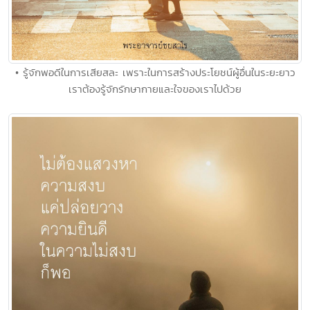
• รู้จักพอดีในการเสียสละ เพราะในการสร้างประโยชน์ผู้อื่นในระยะยาว
เราต้องรู้จักรักษากายและใจของเราไปด้วย