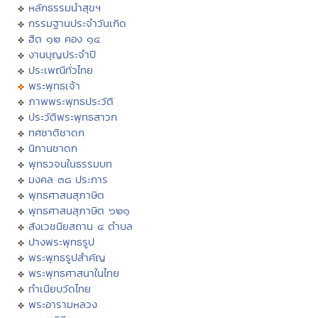
หลักธรรมนำสุขฯ
กรรมฐานประจำวันเกิด
ฮีต ๑๒ คอง ๑๔
งานบุญประจำปี
ประเพณีทั่วไทย
พระพุทธเจ้า
ภาพพระพุทธประวัติ
ประวัติพระพุทธสาวก
ทศชาติชาดก
นิทานชาดก
พุทธวจนในธรรมบท
มงคล ๓๘ ประการ
พุทธศาสนสุภาษิต
พุทธศาสนสุภาษิต ๖๒๑
สังเวชนียสถาน ๔ ตำบล
ปางพระพุทธรูป
พระพุทธรูปสำคัญ
พระพุทธศาสนาในไทย
ทำเนียบวัดไทย
พระอารามหลวง