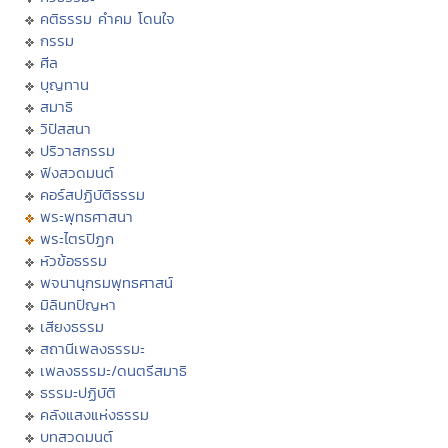
คติธรรม คำคม โดนใจ
กรรม
ศีล
บุญทาน
สมาธิ
วิปัสสนา
ปริวาสกรรม
ฟังสวดมนต์
คอร์สปฏิบัติธรรม
พระพุทธศาสนา
พระไตรปิฏก
หัวข้อธรรม
พจนานุกรมพุทธศาสน์
มิลินทปัญหา
เสียงธรรม
สถานีเพลงธรรมะ
เพลงธรรมะ/ดนตรีสมาธิ
ธรรมะปฏิบัติ
คลังแสงแห่งธรรม
บทสวดมนต์