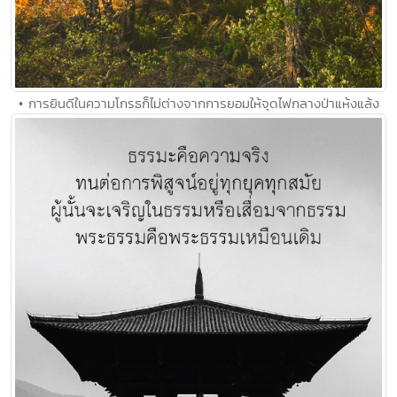
• การยินดีในความโกรธก็ไม่ต่างจากการยอมให้จุดไฟกลางป่าแห้งแล้ง