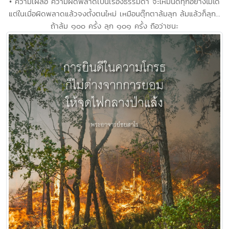
• ความเผลอ ความผิดพลาดเป็นเรื่องธรรมดา จะให้มันดีทุกอย่างไม่ได้
แต่ในเมื่อผิดพลาดแล้วจงตั้งตนใหม่ เหมือนตุ๊กตาล้มลุก ล้มแล้วก็ลุก...
ถ้าล้ม ๑๐๐ ครั้ง ลุก ๑๐๑ ครั้ง ถือว่าชนะ