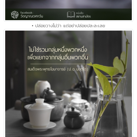
• ปล่อยวางไม่ว่า แต่อย่าปล่อยปละละเลย