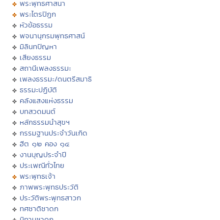
พระพุทธศาสนา
พระไตรปิฏก
หัวข้อธรรม
พจนานุกรมพุทธศาสน์
มิลินทปัญหา
เสียงธรรม
สถานีเพลงธรรมะ
เพลงธรรมะ/ดนตรีสมาธิ
ธรรมะปฏิบัติ
คลังแสงแห่งธรรม
บทสวดมนต์
หลักธรรมนำสุขฯ
กรรมฐานประจำวันเกิด
ฮีต ๑๒ คอง ๑๔
งานบุญประจำปี
ประเพณีทั่วไทย
พระพุทธเจ้า
ภาพพระพุทธประวัติ
ประวัติพระพุทธสาวก
ทศชาติชาดก
นิทานชาดก