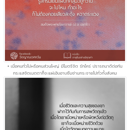
• เมื่อคนทั่วไปหรือคนส่วนใหญ่ มีไมตรีจิต รักใคร่ ปรารถนาดีต่อกัน
กระแสจิตเมตตาก็จะแผ่เอิบอาบซึมซ่านกระจายไปทั่วทั้งสังคม