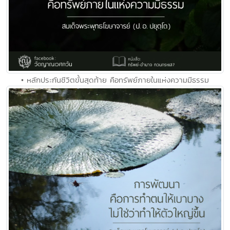
• หลักประกันชีวิตขั้นสุดท้าย คือทรัพย์ภายในแห่งความมีธรรม