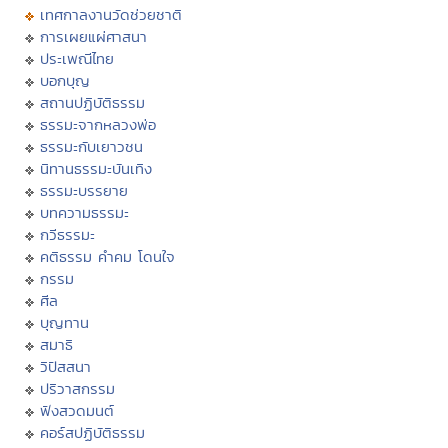
เทศกาลงานวัดช่วยชาติ
การเผยแผ่ศาสนา
ประเพณีไทย
บอกบุญ
สถานปฏิบัติธรรม
ธรรมะจากหลวงพ่อ
ธรรมะกับเยาวชน
นิทานธรรมะบันเทิง
ธรรมะบรรยาย
บทความธรรมะ
กวีธรรมะ
คติธรรม คำคม โดนใจ
กรรม
ศีล
บุญทาน
สมาธิ
วิปัสสนา
ปริวาสกรรม
ฟังสวดมนต์
คอร์สปฏิบัติธรรม