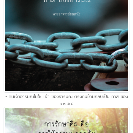
• คนเจ้าอารมณ์ไม่ใช่ เจ้า ของอารมณ์ ตรงกันข้ามกลับเป็น ทาส ของ
อารมณ์