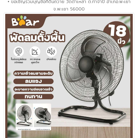
• ขอเชิญร่วมบุญซื้อที่ดินถวาย วัดต๊ำเหล่า ต.ท่าจำปี อำเภอ.พะเยา
จ.พะเยา 56000