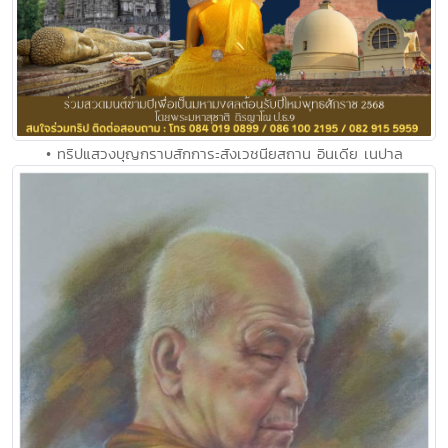
• ทริปแสวงบุญกราบสักการะสังเวชนียสถาน อินเดีย เนปาล