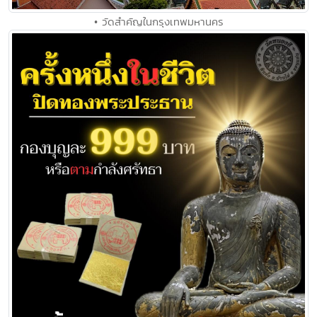
• วัดสำคัญในกรุงเทพมหานคร