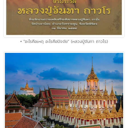
• "อะไรคือเหตุ อะไรคือปัจจัย" (หลวงปู่จันทา ถาวโร)