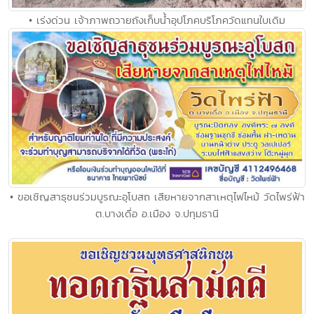
• เร่งด่วน เจ้าภาพถวายถังเก็บน้ำอุปโภคบริโภควัดแทนใบเดิม
• ขอเชิญสาธุชนร่วมบูรณะอุโบสถ เสียหายจากสาเหตุไฟไหม้ วัดไพร่ฟ้า
ต.บางเดื่อ อ.เมือง จ.ปทุมธานี