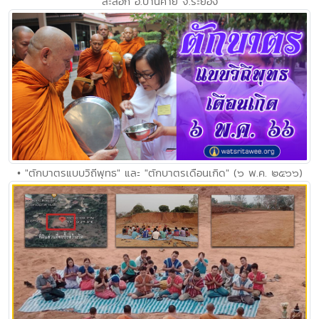
ละลอก อ.บ้านค่าย จ.ระยอง
• "ตักบาตรแบบวิถีพุทธ" และ "ตักบาตรเดือนเกิด" (๖ พ.ค. ๒๕๖๖)