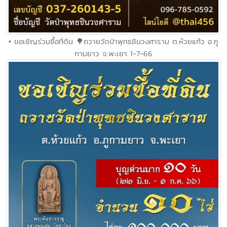
• ขอเชิญร่วมซื้อที่ดิน 🌳ถวายวัดป่าพุทธชินวงศาราม ต.ห้วยแก้ว อ.ภู
กามยาว จ.พะเยา 1-7-66