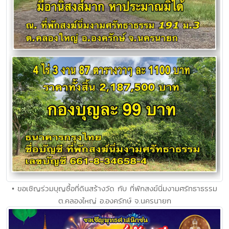
• ขอเชิญร่วมบุญซื้อที่ดินสร้างวัด กับ ที่พักสงฆ์นิ่มงามศรัทธาธรรม
ต.คลองใหญ่ อ.องครักษ์ จ.นครนายก