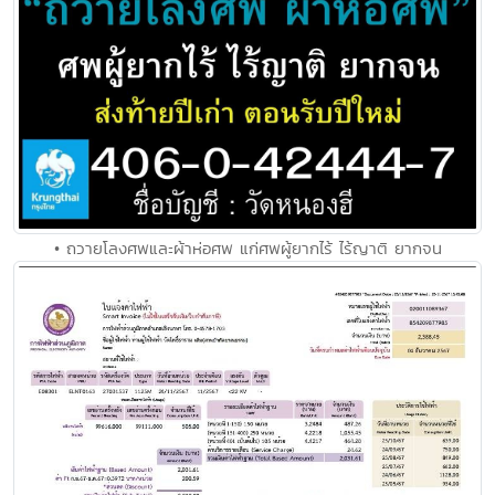
• ถวายโลงศพและผ้าห่อศพ แก่ศพผู้ยากไร้ ไร้ญาติ ยากจน