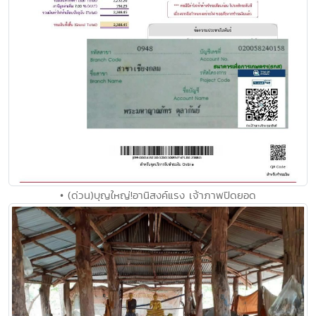
• (ด่วน)บุญใหญ่!อานิสงค์แรง เจ้าภาพปิดยอด