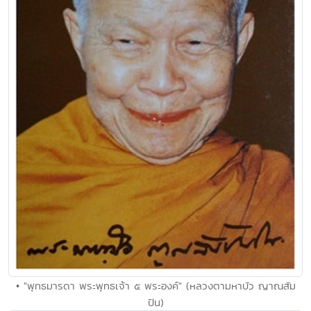
• "พุทธมารดา พระพุทธเจ้า ๕ พระองค์" (หลวงตามหาบัว ญาณสัม
ปัน)