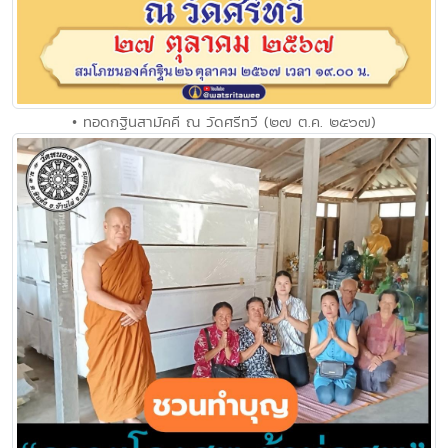
• ทอดกฐินสามัคคี ณ วัดศรีทวี (๒๗ ต.ค. ๒๕๖๗)