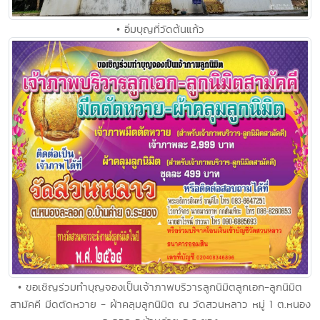
• อิ่มบุญที่วัดต้นแก้ว
• ขอเชิญร่วมทำบุญจองเป็นเจ้าภาพบริวารลูกนิมิตลูกเอก-ลูกนิมิต
สามัคคี มีดตัดหวาย - ผ้าคลุมลูกนิมิต ณ วัดสวนหลาว หมู่ 1 ต.หนอง