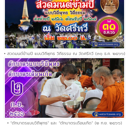
• สวดมนต์ข้ามปี แบบวิถีพุทธ วิถีธรรม ณ วัดศรีทวี (๓๑ ธ.ค. ๒๕๖๖)
• “ตักบาตรแบบวิถีพุทธ” และ “ตักบาตรเดือนเกิด” (๒ ก.ย. ๒๕๖๖)