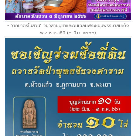
• "ตักบาตรในสวน" วันวิสาขบูชาและวันเฉลิมพระชนมพรรษาสมเด็จ
พระบรมราชินี (๓ มิ.ย. ๒๕๖๖)