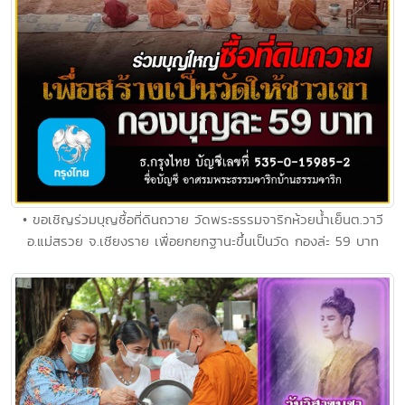
• ขอเชิญร่วมบุญซื้อที่ดินถวาย วัดพระธรรมจาริกห้วยน้ำเย็นต.วาวี
อ.แม่สรวย จ.เชียงราย เพื่อยกยกฐานะขึ้นเป็นวัด กองล่ะ 59 บาท