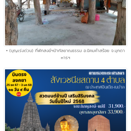
• (บุญเร่งด่วน) ที่พักสงฆ์ฯป่ากัลยาณธรรม อ.นิคมคำสร้อย จ.มุกดา
หารฯ