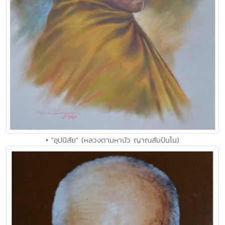
• "อุปนิสัย" (หลวงตามหาบัว ญาณสัมปันโน)