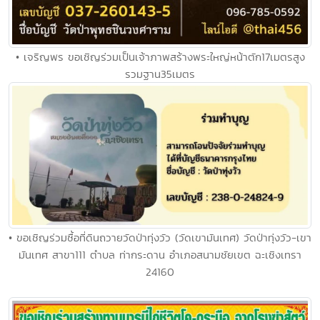
• เจริญพร ขอเชิญร่วมเป็นเจ้าภาพสร้างพระใหญ่หน้าตัก17เมตรสูง
รวมฐาน35เมตร
• ขอเชิญร่วมซื้อที่ดินถวายวัดป่าทุ่งวัว (วัดเขามันเทศ) วัดป่าทุ่งวัว-เขา
มันเทศ สาขา111 ตำบล ท่ากระดาน อำเภอสนามชัยเขต ฉะเชิงเทรา
24160