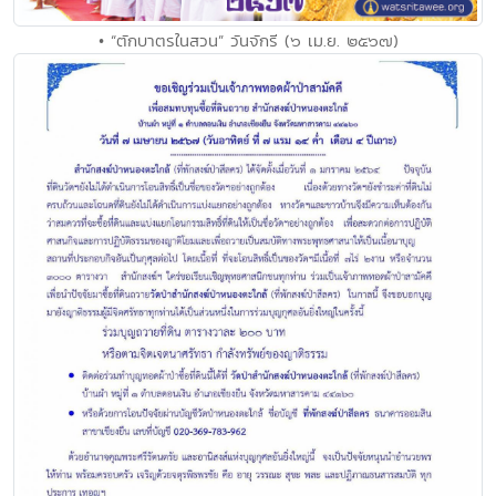
• “ตักบาตรในสวน” วันจักรี (๖ เม.ย. ๒๕๖๗)