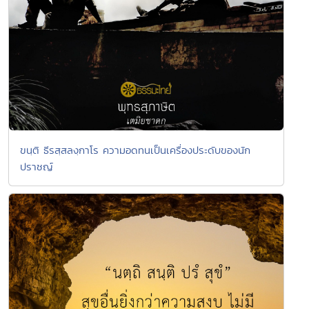
ขนฺติ ธีรสฺสลงฺกาโร ความอดทนเป็นเครื่องประดับของนัก
ปราชญ์