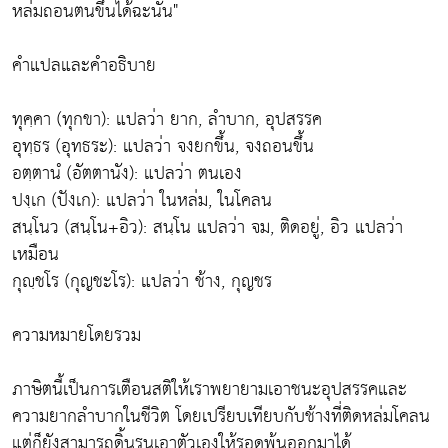
หล่มถอนตนขึ้นได้ฉะนั้น"
คำแปลและคำอธิบาย
ทุคฺคา (ทุกขา): แปลว่า ยาก, ลำบาก, อุปสรรค
อุทฺธร (อุทธระ): แปลว่า จงยกขึ้น, จงถอนขึ้น
อตฺตานํ (อัตตานัง): แปลว่า ตนเอง
ปงฺเก (ปังเก): แปลว่า ในหล่ม, ในโคลน
สนฺโนว (สนฺโน+อิว): สนฺโน แปลว่า จม, ติดอยู่, อิว แปลว่า
เหมือน
กุญฺชโร (กุญชะโร): แปลว่า ช้าง, กุญชร
ความหมายโดยรวม
ภาษิตนี้เป็นการเตือนสติให้เราพยายามเอาชนะอุปสรรคและ
ความยากลำบากในชีวิต โดยเปรียบเทียบกับช้างที่ติดหล่มโคลน
แต่ก็ยังสามารถดิ้นรนเอาตัวเองให้รอดพ้นออกมาได้