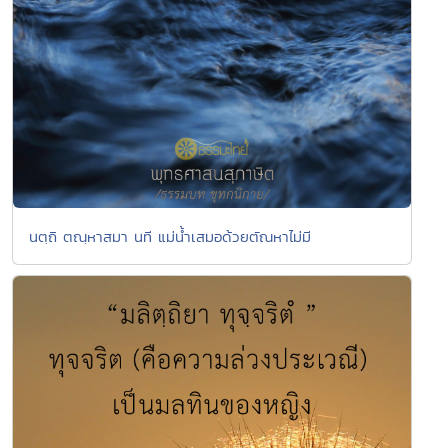
นตฺถิ ตณฺหาสมา นที แม่น้ำเสมอด้วยตัณหาไม่มี