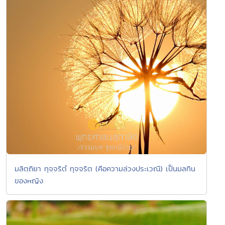
มลิตฺถิยา ทุจฺจริตํ ทุจจริต (คือความล่วงประเวณี) เป็นมลทิน
ของหญิง