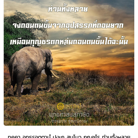
ทุคฺคา อุทฺธรอฺตตานํ ปงฺเก สนฺโนว กุญฺชโร ท่านทั้งหลาย