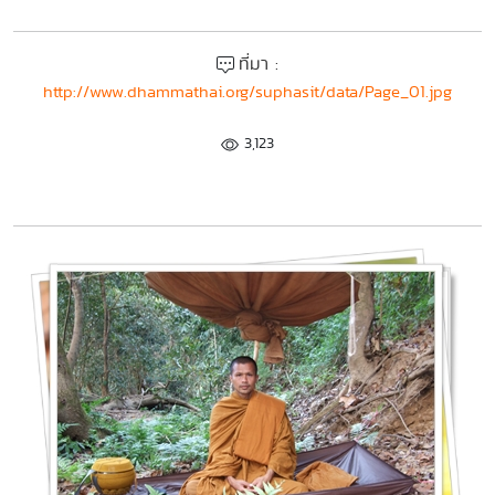
ที่มา :
http://www.dhammathai.org/suphasit/data/Page_01.jpg
3,123