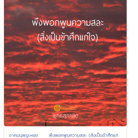
จาคมนุพฺรูเหยฺย พึงพอกพูนความสละ (สิ่งเป็นข้าศึกแก่