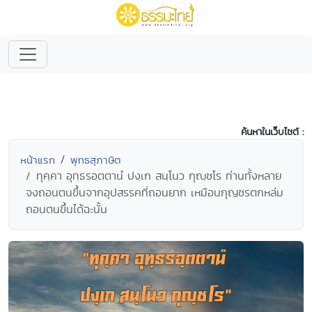
ค้นหาในเว็บไซต์ :
หน้าแรก
พุทธสุภาษิต
ทุคฺคา อุทฺธรอฺตตานํ ปงฺเก สนฺโนว กุญฺชโร ท่านทั้งหลาย
จงถอนตนขึ้นจากอุปสรรคที่ถอนยาก เหมือนกุญชรตกหล่ม
ถอนตนขึ้นได้ฉะนั้น