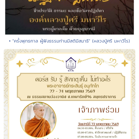
• "ครั้งพุทธกาล ผู้ฟังธรรมท่านมีสติมีสมาธิ" (หลวงปู่ศรี มหาวีโร)