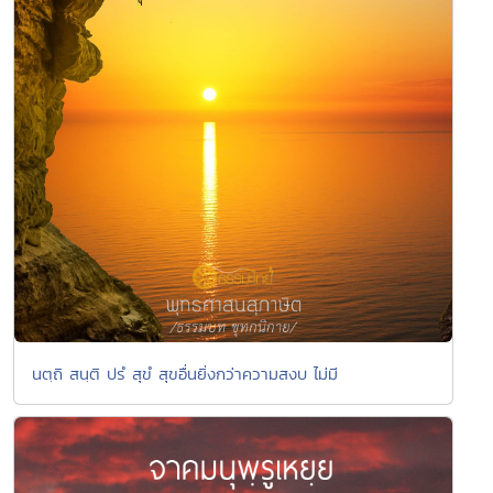
นตฺถิ สนฺติ ปรํ สุขํ สุขอื่นยิ่งกว่าความสงบ ไม่มี