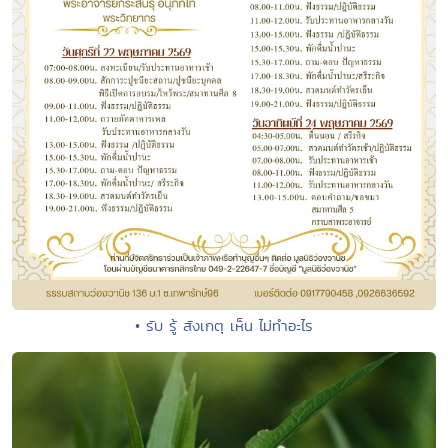
• รับ รู้ สังเกตุ เห็น ไม่ทำอะไร