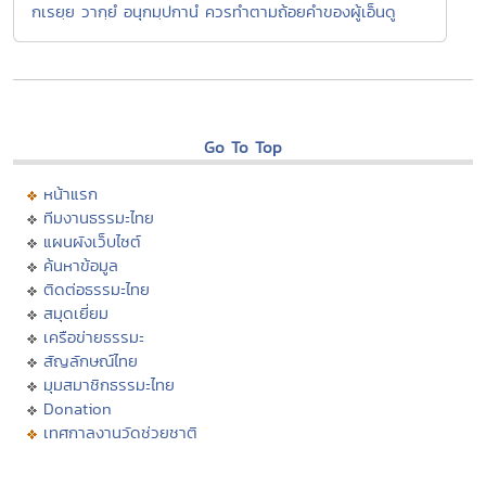
กเรยฺย วากฺยํ อนุกมฺปกานํ ควรทำตามถ้อยคำของผู้เอ็นดู
Go To Top
หน้าแรก
ทีมงานธรรมะไทย
แผนผังเว็บไซต์
ค้นหาข้อมูล
ติดต่อธรรมะไทย
สมุดเยี่ยม
เครือข่ายธรรมะ
สัญลักษณ์ไทย
มุมสมาชิกธรรมะไทย
Donation
เทศกาลงานวัดช่วยชาติ
การเผยแผ่ศาสนา
ประเพณีไทย