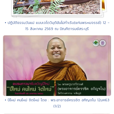
• ปฏิบัติธรรมวันแม่ แบบเจโตวิมุติอันไม่กำเริบ(แก่นพรหมจรรย์) 12 -
15 สิงหาคม 2569 ณ ปัณฑิตารมย์สระบุรี
• ปีใหม่ คนใหม่ จิตใหม่ โดย : พระอาจารย์ครรชิต อกิญจโน 12มค63
(1/2)