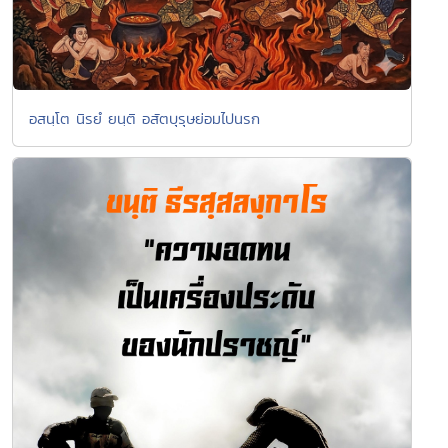
อสนฺโต นิรยํ ยนฺติ อสัตบุรุษย่อมไปนรก