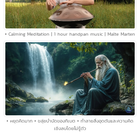
• Calming Meditation | 1 hour handpan music | Malte Marten
• หยุดคิดมาก • ขลุ่ยบำบัดของทิเบต • ทำลายสิ่งอุดตันและความคิด
เชิงลบโดยไม่รู้ตัว