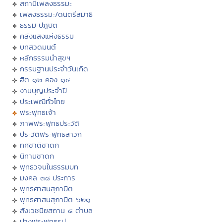
สถานีเพลงธรรมะ
เพลงธรรมะ/ดนตรีสมาธิ
ธรรมะปฏิบัติ
คลังแสงแห่งธรรม
บทสวดมนต์
หลักธรรมนำสุขฯ
กรรมฐานประจำวันเกิด
ฮีต ๑๒ คอง ๑๔
งานบุญประจำปี
ประเพณีทั่วไทย
พระพุทธเจ้า
ภาพพระพุทธประวัติ
ประวัติพระพุทธสาวก
ทศชาติชาดก
นิทานชาดก
พุทธวจนในธรรมบท
มงคล ๓๘ ประการ
พุทธศาสนสุภาษิต
พุทธศาสนสุภาษิต ๖๒๑
สังเวชนียสถาน ๔ ตำบล
ปางพระพุทธรูป