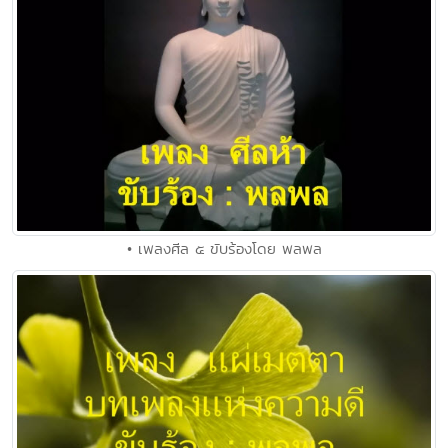
• เพลงศีล ๕ ขับร้องโดย พลพล