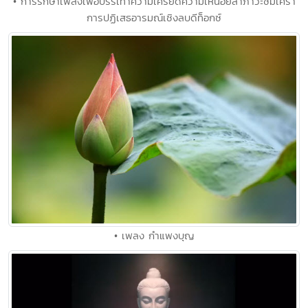
• การรักษาเพลงเพื่อบรรเทาความเครียดความเหนื่อยล้าภาวะซึมเศร้า
การปฏิเสธอารมณ์เชิงลบดีท็อกซ์
• เพลง กำแพงบุญ