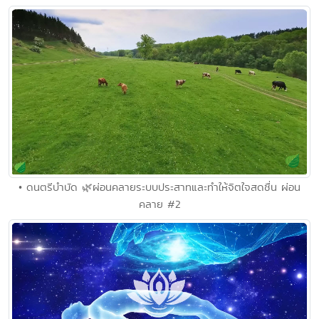
• ดนตรีบำบัด 🌿ผ่อนคลายระบบประสาทและทำให้จิตใจสดชื่น ผ่อน
คลาย #2