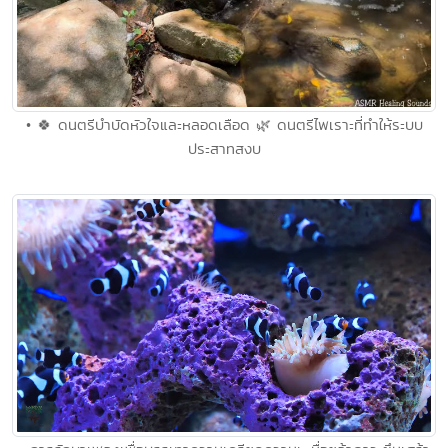
• 🍀 ดนตรีบำบัดหัวใจและหลอดเลือด 🌿 ดนตรีไพเราะที่ทำให้ระบบ
ประสาทสงบ