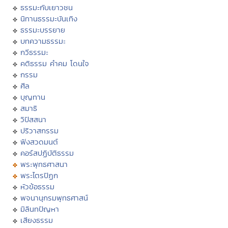
ธรรมะกับเยาวชน
นิทานธรรมะบันเทิง
ธรรมะบรรยาย
บทความธรรมะ
กวีธรรมะ
คติธรรม คำคม โดนใจ
กรรม
ศีล
บุญทาน
สมาธิ
วิปัสสนา
ปริวาสกรรม
ฟังสวดมนต์
คอร์สปฏิบัติธรรม
พระพุทธศาสนา
พระไตรปิฏก
หัวข้อธรรม
พจนานุกรมพุทธศาสน์
มิลินทปัญหา
เสียงธรรม