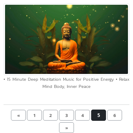
• 15 Minute Deep Meditation Music for Positive Energy • Relax
Mind Body, Inner Peace
5
«
1
2
3
4
6
»